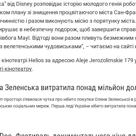
а” від Disney розповідає історію молодого генія робо
ом плану зі знищення процвітаючого міста Сан-Фран
очинністю і разом виконують місію з порятунку міста
вирушає в небезпечну подорож, щоб завершити справу 
півбога Мауї. Відтоді вони разом пливуть безмежним
 з велетенськими чудовиськами”, – читаємо на сайті 
інотеатрі Helios за адресою Aleje Jerozolimskie 179 
ті кінотеатру
.
а Зеленська витратила понад мільйон дол
ет-просторі з'явилася чутка про нібито покупки Олени Зеленської в 
ських соціальних мереж. Перша леді України нібито витратила понад
s Doc. Фестиваль документального кіно дл