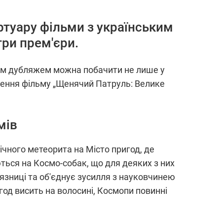
ртуару фільми з українським
три прем'єри.
ьким дубляжем можна побачити не лише у
ження фільму „Щенячий Патруль: Велике
мів
ічного метеорита на Місто пригод, де
ться на Космо-собак, що для деяких з них
'язниці та об'єднує зусилля з науковчинею
год висить на волосині, Космопи повинні