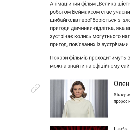
Анімаційний фільм „Велика шістк
роботом Беймаксом стає учасник
шибайголів герої борються зі зл
пригоди дівчинки-підлітка, яка 
зустрічає колись могутнього на
пригод, пов'язаних із зустрічами
Покази фільмів проходитимуть в к
можна знайти н
а офіційному сай
Олен
В інтерн
проросій
Let'