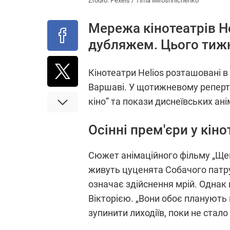
Źródło:
Pexels
/
Tima Miroshnichenko
Мережа кінотеатрів He
дубляжем. Цього тижн
Кінотеатри Helios розташовані 
Варшаві. У щотижневому реперту
кіно” та покази диснеївських ані
Осінні прем'єри у кін
Сюжет анімаційного фільму „Щен
живуть цуценята Собачого патру
означає здійснення мрій. Однак 
Вікторією. „Вони обоє планують 
зупинити лиходіїв, поки не стало 