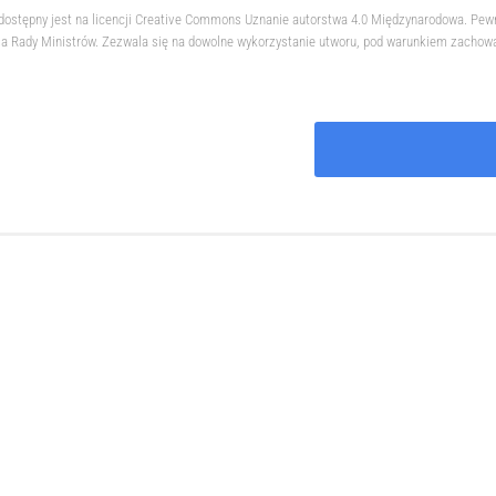
 dostępny jest na licencji Creative Commons Uznanie autorstwa 4.0 Międzynarodowa. Pew
 Rady Ministrów. Zezwala się na dowolne wykorzystanie utworu, pod warunkiem zachowani