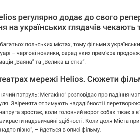
lios регулярно додає до свого репе
я на українських глядачів чекають 
в багатьох польських містах, тому фільми з українс
арі – чергові новинки, серед яких прем'єра продов
мацій „Ваяна” та „Велика шістка”.
отеатрах мережі Helios. Сюжети філь
ячий патруль: Мегакіно” розповідає про падіння маг
ля. Звіренята отримують надздібності і перетворюю
напруга зростає, коли головний ворог собак тікає з в
викрасти надзвичайні здібності. Коли доля Міста при
надто пізно”, – йдеться в описі фільму.