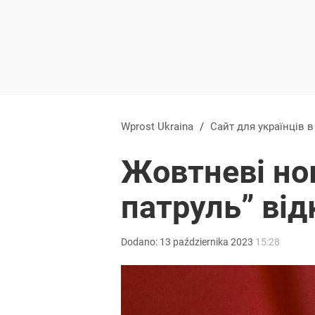
Wprost Ukraina
/
Сайт для українців 
Жовтневі нов
патруль” від
Dodano:
13
października
2023
15:28