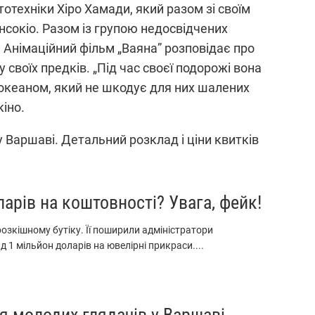
тотехніки Хіро Хамади, який разом зі своїм
сокіо. Разом із групою недосвідчених
. Анімаційний фільм „Ваяна” розповідає про
своїх предків. „Під час своєї подорожі вона
 океаном, який не шкодує для них шалених
кіно.
у Варшаві. Детальний розклад і ціни квитків
арів на коштовності? Увага, фейк!
розкішному бутіку. Її поширили адміністратори
 1 мільйон доларів на ювелірні прикраси....
я молодих глядачів у Варшаві