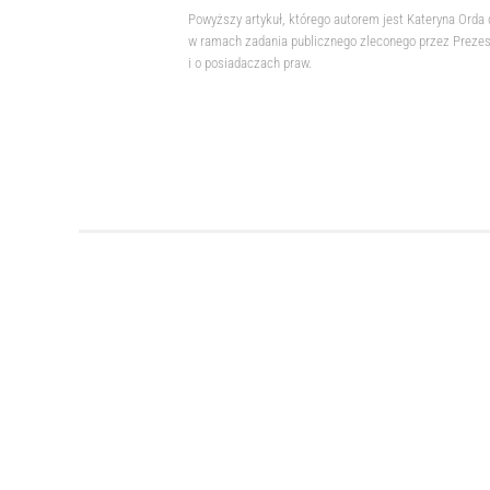
Powyższy artykuł, którego autorem jest Kateryna Orda
w ramach zadania publicznego zleconego przez Prezesa
i o posiadaczach praw.