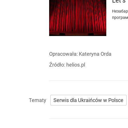
Незабар
програми
Opracowała:
Kateryna Orda
Źródło:
helios.pl
Serwis dla Ukraińców w Polsce