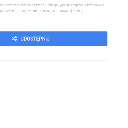
ne prawa zastrzeżone na rzecz Fundacji Tygodnika Wprost. Utwór powstał
a ww. informacji, w tym informacji o stosowanej licencji
UDOSTĘPNIJ