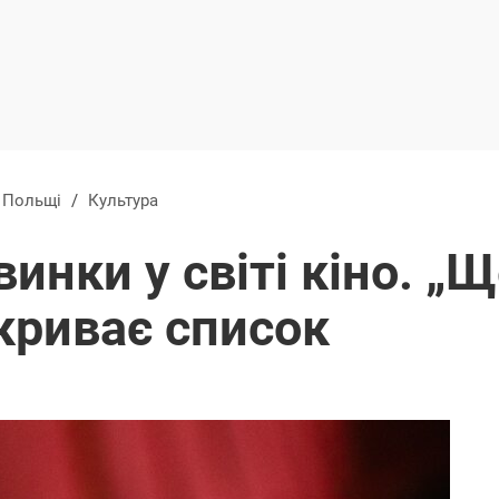
в Польщі
/
Культура
инки у світі кіно. „
криває список