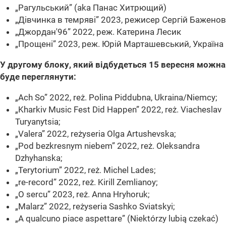
„Рагульський” (aka Панас Хитрющий)
„Дівчинка в темряві” 2023, режисер Сергій Баженов
„Джордан'96” 2022, реж. Катерина Лесик
„Прощені” 2023, реж. Юрій Марташевський, Україна
У другому блоку, який відбудеться 15 вересня можна
буде переглянути:
„Ach So” 2022, reż. Polina Piddubna, Ukraina/Niemcy;
„Kharkiv Music Fest Did Happen” 2022, reż. Viacheslav
Turyanytsia;
„Valera” 2022, reżyseria Olga Artushevska;
„Pod bezkresnym niebem” 2022, reż. Oleksandra
Dzhyhanska;
„Terytorium” 2022, reż. Michel Lades;
„re-record” 2022, reż. Kirill Zemlianoy;
„O sercu” 2023, reż. Anna Hryhoruk;
„Malarz” 2022, reżyseria Sashko Sviatskyi;
„A qualcuno piace aspettare” (Niektórzy lubią czekać)