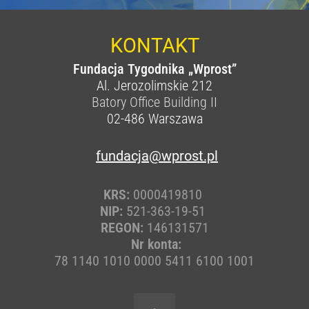
KONTAKT
Fundacja Tygodnika „Wprost”
Al. Jerozolimskie 212
Batory Office Building II
02-486
Warszawa
fundacja@wprost.pl
KRS:
0000419810
NIP:
521-363-19-51
REGON:
146131571
Nr konta:
78 1140 1010 0000 5411 6100 1001