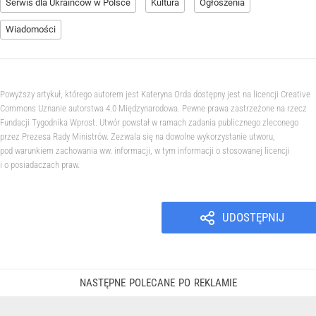
Serwis dla Ukraińców w Polsce
Kultura
Ogłoszenia
Wiadomości
Powyższy artykuł, którego autorem jest Kateryna Orda dostępny jest na licencji Creative
Commons Uznanie autorstwa 4.0 Międzynarodowa. Pewne prawa zastrzeżone na rzecz
Fundacji Tygodnika Wprost. Utwór powstał w ramach zadania publicznego zleconego
przez Prezesa Rady Ministrów. Zezwala się na dowolne wykorzystanie utworu,
pod warunkiem zachowania ww. informacji, w tym informacji o stosowanej licencji
i o posiadaczach praw.
UDOSTĘPNIJ