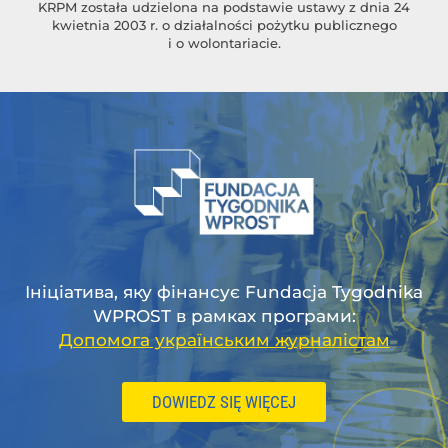
KRPM została udzielona na podstawie ustawy z dnia 24
kwietnia 2003 r. o działalności pożytku publicznego
i o wolontariacie.
Ініціатива, яку фінансує Fundacja Tygodnika
WPROST в рамках програми:
Допомога українським журналістам
DOWIEDZ SIĘ WIĘCEJ