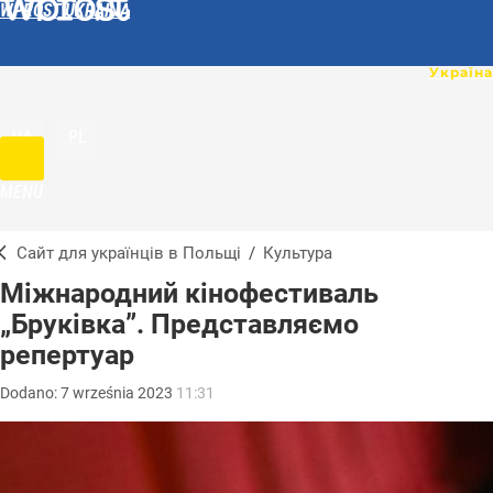
WPROST UKRAINA
UA
PL
MENU
Сайт для українців в Польщі
/
Культура
Міжнародний кінофестиваль
„Бруківка”. Представляємо
репертуар
Dodano:
7
września
2023
11:31