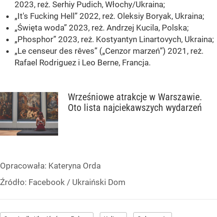
2023, reż. Serhiy Pudich, Włochy/Ukraina;
„It's Fucking Hell” 2022, reż. Oleksiy Boryak, Ukraina;
„Święta woda” 2023, reż. Andrzej Kucila, Polska;
„Phosphor” 2023, reż. Kostyantyn Linartovych, Ukrainа;
„Le censeur des rêves” („Cenzor marzeń”) 2021, reż.
Rafael Rodriguez i Leo Berne, Francja.
Wrześniowe atrakcje w Warszawie.
Oto lista najciekawszych wydarzeń
Opracowała:
Kateryna Orda
Źródło:
Facebook
/
Ukraiński Dom