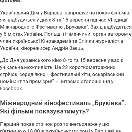
фільми.
Український Дім у Варшаві запрошує на показ фільмів,
які відбудуться у днях 8 та 15 вересня під час VI едиції
Міжнародного Фестивалю „Бруківка”. Захід відбудеться
у 6 містах України, Польщі і Німеччини. організатором є
член Української Кіноакадемії та Спілки журналістів
України, кінорежисер Андрій Заєць.
„До Дня українського кіно 8-го та 15 вересня у вас є
унікальна можливість. Це 22 короткометражних
стрічок, серед яких – фестивальні хіти, оскарівський
номінант та прем’єри!” – читаємо оголошення у
Facebook.
Міжнародний кінофестиваль „Бруківка”.
Які фільми показуватимуть?
Перший показ стрічок розпочнеться вже у цю
п’ятницю о 18.00 в Українському домі у Варшаві за