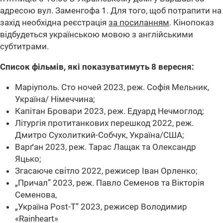
адресою вул. Заменгофа 1. Для того, щоб потрапити на
захід необхідна реєстрація
за посиланням
. Кінопоказ
відбудеться українською мовою з англійськими
субтитрами.
Список фільмів, які показуватимуть 8 вересня:
Маріуполь. Сто ночей 2023, реж. Софія Мельник,
Україна/ Німеччина;
Капітан Бровари 2023, реж. Едуард Нечмоглод;
Літургія протитанкових перешкод 2022, реж.
Дмитро Сухолиткий-Собчук, Україна/США;
Варґан 2023, реж. Тарас Лащак та Олександр
Яцько;
Згасаюче світло 2022, режисер Іван Орленко;
„Причал” 2023, реж. Павло Семенов та Вікторія
Семенова,
„Україна Post-T” 2023, режисер Володимир
«Rainheart»