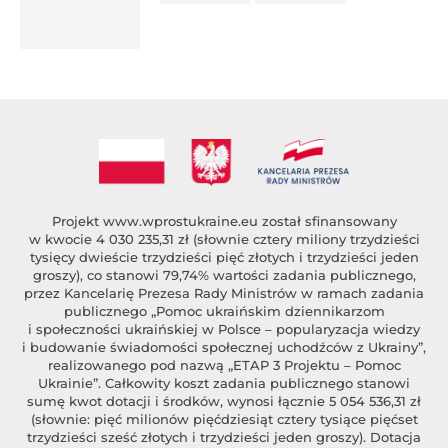
██████ ███
%author_lname
Projekt
www.wprostukraine.eu
został sfinansowany
w kwocie 4 030 235,31 zł (słownie cztery miliony trzydzieści
tysięcy dwieście trzydzieści pięć złotych i trzydzieści jeden
groszy), co stanowi 79,74% wartości zadania publicznego,
przez Kancelarię Prezesa Rady Ministrów w ramach zadania
publicznego „Pomoc ukraińskim dziennikarzom
i społeczności ukraińskiej w Polsce – popularyzacja wiedzy
i budowanie świadomości społecznej uchodźców z Ukrainy”,
realizowanego pod nazwą „ETAP 3 Projektu – Pomoc
Ukrainie”. Całkowity koszt zadania publicznego stanowi
sumę kwot dotacji i środków, wynosi łącznie 5 054 536,31 zł
(słownie: pięć milionów pięćdziesiąt cztery tysiące pięćset
trzydzieści sześć złotych i trzydzieści jeden groszy). Dotacja