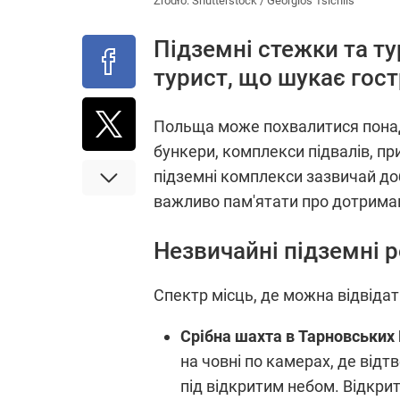
Źródło:
Shutterstock
/
Georgios Tsichlis
Підземні стежки та ту
турист, що шукає гост
Польща може похвалитися понад
бункери, комплекси підвалів, пр
підземні комплекси зазвичай доб
важливо пам'ятати про дотрима
Незвичайні підземні 
Спектр місць, де можна відвідат
Срібна шахта в Тарновських 
на човні по камерах, де від
під відкритим небом. Відкрито