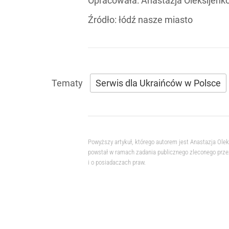
Opracowała:
Anastazja Oleksijenk
Źródło:
łódź nasze miasto
Serwis dla Ukraińców w Polsce
Powyższy artykuł, którego autorem jest Anastazja Ole
powstał w ramach zadania publicznego zleconego przez
i o posiadaczach praw.