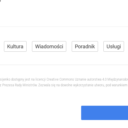
o
Kultura
Wiadomości
Poradnik
Usługi
ksijenko dostępny jest na licencji Creative Commons Uznanie autorstwa 4.0 Międzynarod
 Prezesa Rady Ministrów. Zezwala się na dowolne wykorzystanie utworu, pod warunkiem z