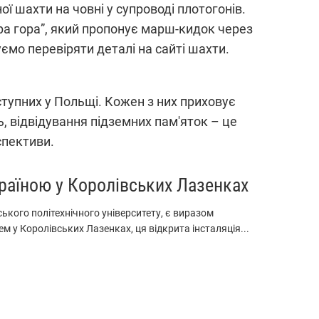
 шахти на човні у супроводі плотогонів.
ра гора”, який пропонує марш-кидок через
ємо перевіряти деталі на сайті шахти.
ступних у Польщі. Кожен з них приховує
ь, відвідування підземних пам'яток – це
спективи.
раїною у Королівських Лазенках
кого політехнічного університету, є виразом
м у Королівських Лазенках, ця відкрита інсталяція...