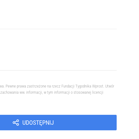
owa. Pewne prawa zastrzeżone na rzecz Fundacji Tygodnika Wprost. Utwór
achowania ww. informacji, w tym informacji o stosowanej licencji
UDOSTĘPNIJ