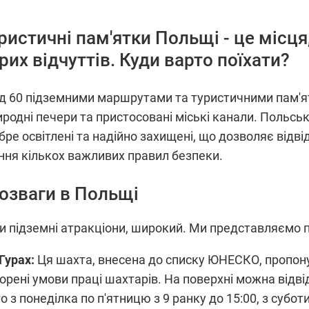
ристичні пам'ятки Польщі - це місця
рих відчуттів. Куди варто поїхати?
 60 підземними маршрутами та туристичними пам'ят
иродні печери та пристосовані міські канали. Польсь
ре освітлені та надійно захищені, що дозволяє відві
ння кількох важливих правил безпеки.
розваги в Польщі
и підземні атракціони, широкий. Ми представляємо п'я
Гурах:
Ця шахта, внесена до списку ЮНЕСКО, пропон
творені умови праці шахтарів. На поверхні можна від
 з понеділка по п'ятницю з 9 ранку до 15:00, з суботи