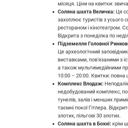
місяця. Ціни на квитки: звича
Соляна шахта Величка:
Ця со
захоплює туристів з усього
рестораном і кінотеатром. С
Відкрита з понеділка по неді
Підземелля Головної Ринково
Це археологічний заповідник,
виставками, пов'язаними з і
а також мультимедійними през
10:00 – 20:00. Квитки: повна 
Комплекс Влодаж:
Неподалік
недобудований комплекс, по
тунелів, залів і менших прим
таємні покої Гітлера. Відкрито
злотих, пільгові 30 злотих.
Соляна шахта в Бохні:
крім ш