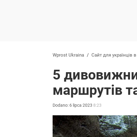
Wprost Ukraina
/
Сайт для українців 
5 дивовижни
маршрутів т
Dodano:
6
lipca
2023
8:23