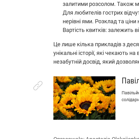
залитими розсолом. Також мо
Для любителів гострих відчу
нерівні ями. Розклад та ціни
Вартість квитків: залежить в
Це лише кілька прикладів з деся
унікальні історії, які чекають 
незабутній досвід, який дозволя
Паві
Павільй
солідарн