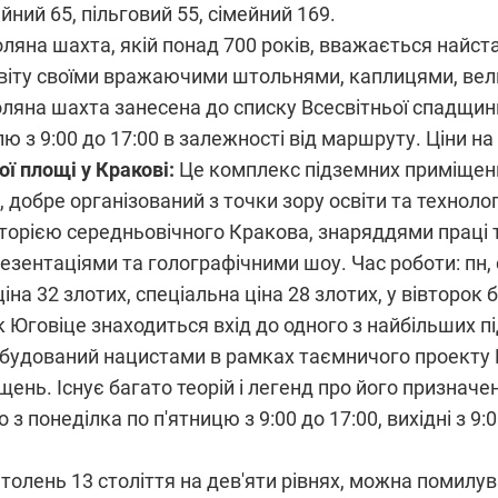
йний 65, пільговий 55, сімейний 169.
ляна шахта, якій понад 700 років, вважається найс
 світу своїми вражаючими штольнями, каплицями, вел
оляна шахта занесена до списку Всесвітньої спадщини
лю з 9:00 до 17:00 в залежності від маршруту. Ціни на
ї площі у Кракові:
Це комплекс підземних приміщен
 добре організований з точки зору освіти та техноло
сторією середньовічного Кракова, знаряддями праці 
ентаціями та голографічними шоу. Час роботи: пн, ср, 
ціна 32 злотих, спеціальна ціна 28 злотих, у вівторок
 Юговіце знаходиться вхід до одного з найбільших 
будований нацистами в рамках таємничого проекту R
іщень. Існує багато теорій і легенд про його признач
 з понеділка по п'ятницю з 9:00 до 17:00, вихідні з 9:
толень 13 століття на дев'яти рівнях, можна помилу