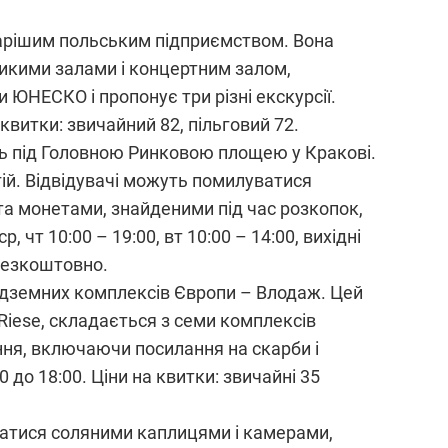
тарішим польським підприємством. Вона
икими залами і концертним залом,
 ЮНЕСКО і пропонує три різні екскурсії.
 квитки: звичайний 82, пільговий 72.
ь під Головною Ринковою площею у Кракові.
гій. Відвідувачі можуть помилуватися
та монетами, знайденими під час розкопок,
чт 10:00 – 19:00, вт 10:00 – 14:00, вихідні
 безкоштовно.
підземних комплексів Європи – Влодаж. Цей
iese, складається з семи комплексів
ення, включаючи посилання на скарби і
00 до 18:00. Ціни на квитки: звичайні 35
ватися соляними каплицями і камерами,