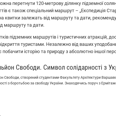
жна перетнути 120-метрову ділянку підземної соляної
ттів є також спеціальний маршрут – „Експедиція Ста
 на квитки залежать від маршруту та дати, рекоменду
ід маршруту та дати.
тків підземних маршрутів і туристичних атракцій, до
на відкриття туристами. Незалежно від ваших уподобан
є побачити історію та природу з абсолютно іншої пер
льйон Свободи. Символ солідарності з Ук
он Свободи, створений студентами Факультету Архітектури Варшавсь
ості з боротьбою за свободу України. Знаходячись поруч з Ермітаже