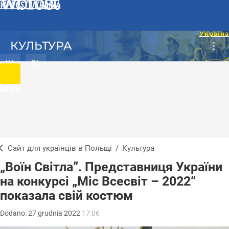
WPROST UKRAINA
КУЛЬТУРА
UA
PL
MENU
Сайт для українців в Польщі
/
Культура
„Воїн Світла”. Представниця України
на конкурсі „Міс Всесвіт – 2022”
показала свій костюм
Dodano:
27
grudnia
2022
17:06