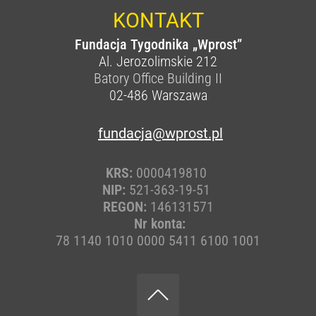
KONTAKT
Fundacja Tygodnika „Wprost”
Al. Jerozolimskie 212
Batory Office Building II
02-486
Warszawa
fundacja@wprost.pl
KRS:
0000419810
NIP:
521-363-19-51
REGON:
146131571
Nr konta:
78 1140 1010 0000 5411 6100 1001