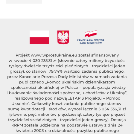
Projekt
www.wprostukraine.eu
został sfinansowany
w kwocie 4 030 235,31 zł (słownie cztery miliony trzydzieści
tysięcy dwieście trzydzieści pięć złotych i trzydzieści jeden
groszy), co stanowi 79,74% wartości zadania publicznego,
przez Kancelarię Prezesa Rady Ministrów w ramach zadania
publicznego „Pomoc ukraińskim dziennikarzom
i społeczności ukraińskiej w Polsce – popularyzacja wiedzy
i budowanie świadomości społecznej uchodźców z Ukrainy”,
realizowanego pod nazwą „ETAP 3 Projektu – Pomoc
Ukrainie”. Całkowity koszt zadania publicznego stanowi
sumę kwot dotacji i środków, wynosi łącznie 5 054 536,31 zł
(słownie: pięć milionów pięćdziesiąt cztery tysiące pięćset
trzydzieści sześć złotych i trzydzieści jeden groszy). Dotacja
KRPM została udzielona na podstawie ustawy z dnia 24
kwietnia 2003 r. o działalności pożytku publicznego