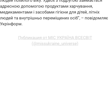
людей похилого віку. Удвох з подругою займається
адресною допомогою продуктами харчування,
медикаментами і засобами гігієни для дітей, літніх
людей та внутрішньо переміщених осіб”
, – повідомляє
Укрінформ.
Публикация от МІС УКРАЇНА ВСЕСВІТ
(@missukraine_universe)