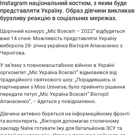
Instagram національний костюм, з яким буде
представляти Україну. Образ дівчини викликав
бурхливу реакцію в соціальних мережах.
Щорічний конкурс „Міс Всесвіт – 2022” відбудеться
вже 14 січня. Можливість представляти Україну
виборола 28- річна українка Вікторія Апанасенко з
Чернігова.
У зв’язку з повномасштабною війною в Україні
оргкомітет „Міс Україна Всесвіт” відмовився від
традиційного святкового шоу.
„Порадившись із
партнерами з Miss Universe, було прийнято рішення
передати титул „Міс Україна Всесвіт” Вікторії
Апанасенко”
, – йдеться у повідомленні.
Дівчина активно бореться на інформаційному фронті
та волонтерить.
„Вікторія допомагає столичному
закладу Naїve готувати їжу для батальйонів ЗСУ та