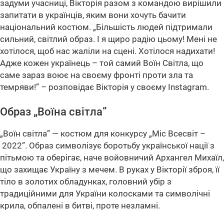
задуми учасниці, Вікторія разом з командою вирішили
запитати в українців, яким вони хочуть бачити
національний костюм.
„Більшість людей підтримали
сильний, світлий образ. І я щиро радію цьому! Мені не
хотілося, щоб нас жаліли на сцені. Хотілося надихати!
Адже кожен українець – той самий Воїн Світла, що
саме зараз воює на своєму фронті проти зла та
темряви!”
– розповідає Вікторія у своєму Instagram.
Oбраз „Воїна світла”
„Воїн світла” — костюм для конкурсу „Міс Всесвіт –
2022”. Образ символізує боротьбу української нації з
пітьмою та оберігає, наче войовничий Архангел Михаїл,
що захищає Україну з мечем. В руках у Вікторії зброя, її
тіло в золотих обладунках, головний убір з
традиційними для України колосками та символічні
крила, обпалені в битві, проте незламні.