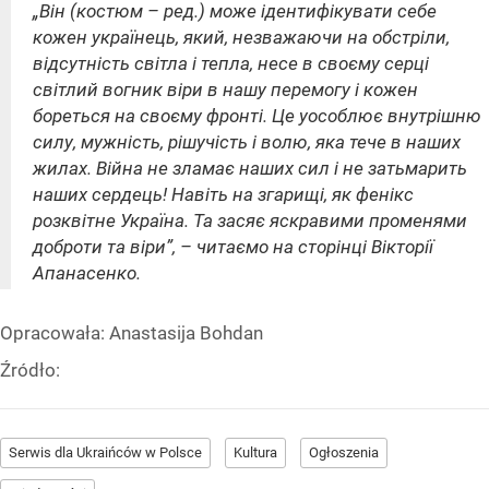
„Він (костюм – ред.) може ідентифікувати себе
кожен українець, який, незважаючи на обстріли,
відсутність світла і тепла, несе в своєму серці
світлий вогник віри в нашу перемогу і кожен
бореться на своєму фронті. Це уособлює внутрішню
силу, мужність, рішучість і волю, яка тече в наших
жилах. Війна не зламає наших сил і не затьмарить
наших сердець! Навіть на згарищі, як фенікс
розквітне Україна. Та засяє яскравими променями
доброти та віри”, – читаємо на сторінці Вікторії
Апанасенко.
Opracowała:
Anastasija Bohdan
Źródło:
Serwis dla Ukraińców w Polsce
Kultura
Ogłoszenia