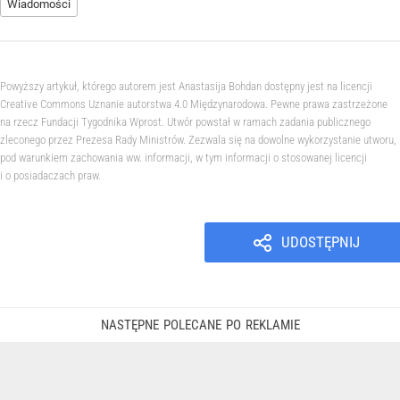
Wiadomości
Powyższy artykuł, którego autorem jest Anastasija Bohdan dostępny jest na licencji
Creative Commons Uznanie autorstwa 4.0 Międzynarodowa. Pewne prawa zastrzeżone
na rzecz Fundacji Tygodnika Wprost. Utwór powstał w ramach zadania publicznego
zleconego przez Prezesa Rady Ministrów. Zezwala się na dowolne wykorzystanie utworu,
pod warunkiem zachowania ww. informacji, w tym informacji o stosowanej licencji
i o posiadaczach praw.
UDOSTĘPNIJ