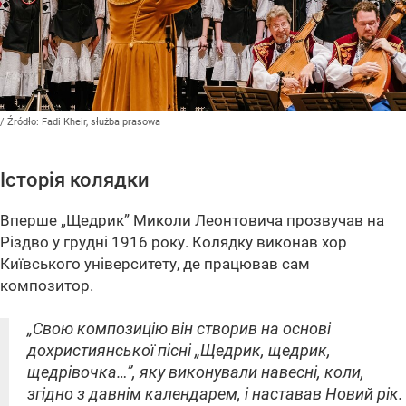
/ Źródło:
Fadi Kheir, służba prasowa
Історія колядки
Вперше „Щедрик” Миколи Леонтовича прозвучав на
Різдво у грудні 1916 року. Колядку виконав хор
Київського університету, де працював сам
композитор.
„Свою композицію він створив на основі
дохристиянської пісні „Щедрик, щедрик,
щедрівочка…”, яку виконували навесні, коли,
згідно з давнім календарем, і наставав Новий рік.