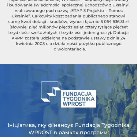
i budowanie świadomości społecznej uchodźców z Ukrainy”,
realizowanego pod nazwą „ETAP 3 Projektu – Pomoc
Ukrainie”. Całkowity koszt zadania publicznego stanowi
sumę kwot dotacji i środków, wynosi łącznie 5 054 536,31 zł
(słownie: pięć milionów pięćdziesiąt cztery tysiące pięćset
trzydzieści sześć złotych i trzydzieści jeden groszy). Dotacja
KRPM została udzielona na podstawie ustawy z dnia 24
kwietnia 2003 r. o działalności pożytku publicznego
i o wolontariacie.
Ініціатива, яку фінансує Fundacja Tygodnika
WPROST в рамках програми: