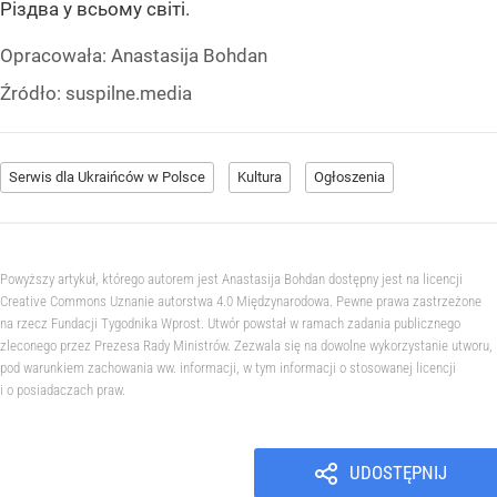
Різдва у всьому світі.
Opracowała:
Anastasija Bohdan
Źródło:
suspilne.media
Serwis dla Ukraińców w Polsce
Kultura
Ogłoszenia
Powyższy artykuł, którego autorem jest Anastasija Bohdan dostępny jest na licencji
Creative Commons Uznanie autorstwa 4.0 Międzynarodowa. Pewne prawa zastrzeżone
na rzecz Fundacji Tygodnika Wprost. Utwór powstał w ramach zadania publicznego
zleconego przez Prezesa Rady Ministrów. Zezwala się na dowolne wykorzystanie utworu,
pod warunkiem zachowania ww. informacji, w tym informacji o stosowanej licencji
i o posiadaczach praw.
UDOSTĘPNIJ