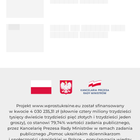
██████ ███
%author_lname
███
▇▇▇▇ ▇▇ ▇▇▇▇▇▇ ▇▇▇
▇▇▇▇▇▇ ▇▇▇▇▇▇
██████ ███
%author_lname
Projekt
www.wprostukraine.eu
został sfinansowany
w kwocie 4 030 235,31 zł (słownie cztery miliony trzydzieści
tysięcy dwieście trzydzieści pięć złotych i trzydzieści jeden
groszy), co stanowi 79,74% wartości zadania publicznego,
przez Kancelarię Prezesa Rady Ministrów w ramach zadania
publicznego „Pomoc ukraińskim dziennikarzom
i społeczności ukraińskiej w Polsce – popularyzacja wiedzy