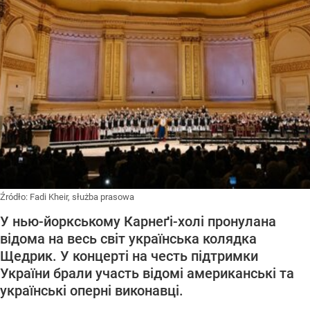
Źródło:
Fadi Kheir, służba prasowa
У нью-йоркському Карнеґі-холі пронулана
відома на весь світ українська колядка
Щедрик. У концерті на честь підтримки
України брали участь відомі американські та
українські оперні виконавці.