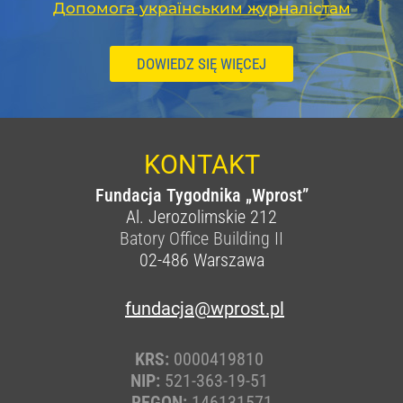
Допомога українським журналістам
DOWIEDZ SIĘ WIĘCEJ
KONTAKT
Fundacja Tygodnika „Wprost”
Al. Jerozolimskie 212
Batory Office Building II
02-486
Warszawa
fundacja@wprost.pl
KRS:
0000419810
NIP:
521-363-19-51
REGON:
146131571