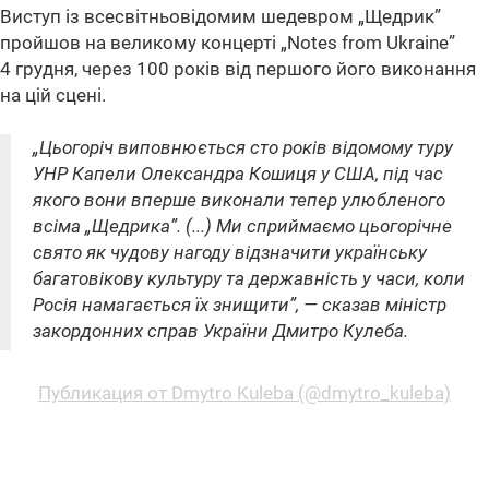
Виступ із всесвітньовідомим шедевром „Щедрик”
пройшов на великому концерті „Notes from Ukraine”
4 грудня, через 100 років від першого його виконання
на цій сцені.
„Цьогоріч виповнюється сто років відомому туру
УНР Капели Олександра Кошиця у США, під час
якого вони вперше виконали тепер улюбленого
всіма „Щедрика”. (...) Ми сприймаємо цьогорічне
свято як чудову нагоду відзначити українську
багатовікову культуру та державність у часи, коли
Росія намагається їх знищити”, — сказав міністр
закордонних справ України Дмитро Кулеба.
Публикация от Dmytro Kuleba (@dmytro_kuleba)