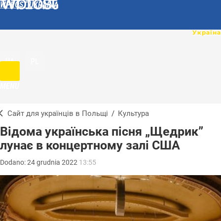
WPROST UKRAINA
UA
PL
MENU
Сайт для українців в Польщі
/
Культура
Відома українська пісня „Щедрик”
лунає в концертному залі США
Dodano:
24
grudnia
2022
13:55