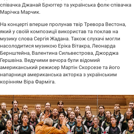
співачка Джанай Брюггер та українська фолк-співачка
Марічка Марчик.
На концерті вперше пролунав твір Тревора Вестона,
який у своїй композиції використав та поклав на
музику слова Сергія Жадана. Також слухачі могли
насолодитися музикою Еріка Вітакра, Леонарда
Бернштейна, Валентина Сильвестрова, Джорджа
Гершвіна. Ведучими вечора були відомий
американський режисер Мартін Скорсезе та його
напарниця американська акторка з українським
корінням Віра Фарміга.