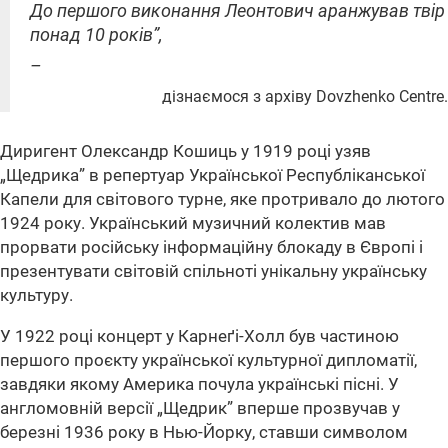
До першого виконання Леонтович аранжував твір
понад 10 років”,
–
дізнаємося з архіву Dovzhenko Centre.
Диригент Олександр Кошиць у 1919 році узяв
„Щедрика” в репертуар Української Республіканської
Капели для світового турне, яке протривало до лютого
1924 року. Український музичний колектив мав
прорвати російську інформаційну блокаду в Європі і
презентувати світовій спільноті унікальну українську
культуру.
У 1922 році концерт у Карнеґі-Холл був частиною
першого проєкту української культурної дипломатії,
завдяки якому Америка почула українські пісні. У
англомовній версії „Щедрик” вперше прозвучав у
березні 1936 року в Нью-Йорку, ставши символом