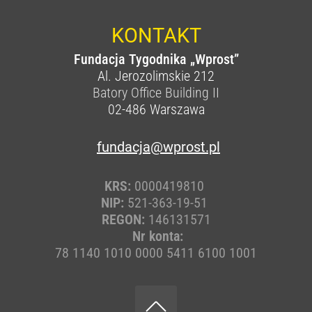
KONTAKT
Fundacja Tygodnika „Wprost”
Al. Jerozolimskie 212
Batory Office Building II
02-486
Warszawa
fundacja@wprost.pl
KRS:
0000419810
NIP:
521-363-19-51
REGON:
146131571
Nr konta:
78 1140 1010 0000 5411 6100 1001