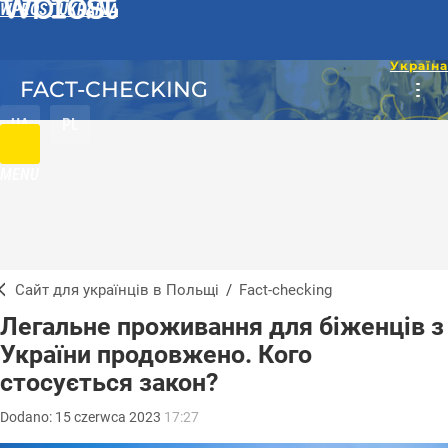
WPROST UKRAINA
FACT-CHECKING
UA
PL
MENU
Сайт для українців в Польщі
/
Fact-checking
Легальне проживання для біженців з
України продовжено. Кого
стосується закон?
Dodano:
15
czerwca
2023
17:27