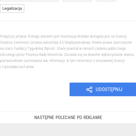
Legalizacja
Powyższy artykuł, którego autorem jest Anastasija Bohdan dostępny jest na licencji
Creative Commons Uznanie autorstwa 4.0 Międzynarodowa. Pewne prawa zastrzeżone
na rzecz Fundacji Tygodnika Wprost. Utwór powstał w ramach zadania publicznego
zleconego przez Prezesa Rady Ministrów. Zezwala się na dowolne wykorzystanie utworu,
pod warunkiem zachowania ww. informacji, w tym informacji o stosowanej licencji
i o posiadaczach praw.
UDOSTĘPNIJ