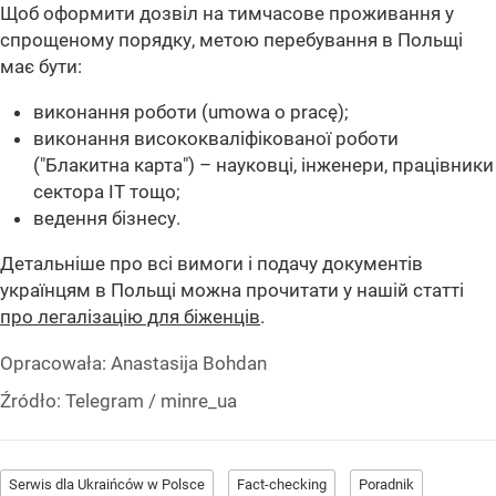
Щоб оформити дозвіл на тимчасове проживання у
спрощеному порядку, метою перебування в Польщі
має бути:
виконання роботи (umowa o pracę);
виконання висококваліфікованої роботи
("Блакитна карта") – науковці, інженери, працівники
сектора IT тощо;
ведення бізнесу.
Детальніше про всі вимоги і подачу документів
українцям в Польщі можна прочитати у нашій статті
про легалізацію для біженців
.
Opracowała:
Anastasija Bohdan
Źródło:
Telegram
/
minre_ua
Serwis dla Ukraińców w Polsce
Fact-checking
Poradnik