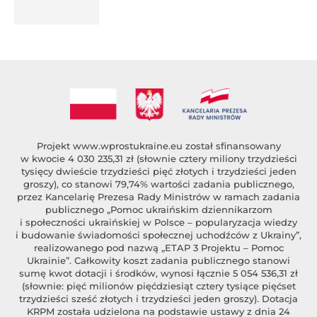
%author_lname
Projekt
www.wprostukraine.eu
został sfinansowany
w kwocie 4 030 235,31 zł (słownie cztery miliony trzydzieści
tysięcy dwieście trzydzieści pięć złotych i trzydzieści jeden
groszy), co stanowi 79,74% wartości zadania publicznego,
przez Kancelarię Prezesa Rady Ministrów w ramach zadania
publicznego „Pomoc ukraińskim dziennikarzom
i społeczności ukraińskiej w Polsce – popularyzacja wiedzy
i budowanie świadomości społecznej uchodźców z Ukrainy”,
realizowanego pod nazwą „ETAP 3 Projektu – Pomoc
Ukrainie”. Całkowity koszt zadania publicznego stanowi
sumę kwot dotacji i środków, wynosi łącznie 5 054 536,31 zł
(słownie: pięć milionów pięćdziesiąt cztery tysiące pięćset
trzydzieści sześć złotych i trzydzieści jeden groszy). Dotacja
KRPM została udzielona na podstawie ustawy z dnia 24