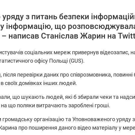
 уряду з питань безпеки інформаці
у інформацію, що розповсюджувала
 – написав Станіслав Жарин на Twitt
истувачів соціальних мереж привернув відеозапис, н
атистичного офісу Польщі (GUS).
, після перевірки даних про співрозмовника, повинні
в своїх домівках інших людей.
али, що шукають людей, які б збирали чеки та надси
і на що поляки витрачають зароблені гроші.
и громадську організацію та Уповноваженого уряду 
рина про поширення даного відео матеріалу у мережах