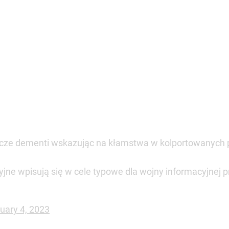
uary 4, 2023
працює та створює десятки фейкових новин, що мают
дів. Росія продовжує інформаційну діяльність проти
при цьому жорстокість меседжів. РФ розраховує на 
ацій”, –
читаємо на сторінці у Станіслава Жарина Twi