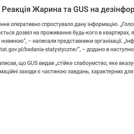
. Реакція Жарина та GUS на дезінф
іння оперативно спростувало дану інформацію.
„Голо
ується дозвіл на проживання будь-кого в квартирах, 
 новиною”
, – написали представники організації.
„Ін
at.gov.pl/badania-statystyczne/”,
– додано в наступном
аписав, що GUS видав „стійке слабоумство, яке вка
маційні заходи є частиною завдань, характерних для
cze dementi wskazując na kłamstwa w kolportowanych 
yjne wpisują się w cele typowe dla wojny informacyjnej