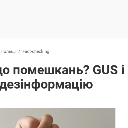
в Польщі
/
Fact-checking
до помешкань? GUS 
дезінформацію