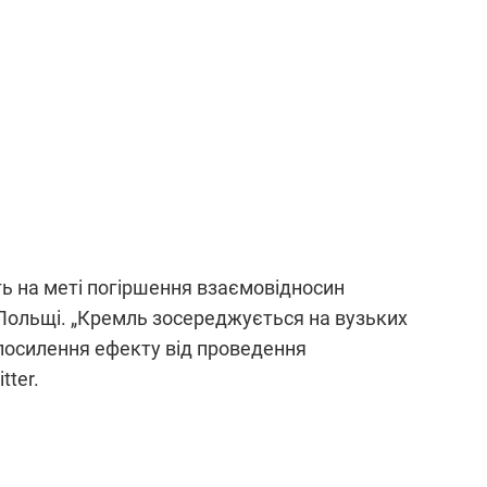
. Pewne prawa zastrzeżone na rzecz Fundacji Tygodnika Wprost. Utwór
achowania ww. informacji, w tym informacji o stosowanej licencji
UDOSTĘPNIJ