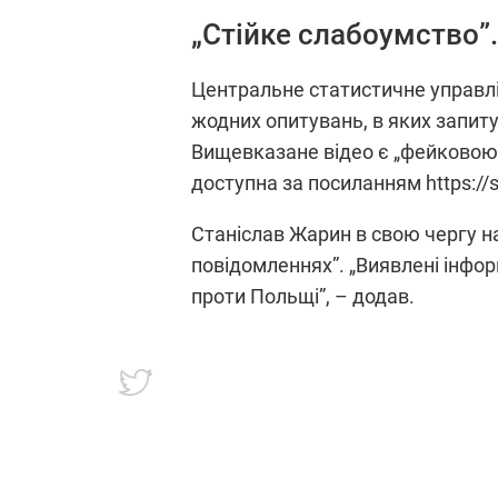
„Стійке слабоумство”
Центральне статистичне управл
жодних опитувань, в яких запит
Вищевказане відео є „фейковою
доступна за посиланням https://st
Станіслав Жарин в свою чергу н
повідомленнях”.
„Виявлені інфор
проти Польщі”
, – додав.
.
@GUS_STAT
opublikował stanow
Identyfikowane działania informac
Polsce.
https://t.co/QvqNSzwX5x