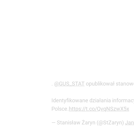
— Stanisław Żaryn (@StZaryn)
Jan
Російська пропаганда активно 
українського та польського наро
тематичних сферах, посилюючи 
інформаційно-психологічних опер
Opracowała:
Anastasija Bohdan