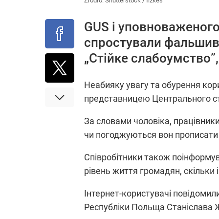
Źródło:
Shutterstock
/
fizkes
GUS і уповноваженого
спростували фальшив
„Стійке слабоумство”,
Неабияку увагу та обурення кор
представницею Центрального ст
За словами чоловіка, працівники
чи погоджуються вон прописати 
Співробітники також поінформув
рівень життя громадян, скільки 
Інтернет-користувачі повідомил
Республіки Польща Станіслава Жа