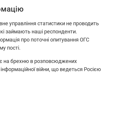
ормацію
вне управління статистики не проводить
які займають наші респонденти.
формація про поточні опитування ОГС
у пості.
зує на брехню в розповсюджених
 інформаційної війни, що ведеться Росією
przekazach.
 prowadzonej przez Rosję przeciwko