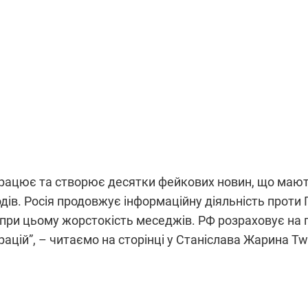
Fact-checking
hdan dostępny jest na licencji Creative Commons Uznanie autorstwa 4.0 Międzynarodowa
 Prezesa Rady Ministrów. Zezwala się na dowolne wykorzystanie utworu, pod warunkiem z