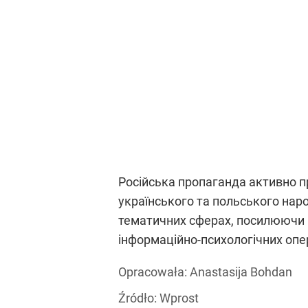
Źródło:
Wprost
Serwis dla Ukraińców w Polsce
Powyższy artykuł, którego autorem jest Anastasija Bo
powstał w ramach zadania publicznego zleconego przez
i o posiadaczach praw.