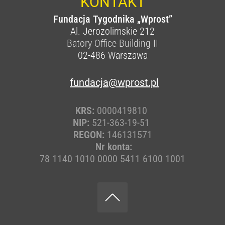
KONTAKT
Fundacja Tygodnika „Wprost”
Al. Jerozolimskie 212
Batory Office Building II
02-486
Warszawa
fundacja@wprost.pl
KRS:
0000419810
NIP:
521-363-19-51
REGON:
146131571
Nr konta:
78 1140 1010 0000 5411 6100 1001