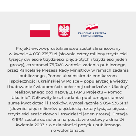
Projekt
www.wprostukraine.eu
został sfinansowany
w kwocie 4 030 235,31 zł (słownie cztery miliony trzydzieści
tysięcy dwieście trzydzieści pięć złotych i trzydzieści jeden
groszy), co stanowi 79,74% wartości zadania publicznego,
przez Kancelarię Prezesa Rady Ministrów w ramach zadania
publicznego „Pomoc ukraińskim dziennikarzom
i społeczności ukraińskiej w Polsce – popularyzacja wiedzy
i budowanie świadomości społecznej uchodźców z Ukrainy”,
realizowanego pod nazwą „ETAP 3 Projektu – Pomoc
Ukrainie”. Całkowity koszt zadania publicznego stanowi
sumę kwot dotacji i środków, wynosi łącznie 5 054 536,31 zł
(słownie: pięć milionów pięćdziesiąt cztery tysiące pięćset
trzydzieści sześć złotych i trzydzieści jeden groszy). Dotacja
KRPM została udzielona na podstawie ustawy z dnia 24
kwietnia 2003 r. o działalności pożytku publicznego
i o wolontariacie.