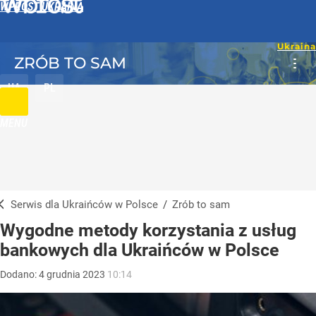
WPROST UKRAINA
ZRÓB TO SAM
UA
PL
MENU
Serwis dla Ukraińców w Polsce
/
Zrób to sam
Wygodne metody korzystania z usług
bankowych dla Ukraińców w Polsce
Dodano:
4
grudnia
2023
10:14