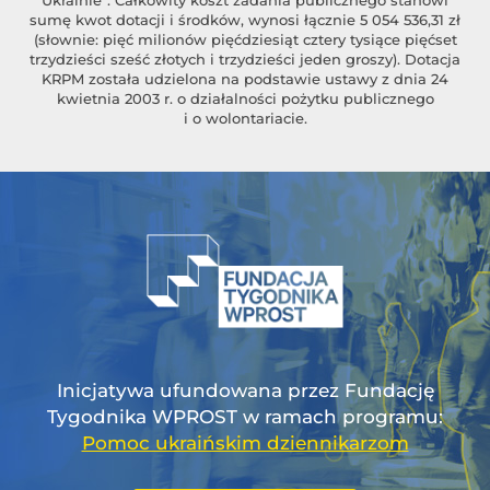
sumę kwot dotacji i środków, wynosi łącznie 5 054 536,31 zł
(słownie: pięć milionów pięćdziesiąt cztery tysiące pięćset
trzydzieści sześć złotych i trzydzieści jeden groszy). Dotacja
KRPM została udzielona na podstawie ustawy z dnia 24
kwietnia 2003 r. o działalności pożytku publicznego
i o wolontariacie.
Inicjatywa ufundowana przez Fundację
Tygodnika WPROST w ramach programu:
Pomoc ukraińskim dziennikarzom