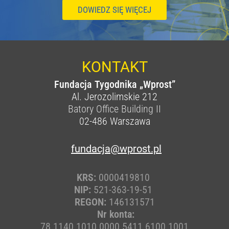
DOWIEDZ SIĘ WIĘCEJ
KONTAKT
Fundacja Tygodnika „Wprost”
Al. Jerozolimskie 212
Batory Office Building II
02-486
Warszawa
fundacja@wprost.pl
KRS:
0000419810
NIP:
521-363-19-51
REGON:
146131571
Nr konta:
78 1140 1010 0000 5411 6100 1001