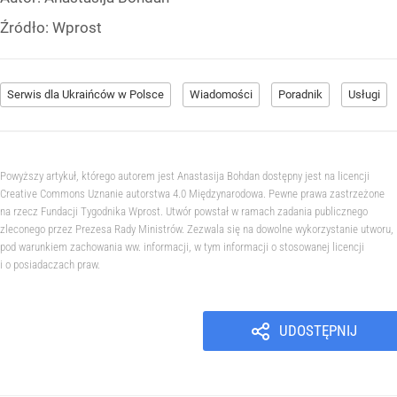
Źródło:
Wprost
Serwis dla Ukraińców w Polsce
Wiadomości
Poradnik
Usługi
Powyższy artykuł, którego autorem jest Anastasija Bohdan dostępny jest na licencji
Creative Commons Uznanie autorstwa 4.0 Międzynarodowa. Pewne prawa zastrzeżone
na rzecz Fundacji Tygodnika Wprost. Utwór powstał w ramach zadania publicznego
zleconego przez Prezesa Rady Ministrów. Zezwala się na dowolne wykorzystanie utworu,
pod warunkiem zachowania ww. informacji, w tym informacji o stosowanej licencji
i o posiadaczach praw.
UDOSTĘPNIJ