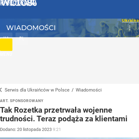
WPROST UKRAINA
WIADOMOŚCI
UA
PL
MENU
Serwis dla Ukraińców w Polsce
/
Wiadomości
ART. SPONSOROWANY
Tak Rozetka przetrwała wojenne
trudności. Teraz podąża za klientami
Dodano:
20
listopada
2023
9:21