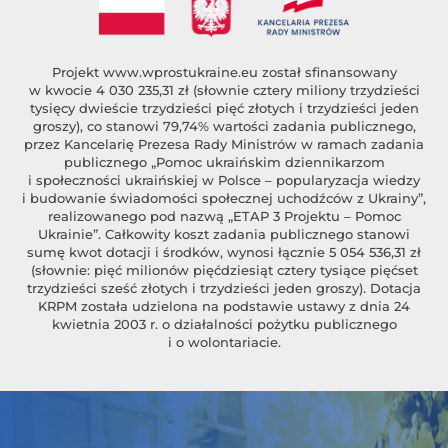
Projekt
www.wprostukraine.eu
został sfinansowany
w kwocie 4 030 235,31 zł (słownie cztery miliony trzydzieści
tysięcy dwieście trzydzieści pięć złotych i trzydzieści jeden
groszy), co stanowi 79,74% wartości zadania publicznego,
przez Kancelarię Prezesa Rady Ministrów w ramach zadania
publicznego „Pomoc ukraińskim dziennikarzom
i społeczności ukraińskiej w Polsce – popularyzacja wiedzy
i budowanie świadomości społecznej uchodźców z Ukrainy”,
realizowanego pod nazwą „ETAP 3 Projektu – Pomoc
Ukrainie”. Całkowity koszt zadania publicznego stanowi
sumę kwot dotacji i środków, wynosi łącznie 5 054 536,31 zł
(słownie: pięć milionów pięćdziesiąt cztery tysiące pięćset
trzydzieści sześć złotych i trzydzieści jeden groszy). Dotacja
KRPM została udzielona na podstawie ustawy z dnia 24
kwietnia 2003 r. o działalności pożytku publicznego
i o wolontariacie.