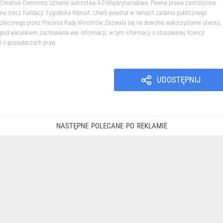
Creative Commons Uznanie autorstwa 4.0 Międzynarodowa. Pewne prawa zastrzeżone
na rzecz Fundacji Tygodnika Wprost. Utwór powstał w ramach zadania publicznego
zleconego przez Prezesa Rady Ministrów. Zezwala się na dowolne wykorzystanie utworu,
pod warunkiem zachowania ww. informacji, w tym informacji o stosowanej licencji
i o posiadaczach praw.
UDOSTĘPNIJ