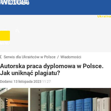
WPROST UKRAINA
UA
PL
MENU
Serwis dla Ukraińców w Polsce
/
Wiadomości
Autorska praca dyplomowa w Polsce.
Jak uniknąć plagiatu?
Dodano:
13
listopada
2023
11:27