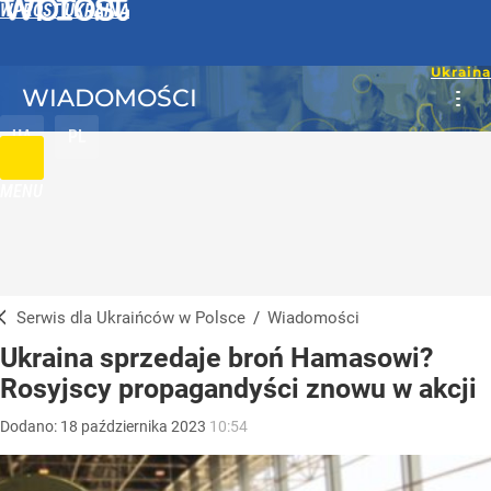
WPROST UKRAINA
WIADOMOŚCI
UA
PL
MENU
Serwis dla Ukraińców w Polsce
/
Wiadomości
Ukraina sprzedaje broń Hamasowi?
Rosyjscy propagandyści znowu w akcji
Dodano:
18
października
2023
10:54