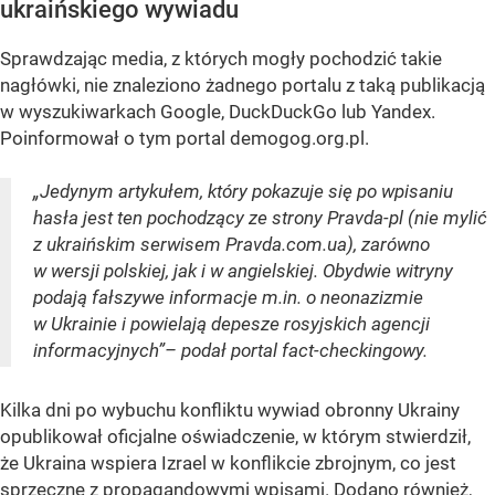
ukraińskiego wywiadu
Sprawdzając media, z których mogły pochodzić takie
nagłówki, nie znaleziono żadnego portalu z taką publikacją
w wyszukiwarkach Google, DuckDuckGo lub Yandex.
Poinformował o tym portal demogog.org.pl.
„Jedynym artykułem, który pokazuje się po wpisaniu
hasła jest ten pochodzący ze strony Pravda-pl (nie mylić
z ukraińskim serwisem Pravda.com.ua), zarówno
w wersji polskiej, jak i w angielskiej. Obydwie witryny
podają fałszywe informacje m.in. o neonazizmie
w Ukrainie i powielają depesze rosyjskich agencji
informacyjnych”– podał portal fact-checkingowy.
Kilka dni po wybuchu konfliktu wywiad obronny Ukrainy
opublikował oficjalne oświadczenie, w którym stwierdził,
że Ukraina wspiera Izrael w konflikcie zbrojnym, co jest
sprzeczne z propagandowymi wpisami. Dodano również,