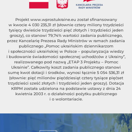
Projekt
www.wprostukraine.eu
został sfinansowany
w kwocie 4 030 235,31 zł (słownie cztery miliony trzydzieści
tysięcy dwieście trzydzieści pięć złotych i trzydzieści jeden
groszy), co stanowi 79,74% wartości zadania publicznego,
przez Kancelarię Prezesa Rady Ministrów w ramach zadania
publicznego „Pomoc ukraińskim dziennikarzom
i społeczności ukraińskiej w Polsce – popularyzacja wiedzy
i budowanie świadomości społecznej uchodźców z Ukrainy”,
realizowanego pod nazwą „ETAP 3 Projektu – Pomoc
Ukrainie”. Całkowity koszt zadania publicznego stanowi
sumę kwot dotacji i środków, wynosi łącznie 5 054 536,31 zł
(słownie: pięć milionów pięćdziesiąt cztery tysiące pięćset
trzydzieści sześć złotych i trzydzieści jeden groszy). Dotacja
KRPM została udzielona na podstawie ustawy z dnia 24
kwietnia 2003 r. o działalności pożytku publicznego
i o wolontariacie.