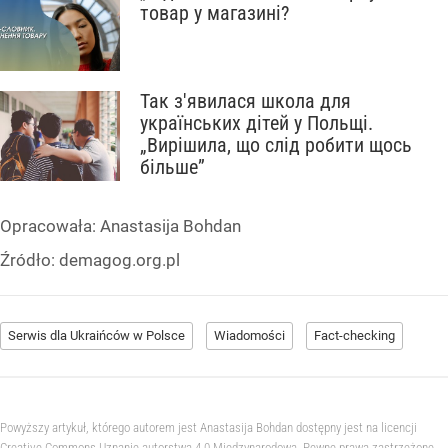
товар у магазині?
Так з'явилася школа для
українських дітей у Польщі.
„Вирішила, що слід робити щось
більше”
Opracowała:
Anastasija Bohdan
Źródło:
demagog.org.pl
Serwis dla Ukraińców w Polsce
Wiadomości
Fact-checking
Powyższy artykuł, którego autorem jest Anastasija Bohdan dostępny jest na licencji
Creative Commons Uznanie autorstwa 4.0 Międzynarodowa. Pewne prawa zastrzeżone