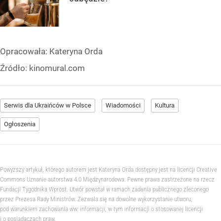
Opracowała:
Kateryna Orda
Źródło:
kinomural.com
Serwis dla Ukraińców w Polsce
Wiadomości
Kultura
Ogłoszenia
Powyższy artykuł, którego autorem jest Kateryna Orda dostępny jest na licencji Creative
Commons Uznanie autorstwa 4.0 Międzynarodowa. Pewne prawa zastrzeżone na rzecz
Fundacji Tygodnika Wprost. Utwór powstał w ramach zadania publicznego zleconego
przez Prezesa Rady Ministrów. Zezwala się na dowolne wykorzystanie utworu,
pod warunkiem zachowania ww. informacji, w tym informacji o stosowanej licencji
i o posiadaczach praw.