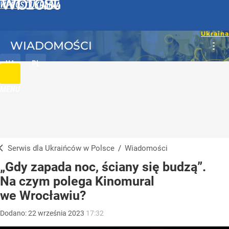
WPROST UKRAINA
WIADOMOŚCI
UA
PL
MENU
Serwis dla Ukraińców w Polsce
/
Wiadomości
„Gdy zapada noc, ściany się budzą”.
Na czym polega Kinomural
we Wrocławiu?
Dodano:
22
września
2023
17:32