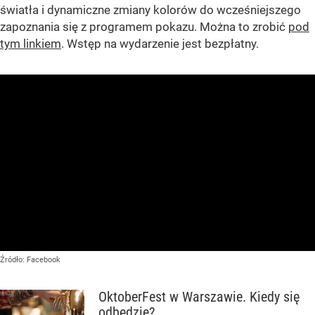
światła i dynamiczne zmiany kolorów do wcześniejszego
zapoznania się z programem pokazu. Można to zrobić
pod
tym linkiem
. Wstęp na wydarzenie jest bezpłatny.
Źródło:
Facebook
OktoberFest w Warszawie. Kiedy się
odbędzie?