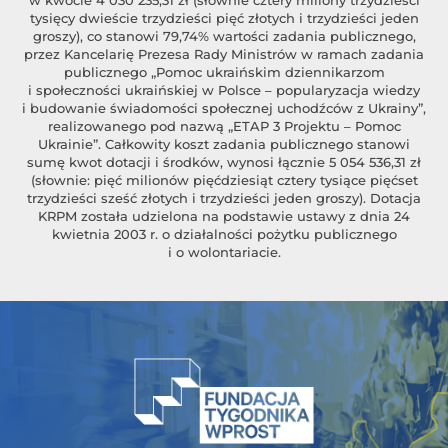
w kwocie 4 030 235,31 zł (słownie cztery miliony trzydzieści
tysięcy dwieście trzydzieści pięć złotych i trzydzieści jeden
groszy), co stanowi 79,74% wartości zadania publicznego,
przez Kancelarię Prezesa Rady Ministrów w ramach zadania
publicznego „Pomoc ukraińskim dziennikarzom
i społeczności ukraińskiej w Polsce – popularyzacja wiedzy
i budowanie świadomości społecznej uchodźców z Ukrainy”,
realizowanego pod nazwą „ETAP 3 Projektu – Pomoc
Ukrainie”. Całkowity koszt zadania publicznego stanowi
sumę kwot dotacji i środków, wynosi łącznie 5 054 536,31 zł
(słownie: pięć milionów pięćdziesiąt cztery tysiące pięćset
trzydzieści sześć złotych i trzydzieści jeden groszy). Dotacja
KRPM została udzielona na podstawie ustawy z dnia 24
kwietnia 2003 r. o działalności pożytku publicznego
i o wolontariacie.