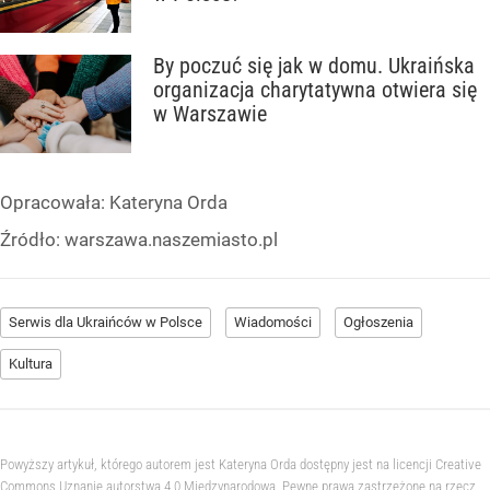
By poczuć się jak w domu. Ukraińska
organizacja charytatywna otwiera się
w Warszawie
Opracowała:
Kateryna Orda
Źródło:
warszawa.naszemiasto.pl
Serwis dla Ukraińców w Polsce
Wiadomości
Ogłoszenia
Kultura
Powyższy artykuł, którego autorem jest Kateryna Orda dostępny jest na licencji Creative
Commons Uznanie autorstwa 4.0 Międzynarodowa. Pewne prawa zastrzeżone na rzecz