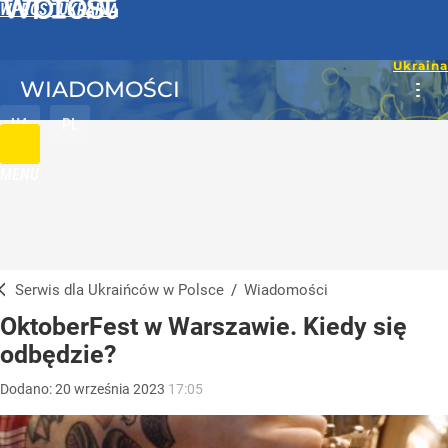
WPROST UKRAINA
WIADOMOŚCI
UA
PL
MENU
Serwis dla Ukraińców w Polsce
/
Wiadomości
OktoberFest w Warszawie. Kiedy się
odbędzie?
Dodano:
20
września
2023
17:05