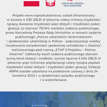
Projekt
www.wprostukraine.eu
został sfinansowany
w kwocie 4 030 235,31 zł (słownie cztery miliony trzydzieści
tysięcy dwieście trzydzieści pięć złotych i trzydzieści jeden
groszy), co stanowi 79,74% wartości zadania publicznego,
przez Kancelarię Prezesa Rady Ministrów w ramach zadania
publicznego „Pomoc ukraińskim dziennikarzom
i społeczności ukraińskiej w Polsce – popularyzacja wiedzy
i budowanie świadomości społecznej uchodźców z Ukrainy”,
realizowanego pod nazwą „ETAP 3 Projektu – Pomoc
Ukrainie”. Całkowity koszt zadania publicznego stanowi
sumę kwot dotacji i środków, wynosi łącznie 5 054 536,31 zł
(słownie: pięć milionów pięćdziesiąt cztery tysiące pięćset
trzydzieści sześć złotych i trzydzieści jeden groszy). Dotacja
KRPM została udzielona na podstawie ustawy z dnia 24
kwietnia 2003 r. o działalności pożytku publicznego
i o wolontariacie.