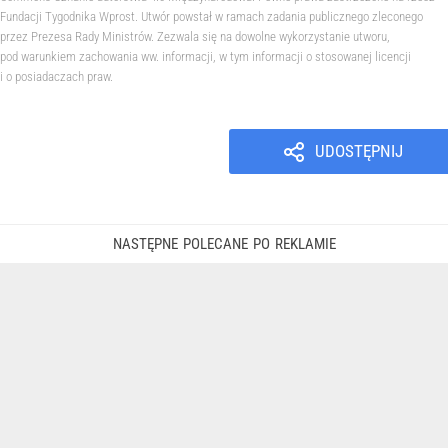
Fundacji Tygodnika Wprost. Utwór powstał w ramach zadania publicznego zleconego
przez Prezesa Rady Ministrów. Zezwala się na dowolne wykorzystanie utworu,
pod warunkiem zachowania ww. informacji, w tym informacji o stosowanej licencji
i o posiadaczach praw.
UDOSTĘPNIJ