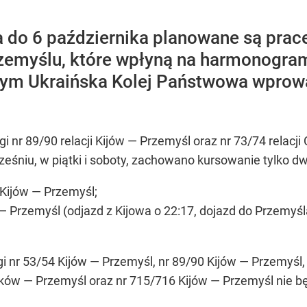
a do 6 października planowane są prac
rzemyślu, które wpłyną na harmonogr
 tym Ukraińska Kolej Państwowa wprowa
ągi nr 89/90 relacji Kijów — Przemyśl oraz nr 73/74 rela
ześniu, w piątki i soboty, zachowano kursowanie tylko dw
Kijów — Przemyśl;
 Przemyśl (odjazd z Kijowa o 22:17, dojazd do Przemyśla
i nr 53/54 Kijów — Przemyśl, nr 89/90 Kijów — Przemyśl,
ków — Przemyśl oraz nr 715/716 Kijów — Przemyśl nie b