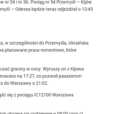
nr 54 i nr 36. Pociąg nr 54 Przemyśl — Kijów
zemyśl — Odessa będzie teraz odjeżdżał o 13:45
, w szczególności do Przemyśla, Ukraińska
na planowane prace remontowe, które
aczać granicy w nocy. Wyruszy on z Kijowa
anowano na 17:27, co pozwoli pasażerom
ra do Warszawy o 21:02.
ąść się z pociągu IC12100 Warszawa
n otwiera się codziennie o 08:00 rano (z