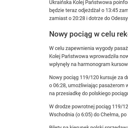
Ukraińska Kolej Państwowa poinfor
będzie teraz odjeżdżał o 13:45 zam
zamiast o 20:28 i dotrze do Odessy
Nowy pociąg w celu re
W celu zapewnienia wygody pasaże
Kolej Państwowa wprowadziła nowy
wpłynęły na harmonogram kursowa
Nowy pociąg 119/120 kursuje za dn
o 06:28, umożliwiając pasażerom 
na przesiadkę do polskiego pocią
W drodze powrotnej pociąg 119/12
Wschodnia (o 6:05) do Chełma, po 
Bilety na kierunek polski sprzeda