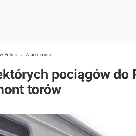
 w Polsce
/
Wiadomości
ektórych pociągów do 
ont torów