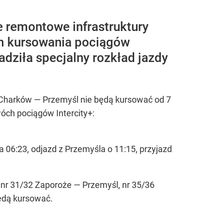
e remontowe infrastruktury
am kursowania pociągów
dziła specjalny rozkład jazdy
cji Charków — Przemyśl nie będą kursować od 7
óch pociągów Intercity+:
 06:23, odjazd z Przemyśla o 11:15, przyjazd
 nr 31/32 Zaporoże — Przemyśl, nr 35/36
ędą kursować.