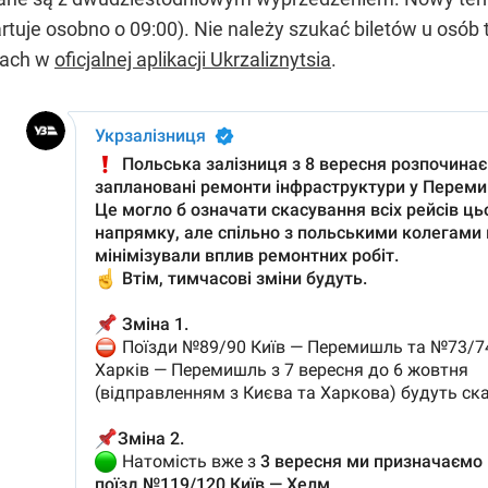
tuje osobno o 09:00). Nie należy szukać biletów u osób 
kach w
oficjalnej aplikacji Ukrzaliznytsia
.