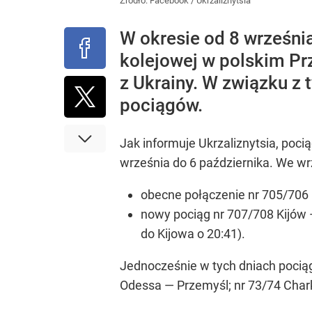
Źródło:
Facebook
/
Ukrzaliznytsia
W okresie od 8 wrześni
kolejowej w polskim P
z Ukrainy. W związku z
pociągów.
Jak informuje Ukrzaliznytsia, poci
września do 6 października. We wr
obecne połączenie nr 705/706 
nowy pociąg nr 707/708 Kijów —
do Kijowa o 20:41).
Jednocześnie w tych dniach pociąg
Odessa — Przemyśl; nr 73/74 Char