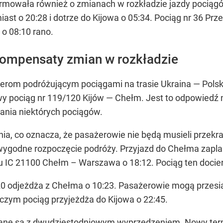
mowała również o zmianach w rozkładzie jazdy pociągów 
iast o 20:28 i dotrze do Kijowa o 05:34. Pociąg nr 36 Pr
 o 08:10 rano.
kompensaty zmian w rozkładzie
rom podróżującym pociągami na trasie Ukraina — Polska
 pociąg nr 119/120 Kijów — Chełm. Jest to odpowiedź 
nia niektórych pociągów.
ia, co oznacza, że pasażerowie nie będą musieli przekr
wygodne rozpoczęcie podróży. Przyjazd do Chełma zapl
gu IC 21100 Chełm – Warszawa o 18:12. Pociąg ten docie
0 odjeżdża z Chełma o 10:23. Pasażerowie mogą przesi
czym pociąg przyjeżdża do Kijowa o 22:45.
wane są z dwudziestodniowym wyprzedzeniem. Nowy termi