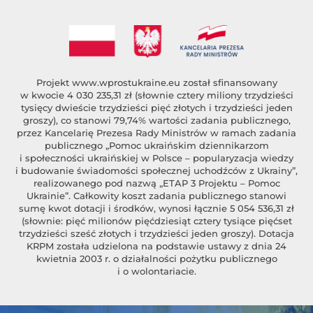
Projekt
www.wprostukraine.eu
został sfinansowany
w kwocie 4 030 235,31 zł (słownie cztery miliony trzydzieści
tysięcy dwieście trzydzieści pięć złotych i trzydzieści jeden
groszy), co stanowi 79,74% wartości zadania publicznego,
przez Kancelarię Prezesa Rady Ministrów w ramach zadania
publicznego „Pomoc ukraińskim dziennikarzom
i społeczności ukraińskiej w Polsce – popularyzacja wiedzy
i budowanie świadomości społecznej uchodźców z Ukrainy”,
realizowanego pod nazwą „ETAP 3 Projektu – Pomoc
Ukrainie”. Całkowity koszt zadania publicznego stanowi
sumę kwot dotacji i środków, wynosi łącznie 5 054 536,31 zł
(słownie: pięć milionów pięćdziesiąt cztery tysiące pięćset
trzydzieści sześć złotych i trzydzieści jeden groszy). Dotacja
KRPM została udzielona na podstawie ustawy z dnia 24
kwietnia 2003 r. o działalności pożytku publicznego
i o wolontariacie.