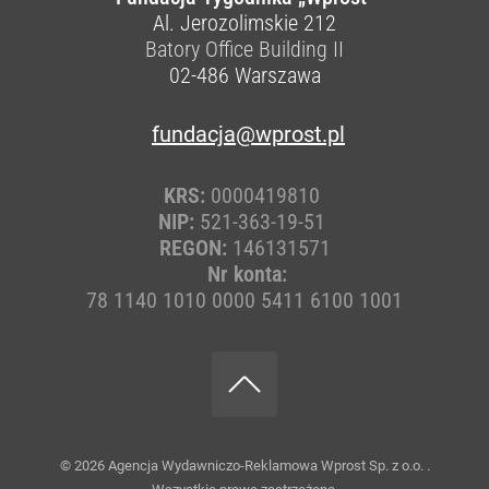
Al. Jerozolimskie 212
Batory Office Building II
02-486
Warszawa
fundacja@wprost.pl
KRS:
0000419810
NIP:
521-363-19-51
REGON:
146131571
Nr konta:
78 1140 1010 0000 5411 6100 1001
© 2026
Agencja Wydawniczo-Reklamowa Wprost Sp. z o.o.
.