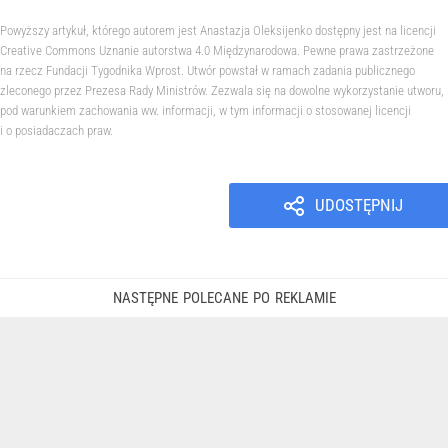
Powyższy artykuł, którego autorem jest Anastazja Oleksijenko dostępny jest na licencji
Creative Commons Uznanie autorstwa 4.0 Międzynarodowa. Pewne prawa zastrzeżone
na rzecz Fundacji Tygodnika Wprost. Utwór powstał w ramach zadania publicznego
zleconego przez Prezesa Rady Ministrów. Zezwala się na dowolne wykorzystanie utworu,
pod warunkiem zachowania ww. informacji, w tym informacji o stosowanej licencji
i o posiadaczach praw.
UDOSTĘPNIJ