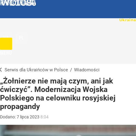
WPROST UKRAINA
UA
PL
MENU
Serwis dla Ukraińców w Polsce
/
Wiadomości
„Żołnierze nie mają czym, ani jak
ćwiczyć”. Modernizacja Wojska
Polskiego na celowniku rosyjskiej
propagandy
Dodano:
7
lipca
2023
8:04