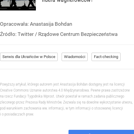
Opracowała:
Anastasija Bohdan
Źródło:
Twitter
/
Rządowe Centrum Bezpieczeństwa
Serwis dla Ukraińców w Polsce
Wiadomości
Fact-checking
Powyższy artykuł, którego autorem jest Anastasija Bohdan dostępny jest na licencji
Creative Commons Uznanie autorstwa 4.0 Międzynarodowa. Pewne prawa zastrzeżone
na rzecz Fundacji Tygodnika Wprost. Utwór powstał w ramach zadania publicznego
zleconego przez Prezesa Rady Ministrów. Zezwala się na dowolne wykorzystanie utworu,
pod warunkiem zachowania ww. informacji, w tym informacji o stosowanej licencji
i o posiadaczach praw.