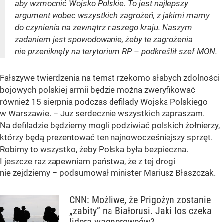
aby wzmocnić Wojsko Polskie. To jest najlepszy
argument wobec wszystkich zagrożeń, z jakimi mamy
do czynienia na zewnątrz naszego kraju. Naszym
zadaniem jest spowodowanie, żeby te zagrożenia
nie przeniknęły na terytorium RP – podkreślił szef MON.
Fałszywe twierdzenia na temat rzekomo słabych zdolności
bojowych polskiej armii będzie można zweryfikować
również 15 sierpnia podczas defilady Wojska Polskiego
w Warszawie. – Już serdecznie wszystkich zapraszam.
Na defiladzie będziemy mogli podziwiać polskich żołnierzy,
którzy będą prezentować ten najnowocześniejszy sprzęt.
Robimy to wszystko, żeby Polska była bezpieczna.
I jeszcze raz zapewniam państwa, że z tej drogi
nie zejdziemy – podsumował minister Mariusz Błaszczak.
CNN: Możliwe, że Prigożyn zostanie
„zabity” na Białorusi. Jaki los czeka
lidera wagnerowców?