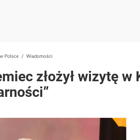
 w Polsce
/
Wiadomości
miec złożył wizytę w 
arności”