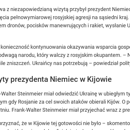
wa z niezapowiedzianą wizytą przybył prezydent Niemiec
cia pełnowymiarowej rosyjskiej agresji na sąsiedni kraj.
em dronów, pocisków manewrujących i rakiet, wysłanie U
ł konieczność kontynuowania okazywania wsparcia gospod
dwagą narodu, który walczy z rosyjskim okupantem. – N
ia, ile zniszczeń. Ukraińcy nas potrzebują – powiedział pol
ty prezydenta Niemiec w Kijowie
k-Walter Steinmeier miał odwiedzić Ukrainę w ubiegłym t
 tym gdy Rosjanie za cel swoich ataków obierali Kijów. O 
iu. Frank-Walter Steinmeier miał przyjechać wraz z prezy
rzyznać, że w Kijowie tej gotowości nie było – skoment