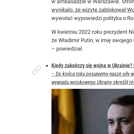
w ambasadzie w Warszawie. Strona
wynikało, że wizytę zablokował W
wywołać wypowiedzi polityka o Ro
W kwietniu 2022 roku prezydent Ni
że Władimir Putin, w imię swojego 
– powiedział.
Kiedy zakończy się wojna w Ukrainie?
– Do końca roku posuniemy nasze siły w
wywiadu wojskowego Ukrainy określił ró