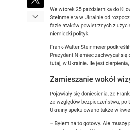
We wtorek 25 października do Kijo
Steinmeiera w Ukrainie od rozpoczę
fazie ataków powietrznych z użyci
niemiecki polityk.
Frank-Walter Steinmeier podkreśli
Prezydent Niemiec zachwycał się o
tutaj, w Ukrainie. Ile jest cierpien
Zamieszanie wokół wizy
Pojawiały się doniesienia, że Fran
ze względów bezpieczeństwa
, po
Ukrainy spekulowano także w kwietn
– Byłem na to gotowy. Ale muszę p