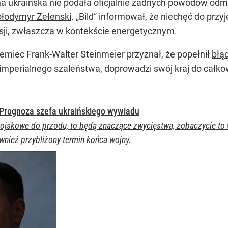
 ukraińska nie podała oficjalnie żadnych powodów odm
ołodymyr Zełenski
. „Bild” informował, że niechęć do prz
sji, zwłaszcza w kontekście energetycznym.
emiec Frank-Walter Steinmeier przyznał, że popełnił
błą
imperialnego szaleństwa, doprowadzi swój kraj do całkowi
 Prognoza szefa ukraińskiego wywiadu
ojskowe do przodu, to będą znaczące zwycięstwa, zobaczycie to 
wnież przybliżony termin końca wojny.