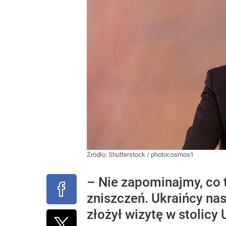
Źródło:
Shutterstock
/
photocosmos1
– Nie zapominajmy, co ta
zniszczeń. Ukraińcy na
złożył wizytę w stolicy 