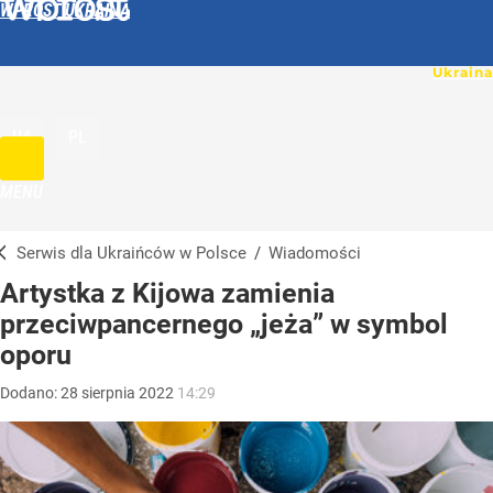
WPROST UKRAINA
UA
PL
MENU
Serwis dla Ukraińców w Polsce
/
Wiadomości
Artystka z Kijowa zamienia
przeciwpancernego „jeża” w symbol
oporu
Dodano:
28
sierpnia
2022
14:29