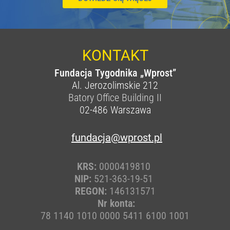
KONTAKT
Fundacja Tygodnika „Wprost”
Al. Jerozolimskie 212
Batory Office Building II
02-486
Warszawa
fundacja@wprost.pl
KRS:
0000419810
NIP:
521-363-19-51
REGON:
146131571
Nr konta:
78 1140 1010 0000 5411 6100 1001