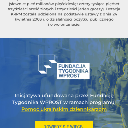
(słownie: pięć milionów pięćdziesiąt cztery tysiące pięćset
trzydzieści sześć złotych i trzydzieści jeden groszy). Dotacja
KRPM została udzielona na podstawie ustawy z dnia 24
kwietnia 2003 r. o działalności pożytku publicznego
i o wolontariacie.
Inicjatywa ufundowana przez Fundację
Tygodnika WPROST w ramach programu:
Pomoc ukraińskim dziennikarzom
DOWIEDZ SIĘ WIĘCEJ