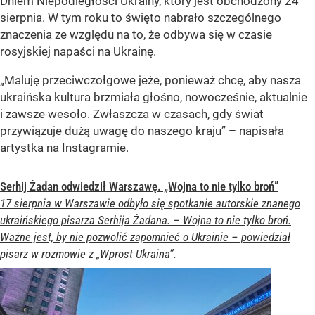
Dniem Niepodległości Ukrainy, który jest obchodzony 24
sierpnia. W tym roku to święto nabrało szczególnego
znaczenia ze względu na to, że odbywa się w czasie
rosyjskiej napaści na Ukrainę.
„Maluję przeciwczołgowe jeże, ponieważ chcę, aby nasza
ukraińska kultura brzmiała głośno, nowocześnie, aktualnie
i zawsze wesoło. Zwłaszcza w czasach, gdy świat
przywiązuje dużą uwagę do naszego kraju” – napisała
artystka na Instagramie.
Serhij Żadan odwiedził Warszawę. „Wojna to nie tylko broń”
17 sierpnia w Warszawie odbyło się spotkanie autorskie znanego
ukraińskiego pisarza Serhija Żadana. – Wojna to nie tylko broń.
Ważne jest, by nie pozwolić zapomnieć o Ukrainie – powiedział
pisarz w rozmowie z „Wprost Ukraina”.