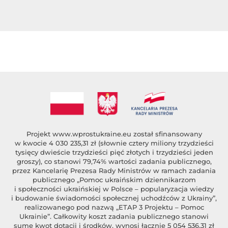
Projekt
www.wprostukraine.eu
został sfinansowany
w kwocie 4 030 235,31 zł (słownie cztery miliony trzydzieści
tysięcy dwieście trzydzieści pięć złotych i trzydzieści jeden
groszy), co stanowi 79,74% wartości zadania publicznego,
przez Kancelarię Prezesa Rady Ministrów w ramach zadania
publicznego „Pomoc ukraińskim dziennikarzom
i społeczności ukraińskiej w Polsce – popularyzacja wiedzy
i budowanie świadomości społecznej uchodźców z Ukrainy”,
realizowanego pod nazwą „ETAP 3 Projektu – Pomoc
Ukrainie”. Całkowity koszt zadania publicznego stanowi
sumę kwot dotacji i środków, wynosi łącznie 5 054 536,31 zł