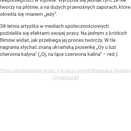
Niepodległości w Kijowie. Wyróżnia się jednak tym, że nie
tworzy na płótnie, a na dużych przenośnych zaporach, które
określa się mianem „jeży”.
38-letnia artystka w mediach społecznościowych
podzieliła się efektami swojej pracy. Na jednym z krótkich
filmów widać, jak przebiega jej proces twórczy. W tle
nagrania słychać znaną ukraińską piosenkę „Oy u luzi
chervona kalyna" („Oj, na łące czerwona kalina” – red.).
Post udostępniony przez Varvara Logvyn/Варвара Логвин
(@varmural)