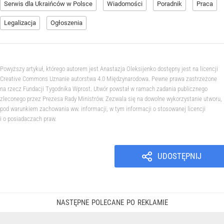
Serwis dla Ukraińców w Polsce
Wiadomości
Poradnik
Praca
Legalizacja
Ogłoszenia
Powyższy artykuł, którego autorem jest Anastazja Oleksijenko dostępny jest na licencji
Creative Commons Uznanie autorstwa 4.0 Międzynarodowa. Pewne prawa zastrzeżone
na rzecz Fundacji Tygodnika Wprost. Utwór powstał w ramach zadania publicznego
zleconego przez Prezesa Rady Ministrów. Zezwala się na dowolne wykorzystanie utworu,
pod warunkiem zachowania ww. informacji, w tym informacji o stosowanej licencji
i o posiadaczach praw.
UDOSTĘPNIJ