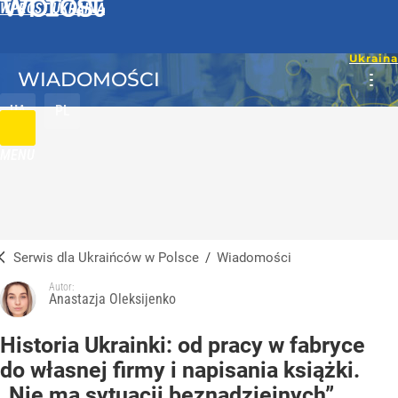
WPROST UKRAINA
WIADOMOŚCI
UA
PL
MENU
Serwis dla Ukraińców w Polsce
/
Wiadomości
Autor:
Anastazja Oleksijenko
Historia Ukrainki: od pracy w fabryce
do własnej firmy i napisania książki.
„Nie ma sytuacji beznadziejnych”