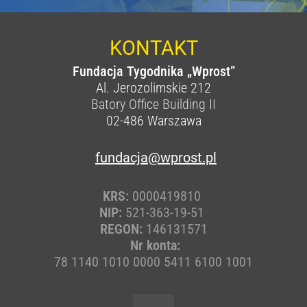
KONTAKT
Fundacja Tygodnika „Wprost”
Al. Jerozolimskie 212
Batory Office Building II
02-486
Warszawa
fundacja@wprost.pl
KRS:
0000419810
NIP:
521-363-19-51
REGON:
146131571
Nr konta:
78 1140 1010 0000 5411 6100 1001