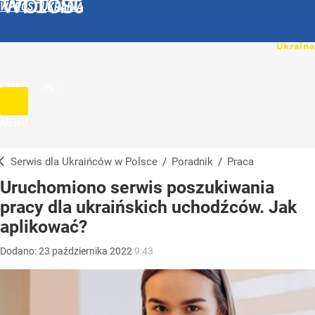
WPROST UKRAINA
UA
PL
MENU
Serwis dla Ukraińców w Polsce
/
Poradnik
/
Praca
Uruchomiono serwis poszukiwania
pracy dla ukraińskich uchodźców. Jak
aplikować?
Dodano:
23
października
2022
9:43