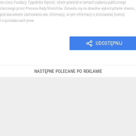
na rzecz Fundacji Tygodnika Wprost. Utwór powstał w ramach zadania publicznego
zleconego przez Prezesa Rady Ministrów. Zezwala się na dowolne wykorzystanie utworu,
pod warunkiem zachowania ww. informacji, w tym informacji o stosowanej licencji
i o posiadaczach praw.
UDOSTĘPNIJ