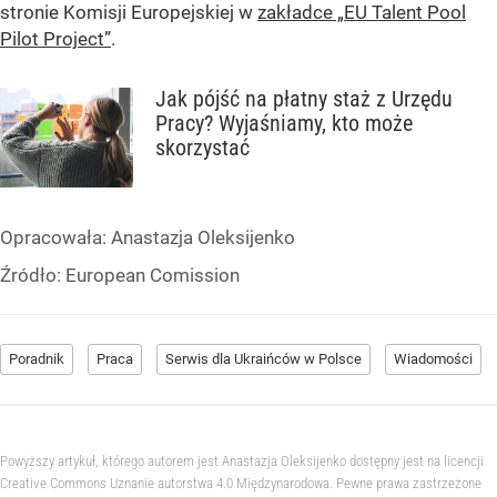
stronie Komisji Europejskiej w
zakładce „EU Talent Pool
Pilot Project”
.
Jak pójść na płatny staż z Urzędu
Pracy? Wyjaśniamy, kto może
skorzystać
Opracowała:
Anastazja Oleksijenko
Źródło:
European Comission
Poradnik
Praca
Serwis dla Ukraińców w Polsce
Wiadomości
Powyższy artykuł, którego autorem jest Anastazja Oleksijenko dostępny jest na licencji
Creative Commons Uznanie autorstwa 4.0 Międzynarodowa. Pewne prawa zastrzeżone