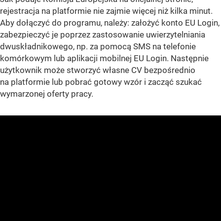
rejestracja na platformie nie zajmie więcej niż kilka minut.
Aby dołączyć do programu, należy: założyć konto EU Login,
zabezpieczyć je poprzez zastosowanie uwierzytelniania
dwuskładnikowego, np. za pomocą SMS na telefonie
komórkowym lub aplikacji mobilnej EU Login. Następnie
użytkownik może stworzyć własne CV bezpośrednio
na platformie lub pobrać gotowy wzór i zacząć szukać
wymarzonej oferty pracy.