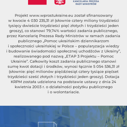
Projekt
www.wprostukraine.eu
został sfinansowany
w kwocie 4 030 235,31 zł (słownie cztery miliony trzydzieści
tysięcy dwieście trzydzieści pięć złotych i trzydzieści jeden
groszy), co stanowi 79,74% wartości zadania publicznego,
przez Kancelarię Prezesa Rady Ministrów w ramach zadania
publicznego „Pomoc ukraińskim dziennikarzom
i społeczności ukraińskiej w Polsce – popularyzacja wiedzy
i budowanie świadomości społecznej uchodźców z Ukrainy”,
realizowanego pod nazwą „ETAP 3 Projektu – Pomoc
Ukrainie”. Całkowity koszt zadania publicznego stanowi
sumę kwot dotacji i środków, wynosi łącznie 5 054 536,31 zł
(słownie: pięć milionów pięćdziesiąt cztery tysiące pięćset
trzydzieści sześć złotych i trzydzieści jeden groszy). Dotacja
KRPM została udzielona na podstawie ustawy z dnia 24
kwietnia 2003 r. o działalności pożytku publicznego
i o wolontariacie.