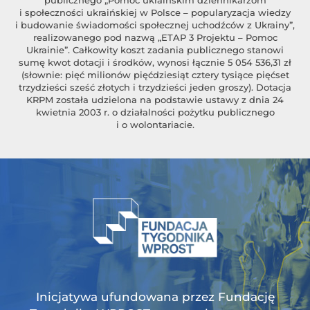
i społeczności ukraińskiej w Polsce – popularyzacja wiedzy
i budowanie świadomości społecznej uchodźców z Ukrainy”,
realizowanego pod nazwą „ETAP 3 Projektu – Pomoc
Ukrainie”. Całkowity koszt zadania publicznego stanowi
sumę kwot dotacji i środków, wynosi łącznie 5 054 536,31 zł
(słownie: pięć milionów pięćdziesiąt cztery tysiące pięćset
trzydzieści sześć złotych i trzydzieści jeden groszy). Dotacja
KRPM została udzielona na podstawie ustawy z dnia 24
kwietnia 2003 r. o działalności pożytku publicznego
i o wolontariacie.
Inicjatywa ufundowana przez Fundację