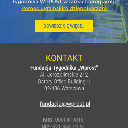
Tygodnika WPROST w ramach programu:
Pomoc ukraińskim dziennikarzom
DOWIEDZ SIĘ WIĘCEJ
KONTAKT
Fundacja Tygodnika „Wprost”
Al. Jerozolimskie 212
Batory Office Building II
02-486
Warszawa
fundacja@wprost.pl
KRS:
0000419810
NIP:
521-363-19-51