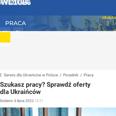
WPROST UKRAINA
PRACA
UA
PL
MENU
Serwis dla Ukraińców w Polsce
/
Poradnik
/
Praca
Szukasz pracy? Sprawdź oferty
dla Ukraińców
Dodano:
6
lipca
2022
18:21