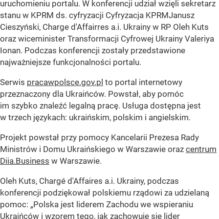
uruchomieniu portalu. W konferencji udział wzięli sekretarz
stanu w KPRM ds. cyfryzacji Cyfryzacja KPRMJanusz
Cieszyński, Charge d'Affairres a.i. Ukrainy w RP Oleh Kuts
oraz wiceminister Transformacji Cyfrowej Ukrainy Valeriya
Ionan. Podczas konferencji zostały przedstawione
najważniejsze funkcjonalności portalu.
Serwis
pracawpolsce.gov.pl
to portal internetowy
przeznaczony dla Ukraińców. Powstał, aby pomóc
im szybko znaleźć legalną pracę. Usługa dostępna jest
w trzech językach: ukraińskim, polskim i angielskim.
Projekt powstał przy pomocy Kancelarii Prezesa Rady
Ministrów i Domu Ukraińskiego w Warszawie oraz
centrum
Diia.Business
w Warszawie.
Oleh Kuts, Chargé d'Affaires a.i. Ukrainy, podczas
konferencji podziękował polskiemu rządowi za udzielaną
pomoc: „Polska jest liderem Zachodu we wspieraniu
Ukraińców i wzorem tego, jak zachowuje się lider