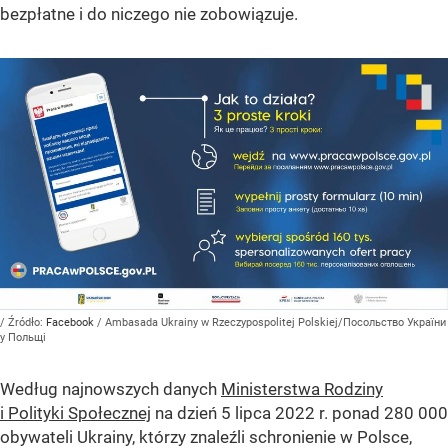
bezpłatne i do niczego nie zobowiązuje.
/ Źródło:
Facebook
/
Ambasada Ukrainy w Rzeczypospolitej Polskiej/Посольство України
у Польщі
Według najnowszych danych
Ministerstwa Rodziny
i Polityki Społecznej
na dzień 5 lipca 2022 r. ponad 280 000
obywateli Ukrainy, którzy znaleźli schronienie w Polsce,