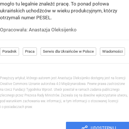
mogło tu legalnie znaleźć pracę. To ponad połowa
ukraińskich uchodźców w wieku produkcyjnym, którzy
otrzymali numer PESEL.
Opracowała:
Anastazja Oleksijenko
Poradnik
Praca
Serwis dla Ukraińców w Polsce
Wiadomości
Powyższy artykuł, którego autorem jest Anastazja Oleksijenko dostępny jest na licencji
Creative Commons Uznanie autorstwa 4.0 Międzynarodowa. Pewne prawa zastrzeżone
na rzecz Fundacji Tygodnika Wprost. Utwór powstał w ramach zadania publicznego
zleconego przez Prezesa Rady Ministrów. Zezwala się na dowolne wykorzystanie utworu,
pod warunkiem zachowania ww. informacji, w tym informacji o stosowanej licencji
i o posiadaczach praw.
UDOSTĘPNIJ