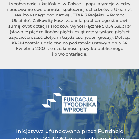
i społeczności ukraińskiej w Polsce – popularyzacja wiedzy
i budowanie świadomości społecznej uchodźców z Ukrainy”,
realizowanego pod nazwą „ETAP 3 Projektu – Pomoc
Ukrainie”. Całkowity koszt zadania publicznego stanowi
sumę kwot dotacji i środków, wynosi łącznie 5 054 536,31 zł
(słownie: pięć milionów pięćdziesiąt cztery tysiące pięćset
trzydzieści sześć złotych i trzydzieści jeden groszy). Dotacja
KRPM została udzielona na podstawie ustawy z dnia 24
kwietnia 2003 r. o działalności pożytku publicznego
i o wolontariacie.
Inicjatywa ufundowana przez Fundację
Tygodnika WPROST w ramach programu: