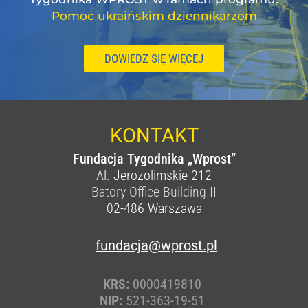
Pomoc ukraińskim dziennikarzom
DOWIEDZ SIĘ WIĘCEJ
KONTAKT
Fundacja Tygodnika „Wprost”
Al. Jerozolimskie 212
Batory Office Building II
02-486
Warszawa
fundacja@wprost.pl
KRS:
0000419810
NIP:
521-363-19-51