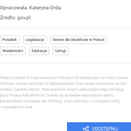
Opracowała:
Kateryna Orda
Źródło:
gov.pl
Poradnik
Legalizacja
Serwis dla Ukraińców w Polsce
Wiadomości
Edukacja
Usługi
Powyższy artykuł, którego autorem jest Kateryna Orda dostępny jest na licencji Creative
Commons Uznanie autorstwa 4.0 Międzynarodowa. Pewne prawa zastrzeżone na rzecz
Fundacji Tygodnika Wprost. Utwór powstał w ramach zadania publicznego zleconego
przez Prezesa Rady Ministrów. Zezwala się na dowolne wykorzystanie utworu,
pod warunkiem zachowania ww. informacji, w tym informacji o stosowanej licencji
i o posiadaczach praw.
UDOSTĘPNIJ