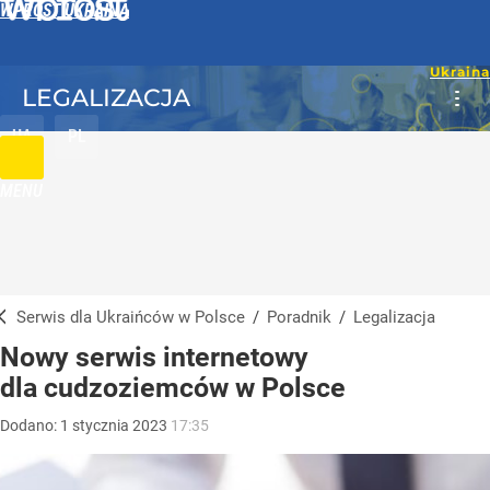
WPROST UKRAINA
LEGALIZACJA
UA
PL
MENU
Serwis dla Ukraińców w Polsce
/
Poradnik
/
Legalizacja
Nowy serwis internetowy
dla cudzoziemców w Polsce
Dodano:
1
stycznia
2023
17:35