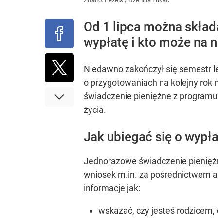
Źródło:
Pexels
/
Dzenina Lukac
Od 1 lipca można skład
wypłatę i kto może na n
Niedawno zakończył się semestr le
o przygotowaniach na kolejny rok n
świadczenie pieniężne z programu 
życia.
Jak ubiegać się o wypła
Jednorazowe świadczenie pieniężn
wniosek m.in. za pośrednictwem ap
informacje jak:
wskazać, czy jesteś rodzicem,