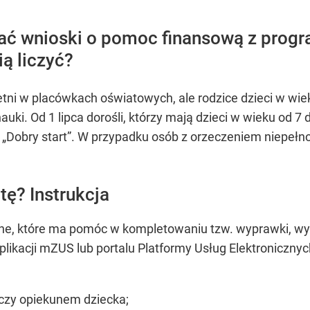
ać wnioski o pomoc finansową z progr
ią liczyć?
tni w placówkach oświatowych, ale rodzice dzieci w wi
auki. Od 1 lipca dorośli, którzy mają dzieci w wieku od 7
„Dobry start”. W przypadku osób z orzeczeniem niepełn
tę? Instrukcja
e, które ma pomóc w kompletowaniu tzw. wyprawki, wynos
likacji mZUS lub portalu Platformy Usług Elektroniczny
 czy opiekunem dziecka;