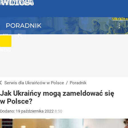
WPROST UKRAINA
PORADNIK
UA
PL
MENU
Serwis dla Ukraińców w Polsce
/
Poradnik
Jak Ukraińcy mogą zameldować się
w Polsce?
Dodano:
19
października
2022
8:50