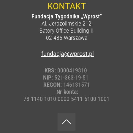
KONTAKT
Fundacja Tygodnika „Wprost”
Al. Jerozolimskie 212
Batory Office Building II
02-486
Warszawa
fundacja@wprost.pl
KRS:
0000419810
NIP:
521-363-19-51
REGON:
146131571
Nr konta:
78 1140 1010 0000 5411 6100 1001