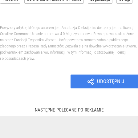
Powyższy artykuł, którego autorem jest Anastazja Oleksijenko dostępny jest na licencji
Creative Commons Uznanie autorstwa 4.0 Międzynarodowa. Pewne prawa zastrzeżone
na rzecz Fundacji Tygodnika Wprost. Utwór powstał w ramach zadania publicznego
zleconego przez Prezesa Rady Ministrów. Zezwala się na dowolne wykorzystanie utworu,
pod warunkiem zachowania ww. informacji, w tym informacji o stosowanej licencji
i o posiadaczach praw.
UDOSTĘPNIJ