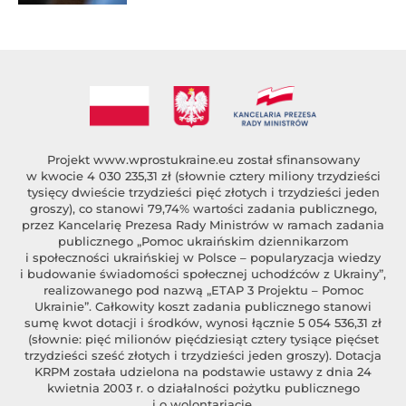
Projekt
www.wprostukraine.eu
został sfinansowany
w kwocie 4 030 235,31 zł (słownie cztery miliony trzydzieści
tysięcy dwieście trzydzieści pięć złotych i trzydzieści jeden
groszy), co stanowi 79,74% wartości zadania publicznego,
przez Kancelarię Prezesa Rady Ministrów w ramach zadania
publicznego „Pomoc ukraińskim dziennikarzom
i społeczności ukraińskiej w Polsce – popularyzacja wiedzy
i budowanie świadomości społecznej uchodźców z Ukrainy”,
realizowanego pod nazwą „ETAP 3 Projektu – Pomoc
Ukrainie”. Całkowity koszt zadania publicznego stanowi
sumę kwot dotacji i środków, wynosi łącznie 5 054 536,31 zł
(słownie: pięć milionów pięćdziesiąt cztery tysiące pięćset
trzydzieści sześć złotych i trzydzieści jeden groszy). Dotacja
KRPM została udzielona na podstawie ustawy z dnia 24
kwietnia 2003 r. o działalności pożytku publicznego
i o wolontariacie.