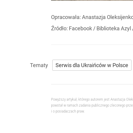
Opracowała:
Anastazja Oleksijenk
Źródło:
Facebook
/
Biblioteka Azyl 
Serwis dla Ukraińców w Polsce
Powyższy artykuł, którego autorem jest Anastazja Ole
powstał w ramach zadania publicznego zleconego przez
i o posiadaczach praw.