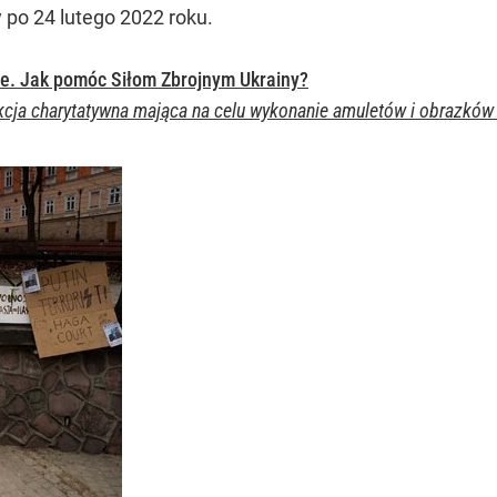
 po 24 lutego 2022 roku.
e. Jak pomóc Siłom Zbrojnym Ukrainy?
kcja charytatywna mająca na celu wykonanie amuletów i obrazków d