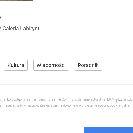
o
/ Galeria Labirynt
Kultura
Wiadomości
Poradnik
ksijenko dostępny jest na licencji Creative Commons Uznanie autorstwa 4.0 Międzynarod
 Prezesa Rady Ministrów. Zezwala się na dowolne wykorzystanie utworu, pod warunkiem z