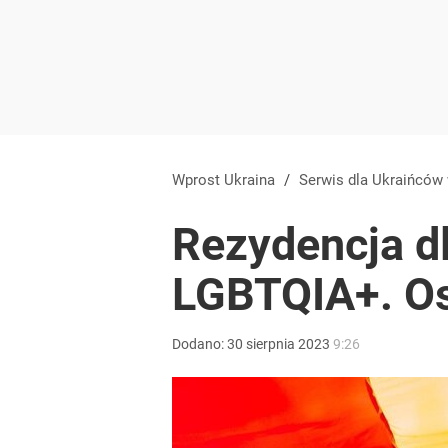
Wprost Ukraina
/
Serwis dla Ukraińców
Rezydencja d
LGBTQIA+. Ost
Dodano:
30
sierpnia
2023
9:26