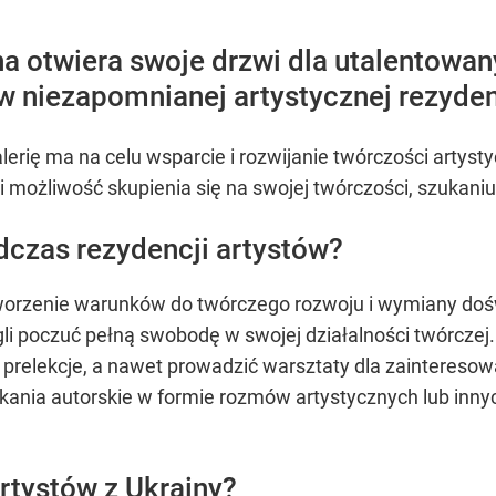
ina otwiera swoje drzwi dla utalentowa
w niezapomnianej artystycznej rezydenc
lerię ma na celu wsparcie i rozwijanie twórczości artys
i możliwość skupienia się na swojej twórczości, szukaniu
dczas rezydencji artystów?
tworzenie warunków do twórczego rozwoju i wymiany do
gli poczuć pełną swobodę w swojej działalności twórczej
 prelekcje, a nawet prowadzić warsztaty dla zaintereso
ania autorskie w formie rozmów artystycznych lub innyc
artystów z Ukrainy?