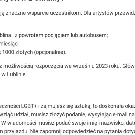
ją znaczne wsparcie uczestnikom. Dla artystów przewid
ublina i z powrotem pociągiem lub autobusem;
miesiąc;
 1000 złotych (opcjonalnie).
 z możliwością rozpoczęcia we wrześniu 2023 roku. Głó
t w Lublinie.
eczności LGBT+ i zajmujesz się sztuką, to doskonała okaz
wziąć udział, musisz złożyć podanie, wysyłając e-mail n
 W wiadomości musisz podać swoje imię i nazwisko, datę i
n przyjazdu. Nie zapomnij odpowiedzieć na pytania dotyc