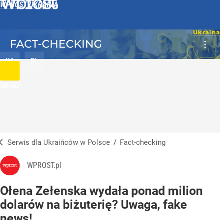
WPROST UKRAINA
FACT-CHECKING
UA
PL
MENU
Serwis dla Ukraińców w Polsce
/
Fact-checking
WPROST.pl
Ołena Zełenska wydała ponad milion
dolarów na biżuterię? Uwaga, fake
news!