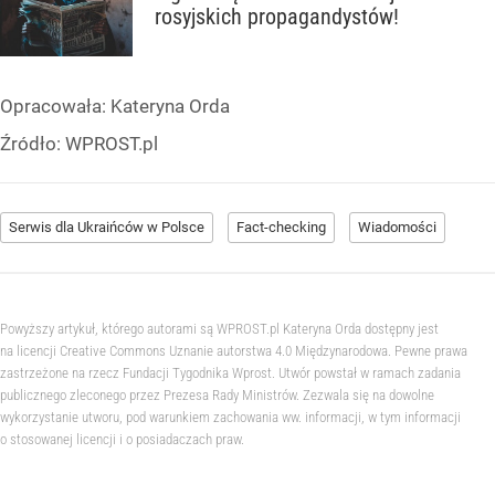
rosyjskich propagandystów!
Opracowała:
Kateryna Orda
Źródło:
WPROST.pl
Serwis dla Ukraińców w Polsce
Fact-checking
Wiadomości
Powyższy artykuł, którego autorami są WPROST.pl Kateryna Orda dostępny jest
na licencji Creative Commons Uznanie autorstwa 4.0 Międzynarodowa. Pewne prawa
zastrzeżone na rzecz Fundacji Tygodnika Wprost. Utwór powstał w ramach zadania
publicznego zleconego przez Prezesa Rady Ministrów. Zezwala się na dowolne
wykorzystanie utworu, pod warunkiem zachowania ww. informacji, w tym informacji
o stosowanej licencji i o posiadaczach praw.