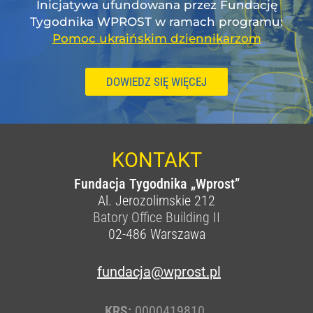
Inicjatywa ufundowana przez Fundację
Tygodnika WPROST w ramach programu:
Pomoc ukraińskim dziennikarzom
DOWIEDZ SIĘ WIĘCEJ
KONTAKT
Fundacja Tygodnika „Wprost”
Al. Jerozolimskie 212
Batory Office Building II
02-486
Warszawa
fundacja@wprost.pl
KRS:
0000419810