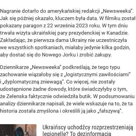
Nagranie dotarło do amerykańskiej redakcji „Newsweeka”.
Jak się później okazało, kluczem była data. W filmiku został
pokazany paragon z 22 września 2023 roku. W tym dniu
trwała wizyta ukraińskiej pary prezydenckiej w Kanadzie.
Zakładając, że pierwsza dama Ukrainy nie uczestniczyła
we wszystkich spotkaniach, miałaby jedynie kilka godzin,
aby dostać się do Nowego Jorku i zrobić zakupy.
Dziennikarze „Newsweeka” podkreślają, że tego typu
zachowanie wiązałoby się z „logistycznymi zawiłościami”
i „dyplomatyczną zniewagą”. Co więcej, nie zostały
udostępnione żadne dowody, które świadczyłyby o tym,
że Zełenska faktycznie odwiedziła butik. W podsumowaniu
analizy dziennikarze napisali, że wiele wskazuje na to, że ta
historia została zmyślona i określili ją jako „fałszywą”.
Ukraińscy uchodźcy rozprzestrzeniają
legionellę? To dezinformacja