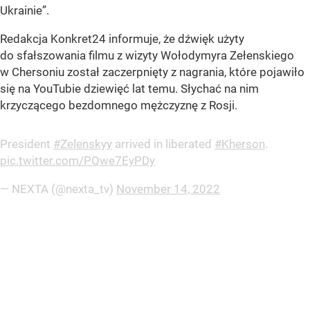
Ukrainie”.
Redakcja Konkret24 informuje, że dźwięk użyty
do sfałszowania filmu z wizyty Wołodymyra Zełenskiego
w Chersoniu został zaczerpnięty z nagrania, które pojawiło
się na YouTubie dziewięć lat temu. Słychać na nim
krzyczącego bezdomnego mężczyznę z Rosji.
President
#Zelenskyy
arrived in liberated
#Kherson
.
pic.twitter.com/PQwe7EyPDy
— NEXTA (@nexta_tv)
November 14, 2022