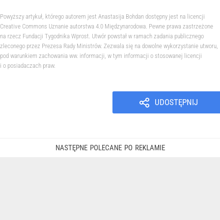
Powyższy artykuł, którego autorem jest Anastasija Bohdan dostępny jest na licencji
Creative Commons Uznanie autorstwa 4.0 Międzynarodowa. Pewne prawa zastrzeżone
na rzecz Fundacji Tygodnika Wprost. Utwór powstał w ramach zadania publicznego
zleconego przez Prezesa Rady Ministrów. Zezwala się na dowolne wykorzystanie utworu,
pod warunkiem zachowania ww. informacji, w tym informacji o stosowanej licencji
i o posiadaczach praw.
UDOSTĘPNIJ