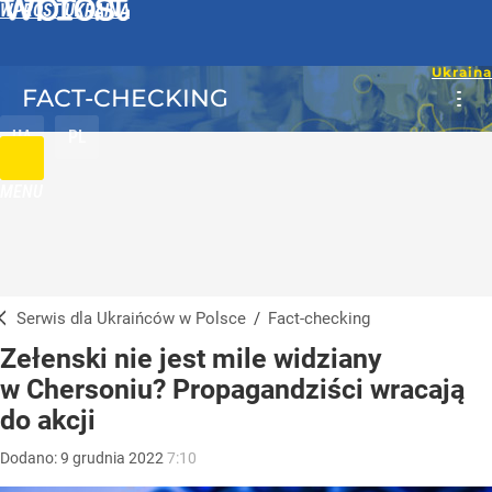
WPROST UKRAINA
FACT-CHECKING
UA
PL
MENU
Serwis dla Ukraińców w Polsce
/
Fact-checking
Zełenski nie jest mile widziany
w Chersoniu? Propagandziści wracają
do akcji
Dodano:
9
grudnia
2022
7:10