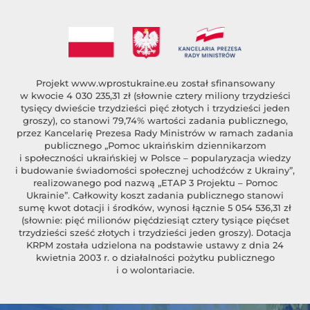
Projekt
www.wprostukraine.eu
został sfinansowany
w kwocie 4 030 235,31 zł (słownie cztery miliony trzydzieści
tysięcy dwieście trzydzieści pięć złotych i trzydzieści jeden
groszy), co stanowi 79,74% wartości zadania publicznego,
przez Kancelarię Prezesa Rady Ministrów w ramach zadania
publicznego „Pomoc ukraińskim dziennikarzom
i społeczności ukraińskiej w Polsce – popularyzacja wiedzy
i budowanie świadomości społecznej uchodźców z Ukrainy”,
realizowanego pod nazwą „ETAP 3 Projektu – Pomoc
Ukrainie”. Całkowity koszt zadania publicznego stanowi
sumę kwot dotacji i środków, wynosi łącznie 5 054 536,31 zł
(słownie: pięć milionów pięćdziesiąt cztery tysiące pięćset
trzydzieści sześć złotych i trzydzieści jeden groszy). Dotacja
KRPM została udzielona na podstawie ustawy z dnia 24
kwietnia 2003 r. o działalności pożytku publicznego
i o wolontariacie.