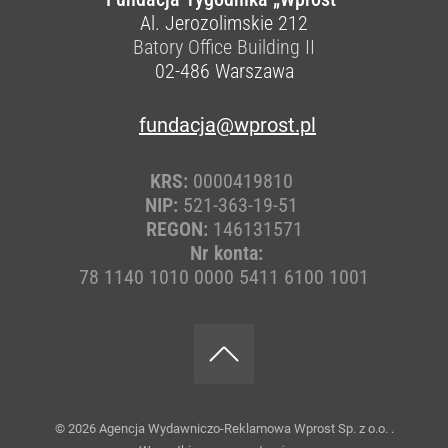
Al. Jerozolimskie 212
Batory Office Building II
02-486
Warszawa
fundacja@wprost.pl
KRS:
0000419810
NIP:
521-363-19-51
REGON:
146131571
Nr konta:
78 1140 1010 0000 5411 6100 1001
© 2026
Agencja Wydawniczo-Reklamowa Wprost Sp. z o.o.
.