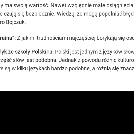
żdy ma swoją wartość. Nawet względnie małe osiągnięci
ie czują się bezpiecznie. Wiedzą, że mogą popełniać błę
ro Bojczuk.
raina”
:
Z jakimi trudnościami najczęściej borykają się oso
dyk ze szkoły
PolskiTu
:
Polski jest jednym z języków sł
m część słów jest podobna. Jednak z powodu różnic kultu
re są w kilku językach bardzo podobne, a różnią się znacz