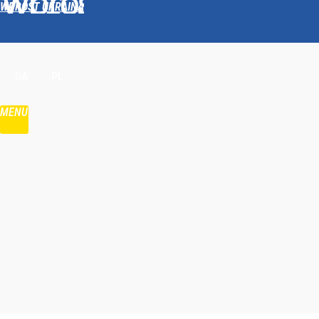
WPROST UKRAINA
Udostępnij
UA
PL
MENU