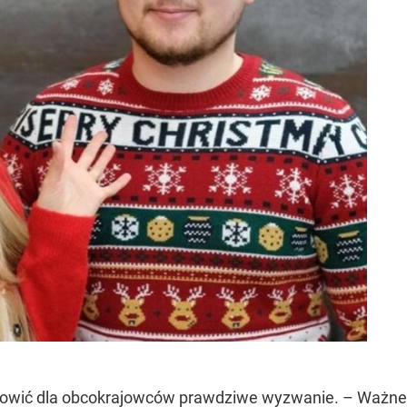
owić dla obcokrajowców prawdziwe wyzwanie. – Ważne j