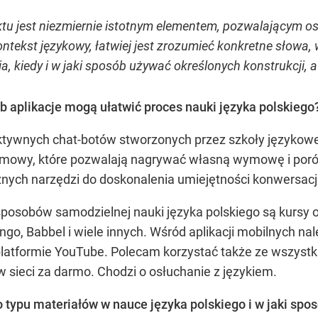
tu jest niezmiernie istotnym elementem, pozwalającym os
ontekst językowy, łatwiej jest zrozumieć konkretne słowa,
a, kiedy i w jaki sposób używać określonych konstrukcji,
b aplikacje mogą ułatwić proces nauki języka polskiego
aktywnych chat-botów stworzonych przez szkoły językowe 
mowy, które pozwalają nagrywać własną wymowę i por
nych narzędzi do doskonalenia umiejętności konwersacji
sposobów samodzielnej nauki języka polskiego są kursy 
ingo, Babbel i wiele innych. Wśród aplikacji mobilnych na
latformie YouTube. Polecam korzystać także ze wszystk
w sieci za darmo. Chodzi o osłuchanie z językiem.
o typu materiałów w nauce języka polskiego i w jaki sp