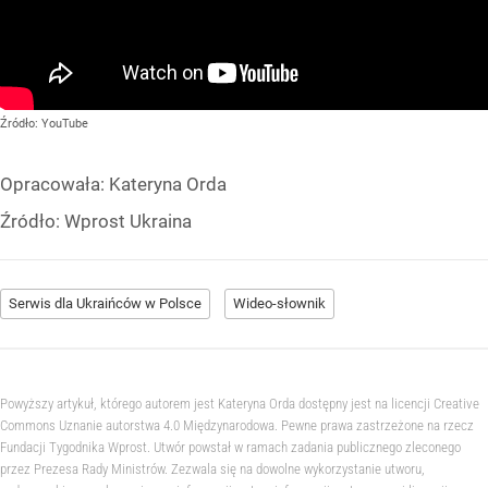
Źródło:
YouTube
Opracowała:
Kateryna Orda
Źródło:
Wprost Ukraina
Serwis dla Ukraińców w Polsce
Wideo-słownik
Powyższy artykuł, którego autorem jest Kateryna Orda dostępny jest na licencji Creative
Commons Uznanie autorstwa 4.0 Międzynarodowa. Pewne prawa zastrzeżone na rzecz
Fundacji Tygodnika Wprost. Utwór powstał w ramach zadania publicznego zleconego
przez Prezesa Rady Ministrów. Zezwala się na dowolne wykorzystanie utworu,