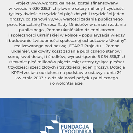
Projekt
www.wprostukraine.eu
został sfinansowany
w kwocie 4 030 235,31 zł (słownie cztery miliony trzydzieści
tysięcy dwieście trzydzieści pięć złotych i trzydzieści jeden
groszy), co stanowi 79,74% wartości zadania publicznego,
przez Kancelarię Prezesa Rady Ministrów w ramach zadania
publicznego „Pomoc ukraińskim dziennikarzom
i społeczności ukraińskiej w Polsce – popularyzacja wiedzy
i budowanie świadomości społecznej uchodźców z Ukrainy”,
realizowanego pod nazwą „ETAP 3 Projektu – Pomoc
Ukrainie”. Całkowity koszt zadania publicznego stanowi
sumę kwot dotacji i środków, wynosi łącznie 5 054 536,31 zł
(słownie: pięć milionów pięćdziesiąt cztery tysiące pięćset
trzydzieści sześć złotych i trzydzieści jeden groszy). Dotacja
KRPM została udzielona na podstawie ustawy z dnia 24
kwietnia 2003 r. o działalności pożytku publicznego
i o wolontariacie.