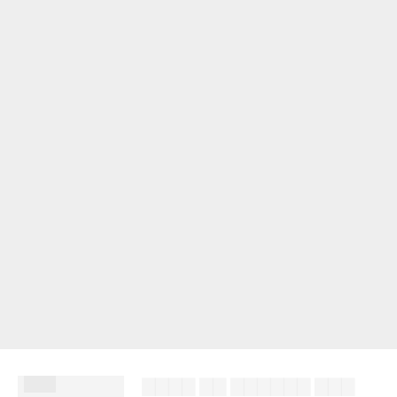
███
▇▇▇▇ ▇▇ ▇▇▇▇▇▇ ▇▇▇