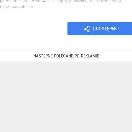
pod warunkiem zachowania ww. informacji, w tym informacji o stosowanej licencji
i o posiadaczach praw.
UDOSTĘPNIJ