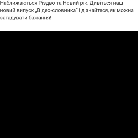
Наближаються Різдво та Новий рік. Дивіться наш
новий випуск „Відео-словника” і дізнайтеся, як можна
загадувати бажання!