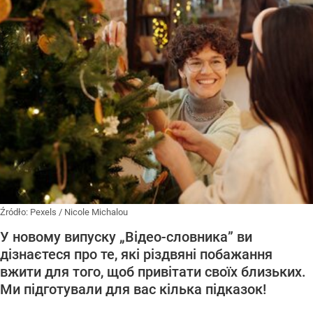
Źródło:
Pexels
/
Nicole Michalou
У новому випуску „Відео-словника” ви
дізнаєтеся про те, які різдвяні побажання
вжити для того, щоб привітати своїх близьких.
Ми підготували для вас кілька підказок!