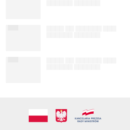
▇▇▇▇▇▇ ▇▇▇▇▇▇
██████ ███
%author_lname
███
▇▇▇▇ ▇▇ ▇▇▇▇▇▇ ▇▇▇
▇▇▇▇▇▇ ▇▇▇▇▇▇
██████ ███
%author_lname
███
▇▇▇▇ ▇▇ ▇▇▇▇▇▇ ▇▇▇
▇▇▇▇▇▇ ▇▇▇▇▇▇
██████ ███
%author_lname