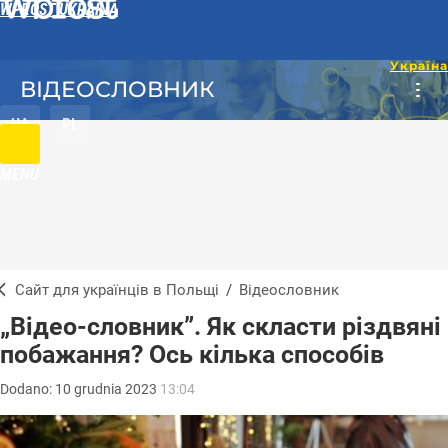
WPROST UKRAINA
ВІДЕОСЛОВНИК
UA
PL
MENU
Сайт для українців в Польщі
/
Відеословник
„Відео-словник”. Як скласти різдвяні
побажання? Ось кілька способів
Dodano:
10
grudnia
2023
13:04