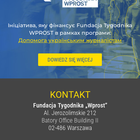
Ініціатива, яку фінансує Fundacja Tygodnika
WPROST в рамках програми:
Допомога українським журналістам
DOWIEDZ SIĘ WIĘCEJ
KONTAKT
Fundacja Tygodnika „Wprost”
Al. Jerozolimskie 212
Batory Office Building II
02-486
Warszawa