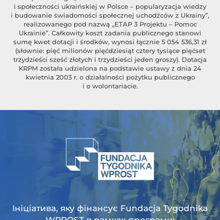
i społeczności ukraińskiej w Polsce – popularyzacja wiedzy
i budowanie świadomości społecznej uchodźców z Ukrainy”,
realizowanego pod nazwą „ETAP 3 Projektu – Pomoc
Ukrainie”. Całkowity koszt zadania publicznego stanowi
sumę kwot dotacji i środków, wynosi łącznie 5 054 536,31 zł
(słownie: pięć milionów pięćdziesiąt cztery tysiące pięćset
trzydzieści sześć złotych i trzydzieści jeden groszy). Dotacja
KRPM została udzielona na podstawie ustawy z dnia 24
kwietnia 2003 r. o działalności pożytku publicznego
i o wolontariacie.
Ініціатива, яку фінансує Fundacja Tygodnika