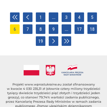
1
...
3
4
5
6
7
8
9
...
17
18
19
Projekt
www.wprostukraine.eu
został sfinansowany
w kwocie 4 030 235,31 zł (słownie cztery miliony trzydzieści
tysięcy dwieście trzydzieści pięć złotych i trzydzieści jeden
groszy), co stanowi 79,74% wartości zadania publicznego,
przez Kancelarię Prezesa Rady Ministrów w ramach zadania
publicznego „Pomoc ukraińskim dziennikarzom