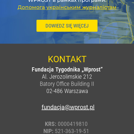
WPROST в рамках програми:
Допомога українським журналістам
DOWIEDZ SIĘ WIĘCEJ
KONTAKT
Fundacja Tygodnika „Wprost”
Al. Jerozolimskie 212
Batory Office Building II
02-486
Warszawa
fundacja@wprost.pl
KRS:
0000419810
NIP:
521-363-19-51