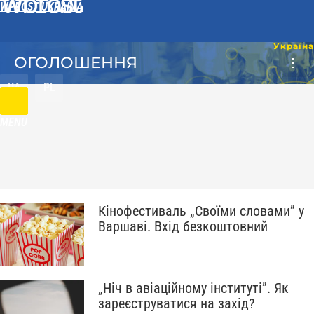
WPROST UKRAINA
ОГОЛОШЕННЯ
UA
PL
MENU
Кінофестиваль „Своїми словами” у
Варшаві. Вхід безкоштовний
„Ніч в авіаційному інституті”. Як
зареєструватися на захід?