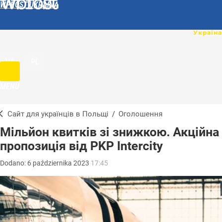
WPROST UKRAINA
UA
PL
MENU
Сайт для українців в Польщі
/
Оголошення
Мільйон квитків зі знижкою. Акційна
пропозиція від PKP Intercity
Dodano:
6
października
2023
17:45