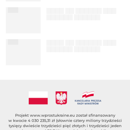
███
▇▇▇▇ ▇▇ ▇▇▇▇▇▇ ▇▇▇
▇▇▇▇▇▇ ▇▇▇▇▇▇
██████ ███
%author_lname
███
▇▇▇▇ ▇▇ ▇▇▇▇▇▇ ▇▇▇
▇▇▇▇▇▇ ▇▇▇▇▇▇
██████ ███
%author_lname
Projekt
www.wprostukraine.eu
został sfinansowany
w kwocie 4 030 235,31 zł (słownie cztery miliony trzydzieści
tysięcy dwieście trzydzieści pięć złotych i trzydzieści jeden