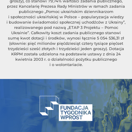
groszy), co stanowi 79,74% wartości zadania publicznego,
przez Kancelarię Prezesa Rady Ministrów w ramach zadania
publicznego „Pomoc ukraińskim dziennikarzom
i społeczności ukraińskiej w Polsce – popularyzacja wiedzy
i budowanie świadomości społecznej uchodźców z Ukrainy”,
realizowanego pod nazwą „ETAP 3 Projektu – Pomoc
Ukrainie”. Całkowity koszt zadania publicznego stanowi
sumę kwot dotacji i środków, wynosi łącznie 5 054 536,31 zł
(słownie: pięć milionów pięćdziesiąt cztery tysiące pięćset
trzydzieści sześć złotych i trzydzieści jeden groszy). Dotacja
KRPM została udzielona na podstawie ustawy z dnia 24
kwietnia 2003 r. o działalności pożytku publicznego
i o wolontariacie.