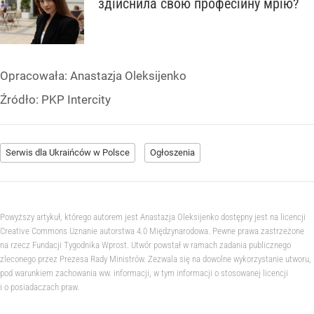
здійснила свою професійну мрію?
Opracowała:
Anastazja Oleksijenko
Źródło:
PKP Intercity
Serwis dla Ukraińców w Polsce
Ogłoszenia
Powyższy artykuł, którego autorem jest Anastazja Oleksijenko dostępny jest na licencji
Creative Commons Uznanie autorstwa 4.0 Międzynarodowa. Pewne prawa zastrzeżone
na rzecz Fundacji Tygodnika Wprost. Utwór powstał w ramach zadania publicznego
zleconego przez Prezesa Rady Ministrów. Zezwala się na dowolne wykorzystanie utworu,
pod warunkiem zachowania ww. informacji, w tym informacji o stosowanej licencji
i o posiadaczach praw.