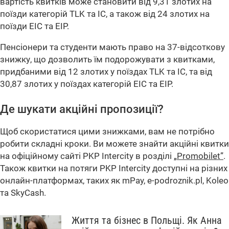
вартість квитків може становити від 9,31 злотих на
поїзди категорій TLK та IC, а також від 24 злотих на
поїзди EIC та EIP.
Пенсіонери та студенти мають право на 37-відсоткову
знижку, що дозволить їм подорожувати з квитками,
придбаними від 12 злотих у поїздах TLK та IC, та від
30,87 злотих у поїздах категорій EIC та EIP.
Де шукати акційні пропозиції?
Щоб скористатися цими знижками, вам не потрібно
робити складні кроки. Ви можете знайти акційні квитки
на офіційному сайті PKP Intercity в розділі
„Promobilet”
.
Також квитки на потяги PKP Intercity доступні на різних
онлайн-платформах, таких як mPay, e-podroznik.pl, Koleo
та SkyCash.
Життя та бізнес в Польщі. Як Анна