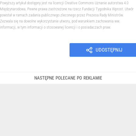
Powyższy artykuł dostępny jest na licencji Creative Commons Uznanie autorstwa 4.0
Międzynarodowa. Pewne prawa zastrzeżone na rzecz Fundacji Tygodnika Wprost. Utwór
powstał w ramach zadania publicznego zleconego przez Prezesa Rady Ministrów.
Zezwala się na dowolne wykorzystanie utworu, pod warunkiem zachowania ww.
informacji, w tym informacji o stosowanej licencji i o posiadaczach praw.
UDOSTĘPNIJ