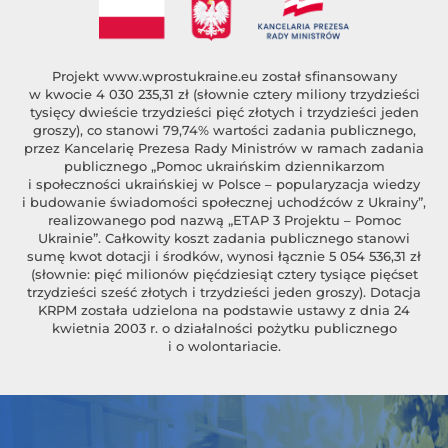
Projekt
www.wprostukraine.eu
został sfinansowany
w kwocie 4 030 235,31 zł (słownie cztery miliony trzydzieści
tysięcy dwieście trzydzieści pięć złotych i trzydzieści jeden
groszy), co stanowi 79,74% wartości zadania publicznego,
przez Kancelarię Prezesa Rady Ministrów w ramach zadania
publicznego „Pomoc ukraińskim dziennikarzom
i społeczności ukraińskiej w Polsce – popularyzacja wiedzy
i budowanie świadomości społecznej uchodźców z Ukrainy”,
realizowanego pod nazwą „ETAP 3 Projektu – Pomoc
Ukrainie”. Całkowity koszt zadania publicznego stanowi
sumę kwot dotacji i środków, wynosi łącznie 5 054 536,31 zł
(słownie: pięć milionów pięćdziesiąt cztery tysiące pięćset
trzydzieści sześć złotych i trzydzieści jeden groszy). Dotacja
KRPM została udzielona na podstawie ustawy z dnia 24
kwietnia 2003 r. o działalności pożytku publicznego
i o wolontariacie.