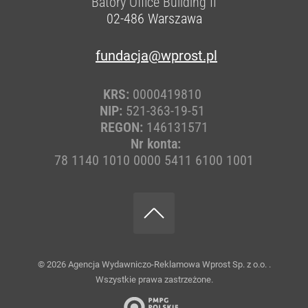
Batory Office Building II
02-486
Warszawa
fundacja@wprost.pl
KRS:
0000419810
NIP:
521-363-19-51
REGON:
146131571
Nr konta:
78 1140 1010 0000 5411 6100 1001
© 2026
Agencja Wydawniczo-Reklamowa Wprost Sp. z o.o.
.
Wszystkie prawa zastrzeżone.