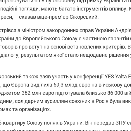
апропонувати більшу оборонну підтримку Україні та 
 подібні погляди, мають багато інструментів впливу.
ереси, – сказав віце-прем’єр Сікорський.
трівся з міністром закордонних справ України Андрі
країни до Європейського Союзу є частиною гаранті
оворів про вступ на основі встановлених критеріїв. 
діалогу, результатом якої стало нещодавнє рішення 
корський також взяв участь у конференції YES Yalta Eu
, що Європа виділила 69,3 млрд євро на військову доп
джетом 362 млн євро підготувала близько 86 000 війс
дним, солідарним зусиллям союзників Росія була вик
мах та організаціях.
б-квартиру Союзу поляків України. Він передав ЗПУ 
корський підкреслив, що поляки виявляють справжню с