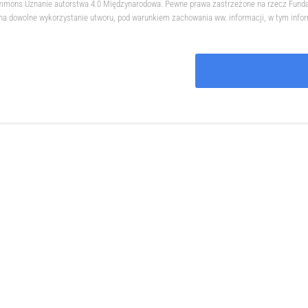
 Commons Uznanie autorstwa 4.0 Międzynarodowa. Pewne prawa zastrzeżone na rzecz Fund
na dowolne wykorzystanie utworu, pod warunkiem zachowania ww. informacji, w tym informa