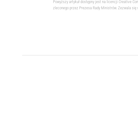
Powyższy artykuł dostępny jest na licencji Creative
zleconego przez Prezesa Rady Ministrów. Zezwala się 