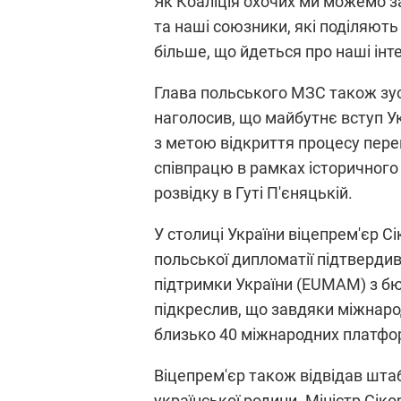
Як Коаліція охочих ми можемо з
та наші союзники, які поділяють
більше, що йдеться про наші інт
Глава польського МЗС також зус
наголосив, що майбутнє вступ У
з метою відкриття процесу перег
співпрацю в рамках історичного 
розвідку в Гуті П'єняцькій.
У столиці України віцепрем'єр Сі
польської дипломатії підтвердив
підтримки України (EUMAM) з бю
підкреслив, що завдяки міжнаро
близько 40 міжнародних платфор
Віцепрем'єр також відвідав шта
української родини. Міністр Сі