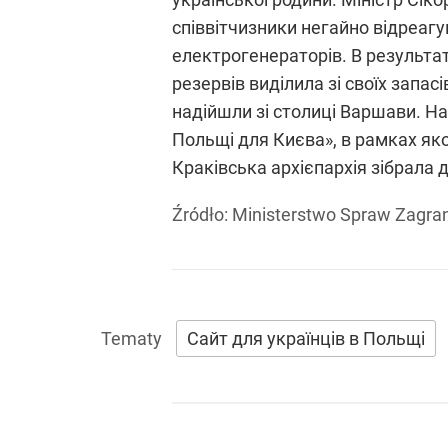
співвітчизники негайно відреагу
електрогенераторів. В результа
резервів виділила зі своїх запас
надійшли зі столиці Варшави. На
Польщі для Києва», в рамках яко
Краківська архієпархія зібрала 
Źródło:
Ministerstwo Spraw Zagra
Сайт для українців в Польщі