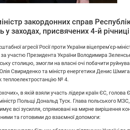
 міністр закордонних справ Республ
 у заходах, присвячених 4-й річниці
штабної агресії Росії проти України віцепрем'єр-міні
 за участю Президента України Володимира Зеленсько
ську столицю, змогли на власні очі побачити руйнува
ни Юлія Свириденко та міністр енергетики Денис Шми
ак теплоелектростанцію № 4.
ії охочих», в якій взяли участь лідери країн ЄС, голов
-міністр Польщі Дональд Туск. Глава польського МЗС, 
имує всі зусилля, спрямовані на мирне вирішення ко
иними та готовими до взаємної допомоги: