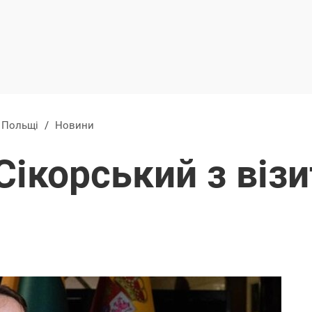
в Польщі
/
Новини
Сікорський з візи