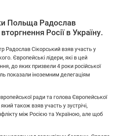
іки Польща Радослав
 вторгнення Росії в Україну.
стр Радослав Сікорський взяв участь у
го. Європейські лідери, які в цей
ння, до яких призвели 4 роки російської
галь показали іноземним делегаціям
а Європейської ради та голова Європейської
який також взяв участь у зустрічі,
нфлікту між Росією та Україною, але щоб