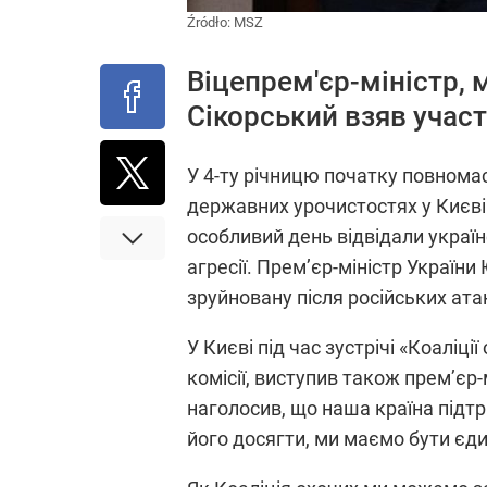
Źródło:
MSZ
Віцепрем'єр-міністр,
Сікорський взяв участь
У 4-ту річницю початку повномас
державних урочистостях у Києві
особливий день відвідали україн
агресії. Прем’єр-міністр Украї
зруйновану після російських ат
У Києві під час зустрічі «Коаліц
комісії, виступив також прем’єр
наголосив, що наша країна підтр
його досягти, ми маємо бути єд