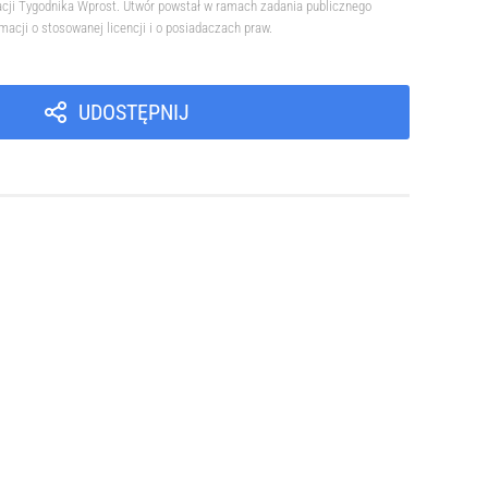
acji Tygodnika Wprost. Utwór powstał w ramach zadania publicznego
cji o stosowanej licencji i o posiadaczach praw.
UDOSTĘPNIJ