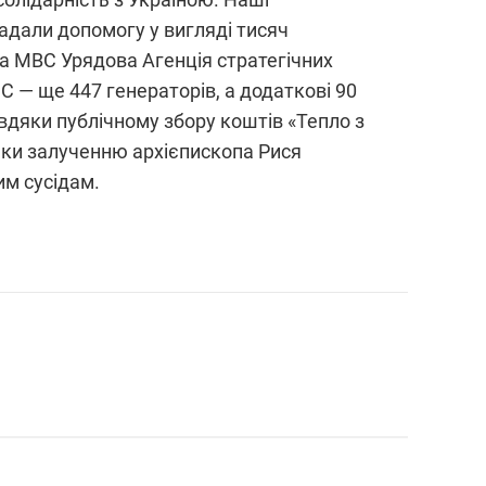
надали допомогу у вигляді тисяч
ва МВС Урядова Агенція стратегічних
 ЄС — ще 447 генераторів, а додаткові 90
авдяки публічному збору коштів «Тепло з
дяки залученню архієпископа Рися
им сусідам.