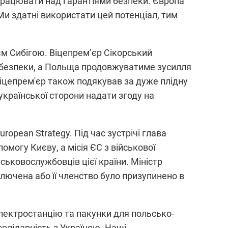
працювати над гарантіями безпеки. Європа
 Ми здатні використати цей потенціал, тим
єм Сибігою. Віцепрем’єр Сікорський
й безпеки, а Польща продовжуватиме зусилля
Віцепрем'єр також подякував за дуже плідну
української сторони надати згоду на
ropean Strategy. Під час зустрічі глава
омогу Києву, а місія ЄС з військової
ьковослужбовців цієї країни. Міністр
лючена або її членство було призупинено в
електростанцію та пакунки для польсько-
олідарність з Україною. Наші