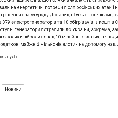
вали на енергетичні потреби після російських атак і 
ті рішення глави уряду Дональда Туска та керівницт
ів 379 електрогенераторів та 18 обігрівачів, з коштів
ступні генератори потрапили до України, зокрема, з
го поляки зібрали понад 10 мільйонів злотих, а зав
додаткові майже 6 мільйонів злотих на допомогу наш
nicznych
Новини