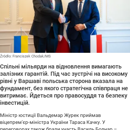
Źródło:
Franciszek Chodak/MS
Спільні мільярди на відновлення вимагають
залізних гарантій. Під час зустрічі на високому
рівні у Варшаві польська сторона вказала на
фундамент, без якого стратегічна співпраця не
витримає. Йдеться про правосуддя та безпеку
інвестицій.
Міністр юстиції Вальдемар Журек приймав
віцепрем'єр-міністра України Тараса Качку. У
переговорах також брали участь Василь Боднар –