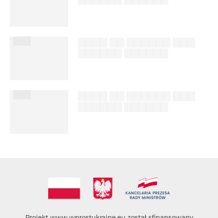
██████ ███
%author_lname
███
▇▇▇▇ ▇▇ ▇▇▇▇▇▇ ▇▇▇
▇▇▇▇▇▇ ▇▇▇▇▇▇
██████ ███
%author_lname
███
▇▇▇▇ ▇▇ ▇▇▇▇▇▇ ▇▇▇
▇▇▇▇▇▇ ▇▇▇▇▇▇
██████ ███
%author_lname
Projekt
www.wprostukraine.eu
został sfinansowany