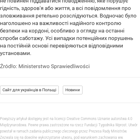
не повинен піддаватися поводженню, яке порушує
гідність, здоров'я або життя, а всі повідомлення про
зловживання ретельно розслідуються. Водночас було
наголошено на важливості надійного контролю
безпеки на кордоні, особливо з огляду на останні
спроби саботажу. Усі випадки потенційних порушень
на постійній основі перевіряються відповідними
установами.
Źródło:
Ministerstwo Sprawiedliwości
Сайт для українців в Польщі
Новини
Powyższy artykuł dostępny jest na licencji Creative Commons Uznanie autorstwa 4.0
Międzynarodowa. Pewne prawa zastrzeżone na rzecz Fundacji Tygodnika Wprost. Utwór
powstał w ramach zadania publicznego zleconego przez Prezesa Rady Ministrów.
Zezwala się na dowolne wykorzystanie utworu, pod warunkiem zachowania ww.