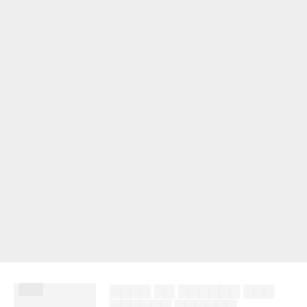
███
▇▇▇▇ ▇▇ ▇▇▇▇▇▇ ▇▇▇
▇▇▇▇▇▇ ▇▇▇▇▇▇