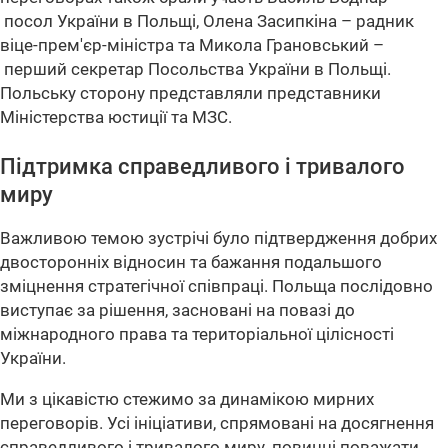
посол України в Польщі, Олена Засипкіна – радник
віце-прем'єр-міністра та Микола Грановський –
перший секретар Посольства України в Польщі.
Польську сторону представляли представники
Міністерства юстиції та МЗС.
Підтримка справедливого і тривалого
миру
Важливою темою зустрічі було підтвердження добрих
двосторонніх відносин та бажання подальшого
зміцнення стратегічної співпраці. Польща послідовно
виступає за рішення, засновані на повазі до
міжнародного права та територіальної цілісності
України.
Ми з цікавістю стежимо за динамікою мирних
переговорів. Усі ініціативи, спрямовані на досягнення
справедливого і тривалого миру, повинні поважати