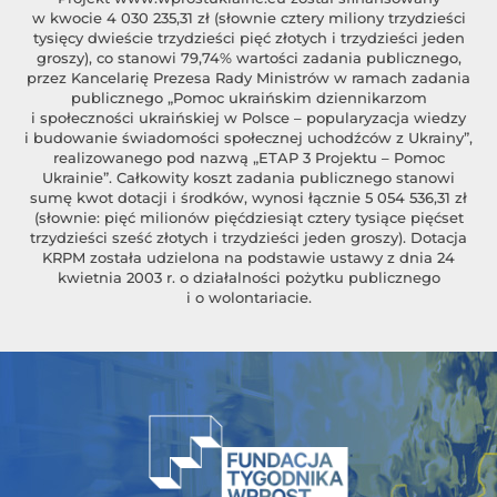
w kwocie 4 030 235,31 zł (słownie cztery miliony trzydzieści
tysięcy dwieście trzydzieści pięć złotych i trzydzieści jeden
groszy), co stanowi 79,74% wartości zadania publicznego,
przez Kancelarię Prezesa Rady Ministrów w ramach zadania
publicznego „Pomoc ukraińskim dziennikarzom
i społeczności ukraińskiej w Polsce – popularyzacja wiedzy
i budowanie świadomości społecznej uchodźców z Ukrainy”,
realizowanego pod nazwą „ETAP 3 Projektu – Pomoc
Ukrainie”. Całkowity koszt zadania publicznego stanowi
sumę kwot dotacji i środków, wynosi łącznie 5 054 536,31 zł
(słownie: pięć milionów pięćdziesiąt cztery tysiące pięćset
trzydzieści sześć złotych i trzydzieści jeden groszy). Dotacja
KRPM została udzielona na podstawie ustawy z dnia 24
kwietnia 2003 r. o działalności pożytku publicznego
i o wolontariacie.