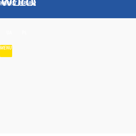
WPROST UKRAINA
Udostępnij
UA
PL
MENU