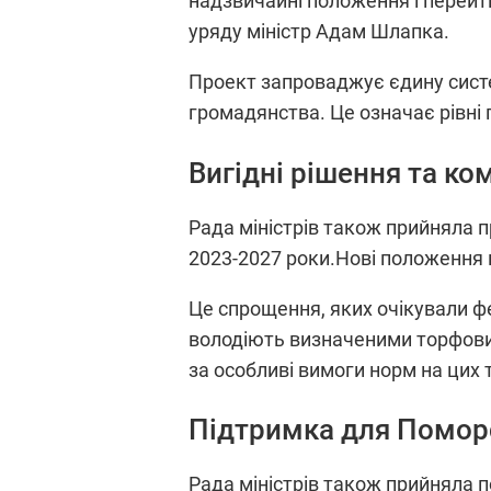
надзвичайні положення і перейти
уряду міністр Адам Шлапка.
Проект запроваджує єдину систе
громадянства. Це означає рівні 
Вигідні рішення та к
Рада міністрів також прийняла п
2023-2027 роки.Нові положення 
Це спрощення, яких очікували ф
володіють визначеними торфови
за особливі вимоги норм на цих 
Підтримка для Поморсь
Рада міністрів також прийняла 