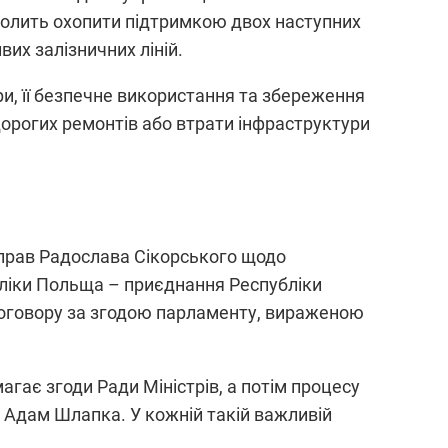
зволить охопити підтримкою двох наступних
их залізничних ліній.
и, її безпечне використання та збереження
орогих ремонтів або втрати інфраструктури
 справ Радослава Сікорського щодо
убліки Польща – приєднання Республіки
 договору за згодою парламенту, вираженою
агає згоди Ради Міністрів, а потім процесу
тр Адам Шлапка. У кожній такій важливій