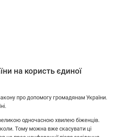
їни на користь єдиної
закону про допомогу громадянам України.
ні.
з великою одночасною хвилею біженців.
 школи. Тому можна вже скасувати ці