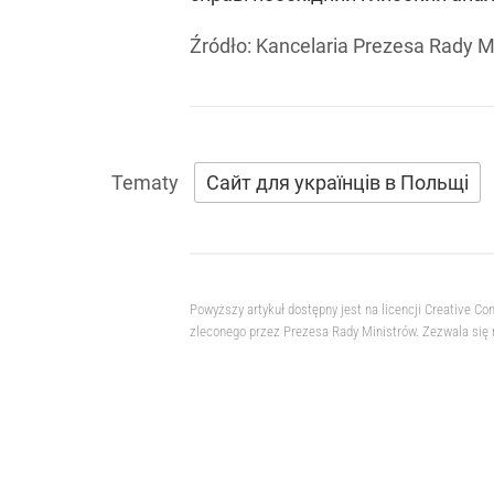
Źródło:
Kancelaria Prezesa Rady M
Сайт для українців в Польщі
Powyższy artykuł dostępny jest na licencji Creative
zleconego przez Prezesa Rady Ministrów. Zezwala się 