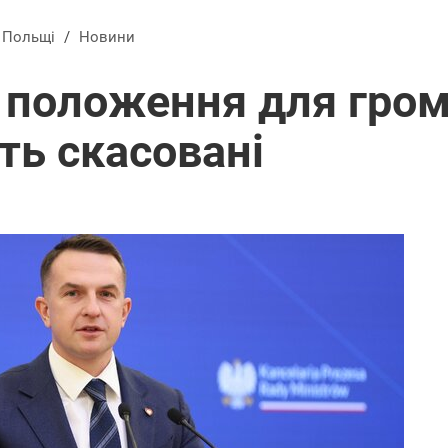
в Польщі
/
Новини
 положення для гро
ть скасовані