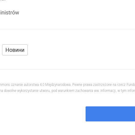
inistrów
Новини
 Commons Uznanie autorstwa 4.0 Międzynarodowa. Pewne prawa zastrzeżone na rzecz Fund
na dowolne wykorzystanie utworu, pod warunkiem zachowania ww. informacji, w tym informa