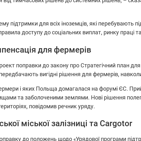
 від тимчасових рішень до системних рішень, – сказа
му підтримки для всіх іноземців, які перебувають п
правила доступу до соціальних виплат, ринку праці та
омпенсація для фермерів
роект поправки до закону про Стратегічний план для 
передбачають вигідні рішення для фермерів, навкол
ермери і яких Польща домагалася на форумі ЄС. При
щами та заболоченими землями. Нові рішення полег
територіях, повідомив речник уряду.
кої міської залізниці та Cargotor
поправку до положень щодо «Урядової програми підтр