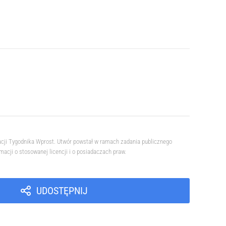
acji Tygodnika Wprost. Utwór powstał w ramach zadania publicznego
cji o stosowanej licencji i o posiadaczach praw.
UDOSTĘPNIJ