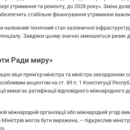
сфері утримання та ремонту, до 2028 року». Зміна до
абезпечить стабільне фінансування утримання важлив
 належний технічний стан залізничної інфраструктур
отенціалу. Завдяки цьому значно зменшиться ризик д
рти Ради миру»
ацію віце-прем'єр-міністра та міністра закордонних
 особливим акцентом на ст. 89 п. 1 Конституції Респ
ції вимагає ратифікації відповідного міжнародного
ій міжнародній організації або міжнародній угоді вим
и Міністрів могла бути виражена, – підкреслив мініс
із.