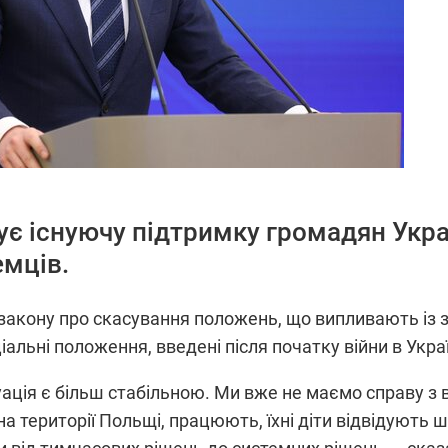
ує існуючу підтримку громадян Укра
емців.
 закону про скасування положень, що випливають із 
альні положення, введені після початку війни в Украї
уація є більш стабільною. Ми вже не маємо справу 
 на території Польщі, працюють, їхні діти відвідують