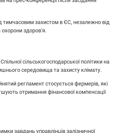
в на прес-конференції після засідання
ід тимчасовим захистом в ЄС, незалежно від
 охорони здоров'я.
Спільної сільськогосподарської політики на
ишнього середовища та захисту клімату.
йнятий регламент стосується фермерів, які
шують отримання фінансової компенсації
имки завдань управлінців залізничної