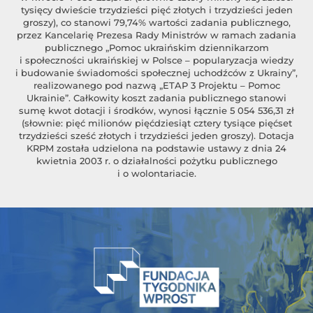
tysięcy dwieście trzydzieści pięć złotych i trzydzieści jeden
groszy), co stanowi 79,74% wartości zadania publicznego,
przez Kancelarię Prezesa Rady Ministrów w ramach zadania
publicznego „Pomoc ukraińskim dziennikarzom
i społeczności ukraińskiej w Polsce – popularyzacja wiedzy
i budowanie świadomości społecznej uchodźców z Ukrainy”,
realizowanego pod nazwą „ETAP 3 Projektu – Pomoc
Ukrainie”. Całkowity koszt zadania publicznego stanowi
sumę kwot dotacji i środków, wynosi łącznie 5 054 536,31 zł
(słownie: pięć milionów pięćdziesiąt cztery tysiące pięćset
trzydzieści sześć złotych i trzydzieści jeden groszy). Dotacja
KRPM została udzielona na podstawie ustawy z dnia 24
kwietnia 2003 r. o działalności pożytku publicznego
i o wolontariacie.