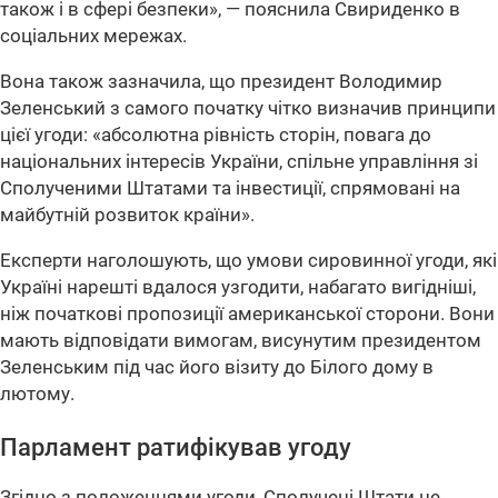
також і в сфері безпеки», — пояснила Свириденко в
соціальних мережах.
Вона також зазначила, що президент Володимир
Зеленський з самого початку чітко визначив принципи
цієї угоди: «абсолютна рівність сторін, повага до
національних інтересів України, спільне управління зі
Сполученими Штатами та інвестиції, спрямовані на
майбутній розвиток країни».
Експерти наголошують, що умови сировинної угоди, які
Україні нарешті вдалося узгодити, набагато вигідніші,
ніж початкові пропозиції американської сторони. Вони
мають відповідати вимогам, висунутим президентом
Зеленським під час його візиту до Білого дому в
лютому.
Парламент ратифікував угоду
Згідно з положеннями угоди, Сполучені Штати не