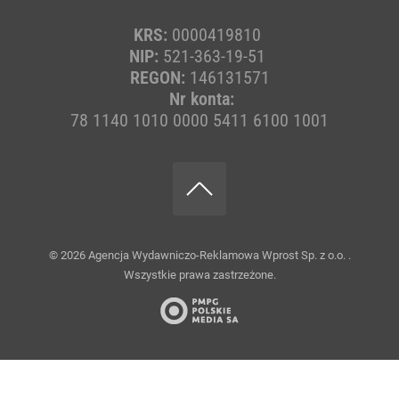
KRS:
0000419810
NIP:
521-363-19-51
REGON:
146131571
Nr konta:
78 1140 1010 0000 5411 6100 1001
© 2026
Agencja Wydawniczo-Reklamowa Wprost Sp. z o.o.
.
Wszystkie prawa zastrzeżone.