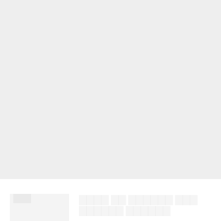
███
▇▇▇▇ ▇▇ ▇▇▇▇▇▇ ▇▇▇
▇▇▇▇▇▇ ▇▇▇▇▇▇
██████ ███