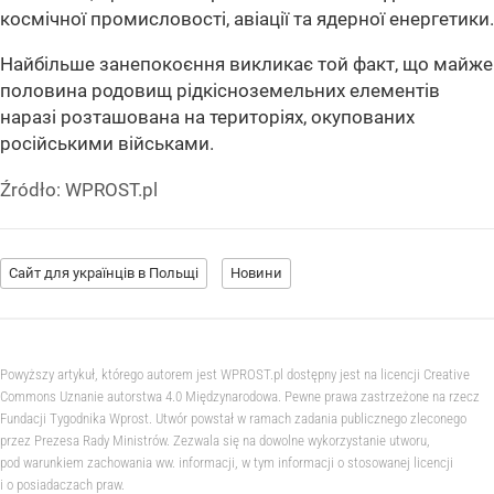
космічної промисловості, авіації та ядерної енергетики.
Найбільше занепокоєння викликає той факт, що майже
половина родовищ рідкісноземельних елементів
наразі розташована на територіях, окупованих
російськими військами.
Źródło:
WPROST.pl
Сайт для українців в Польщі
Новини
Powyższy artykuł, którego autorem jest WPROST.pl dostępny jest na licencji Creative
Commons Uznanie autorstwa 4.0 Międzynarodowa. Pewne prawa zastrzeżone na rzecz
Fundacji Tygodnika Wprost. Utwór powstał w ramach zadania publicznego zleconego
przez Prezesa Rady Ministrów. Zezwala się na dowolne wykorzystanie utworu,
pod warunkiem zachowania ww. informacji, w tym informacji o stosowanej licencji
i o posiadaczach praw.