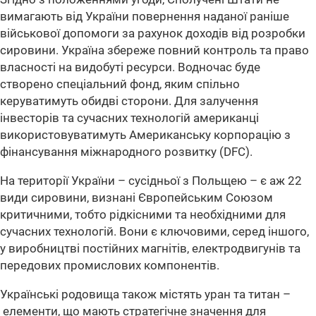
вимагають від України повернення наданої раніше
військової допомоги за рахунок доходів від розробки
сировини. Україна збереже повний контроль та право
власності на видобуті ресурси. Водночас буде
створено спеціальний фонд, яким спільно
керуватимуть обидві сторони. Для залучення
інвесторів та сучасних технологій американці
використовуватимуть Американську корпорацію з
фінансування міжнародного розвитку (DFC).
На території України – сусідньої з Польщею – є аж 22
види сировини, визнані Європейським Союзом
критичними, тобто рідкісними та необхідними для
сучасних технологій. Вони є ключовими, серед іншого,
у виробництві постійних магнітів, електродвигунів та
передових промислових компонентів.
Українські родовища також містять уран та титан –
елементи, що мають стратегічне значення для