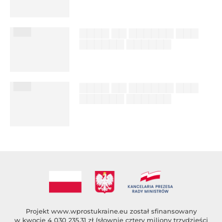
%author_lname
███
▇▇▇▇ ▇▇ ▇▇▇▇▇▇ ▇▇▇
▇▇▇▇▇▇ ▇▇▇▇▇▇
██████ ███
%author_lname
███
▇▇▇▇ ▇▇ ▇▇▇▇▇▇ ▇▇▇
▇▇▇▇▇▇ ▇▇▇▇▇▇
██████ ███
%author_lname
Projekt
www.wprostukraine.eu
został sfinansowany
w kwocie 4 030 235,31 zł (słownie cztery miliony trzydzieści