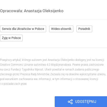
Opracowała:
Anastazja Oleksijenko
Serwis dla Ukraińców w Polsce
Wideo-słownik
Poradnik
Żyję w Polsce
Powyższy artykuł, którego autorem jest Anastazja Oleksijenko dostępny jest na licencji
Creative Commons Uznanie autorstwa 4.0 Międzynarodowa. Pewne prawa zastrzeżone
na rzecz Fundacji Tygodnika Wprost. Utwór powstał w ramach zadania publicznego
zleconego przez Prezesa Rady Ministrów. Zezwala się na dowolne wykorzystanie utworu,
pod warunkiem zachowania ww. informacji, w tym informacji o stosowanej licencji
i o posiadaczach praw.
UDOSTĘPNIJ