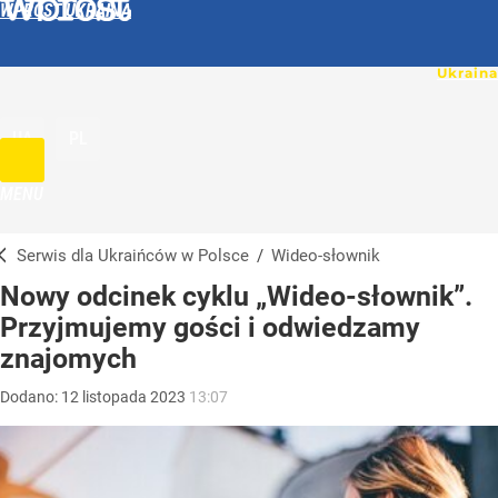
WPROST UKRAINA
UA
PL
MENU
Serwis dla Ukraińców w Polsce
/
Wideo-słownik
Nowy odcinek cyklu „Wideo-słownik”.
Przyjmujemy gości i odwiedzamy
znajomych
Dodano:
12
listopada
2023
13:07