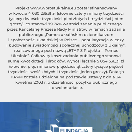
Projekt
www.wprostukraine.eu
został sfinansowany
w kwocie 4 030 235,31 zł (słownie cztery miliony trzydzieści
tysięcy dwieście trzydzieści pięć złotych i trzydzieści jeden
groszy), co stanowi 79,74% wartości zadania publicznego,
przez Kancelarię Prezesa Rady Ministrów w ramach zadania
publicznego „Pomoc ukraińskim dziennikarzom
i społeczności ukraińskiej w Polsce – popularyzacja wiedzy
i budowanie świadomości społecznej uchodźców z Ukrainy”,
realizowanego pod nazwą „ETAP 3 Projektu – Pomoc
Ukrainie”. Całkowity koszt zadania publicznego stanowi
sumę kwot dotacji i środków, wynosi łącznie 5 054 536,31 zł
(słownie: pięć milionów pięćdziesiąt cztery tysiące pięćset
trzydzieści sześć złotych i trzydzieści jeden groszy). Dotacja
KRPM została udzielona na podstawie ustawy z dnia 24
kwietnia 2003 r. o działalności pożytku publicznego
i o wolontariacie.