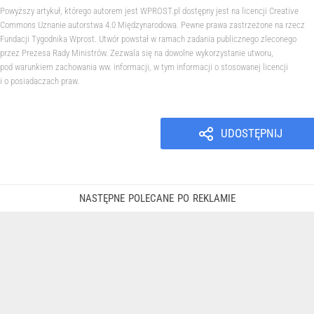
Powyższy artykuł, którego autorem jest WPROST.pl dostępny jest na licencji Creative
Commons Uznanie autorstwa 4.0 Międzynarodowa. Pewne prawa zastrzeżone na rzecz
Fundacji Tygodnika Wprost. Utwór powstał w ramach zadania publicznego zleconego
przez Prezesa Rady Ministrów. Zezwala się na dowolne wykorzystanie utworu,
pod warunkiem zachowania ww. informacji, w tym informacji o stosowanej licencji
i o posiadaczach praw.
UDOSTĘPNIJ