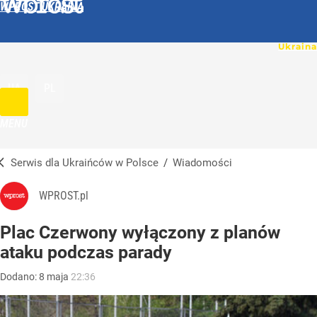
WPROST UKRAINA
UA
PL
MENU
Serwis dla Ukraińców w Polsce
/
Wiadomości
WPROST.pl
Plac Czerwony wyłączony z planów
ataku podczas parady
Dodano:
8
maja
22:36