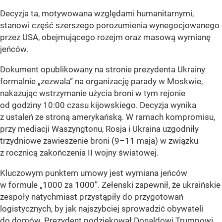
Decyzja ta, motywowana względami humanitarnymi,
stanowi część szerszego porozumienia wynegocjowanego
przez USA, obejmującego rozejm oraz masową wymianę
jeńców.
Dokument opublikowany na stronie prezydenta Ukrainy
formalnie „zezwala” na organizację parady w Moskwie,
nakazując wstrzymanie użycia broni w tym rejonie
od godziny 10:00 czasu kijowskiego. Decyzja wynika
z ustaleń ze stroną amerykańską. W ramach kompromisu,
przy mediacji Waszyngtonu, Rosja i Ukraina uzgodniły
trzydniowe zawieszenie broni (9–11 maja) w związku
z rocznicą zakończenia II wojny światowej.
Kluczowym punktem umowy jest wymiana jeńców
w formule „1000 za 1000”. Zełenski zapewnił, że ukraińskie
zespoły natychmiast przystąpiły do przygotowań
logistycznych, by jak najszybciej sprowadzić obywateli
do domów. Prezydent podziękował Donaldowi Trumpowi