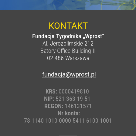
KONTAKT
Fundacja Tygodnika „Wprost”
Al. Jerozolimskie 212
Batory Office Building II
02-486
Warszawa
fundacja@wprost.pl
KRS:
0000419810
NIP:
521-363-19-51
REGON:
146131571
Nr konta:
78 1140 1010 0000 5411 6100 1001