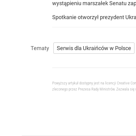
wystąpieniu marszałek Senatu zapo
Spotkanie otworzył prezydent Ukra
Serwis dla Ukraińców w Polsce
Powyższy artykuł dostępny jest na licencji Creative
zleconego przez Prezesa Rady Ministrów. Zezwala się 