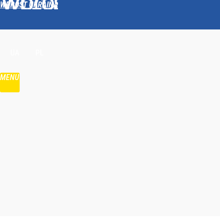
WPROST UKRAINA
Udostępnij
UA
PL
MENU