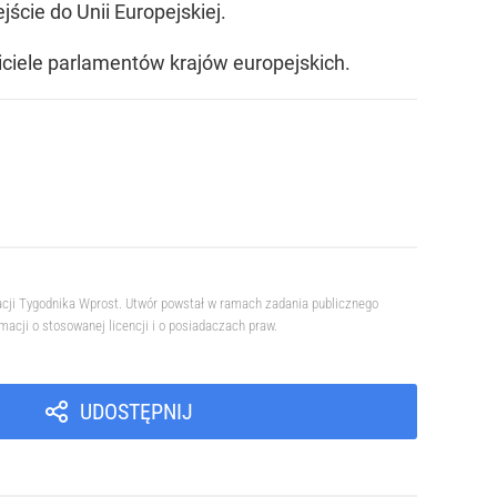
ście do Unii Europejskiej.
iciele parlamentów krajów europejskich.
acji Tygodnika Wprost. Utwór powstał w ramach zadania publicznego
cji o stosowanej licencji i o posiadaczach praw.
UDOSTĘPNIJ