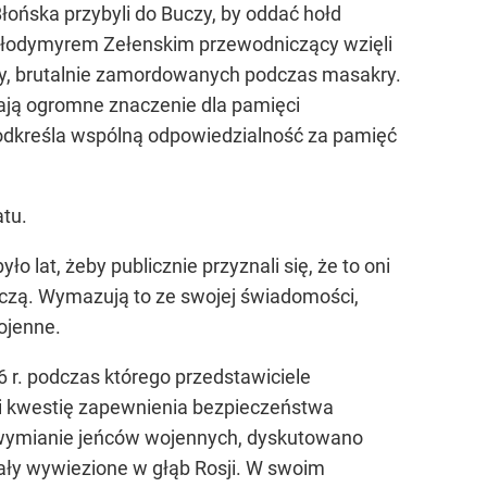
ńska przybyli do Buczy, by oddać hołd
Wołodymyrem Zełenskim przewodniczący wzięli
zy, brutalnie zamordowanych podczas masakry.
mają ogromne znaczenie dla pamięci
podkreśla wspólną odpowiedzialność za pamięć
tu.
yło lat, żeby publicznie przyznali się, że to oni
 Buczą. Wymazują to ze swojej świadomości,
ojenne.
r. podczas którego przedstawiciele
mi kwestię zapewnienia bezpieczeństwa
 wymianie jeńców wojennych, dyskutowano
tały wywiezione w głąb Rosji. W swoim