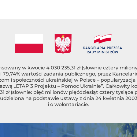
nsowany w kwocie 4 030 235,31 zł (słownie cztery miliony 
nowi 79,74% wartości zadania publicznego, przez Kancel
m i społeczności ukraińskiej w Polsce – popularyzacj
azwą „ETAP 3 Projektu – Pomoc Ukrainie”. Całkowity k
1 zł (słownie: pięć milionów pięćdziesiąt cztery tysiące p
udzielona na podstawie ustawy z dnia 24 kwietnia 2003 
i o wolontariacie.