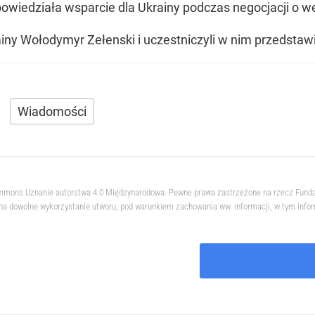
wiedziała wsparcie dla Ukrainy podczas negocjacji o wej
iny Wołodymyr Zełenski i uczestniczyli w nim przedstaw
Wiadomości
 Commons Uznanie autorstwa 4.0 Międzynarodowa. Pewne prawa zastrzeżone na rzecz Fund
na dowolne wykorzystanie utworu, pod warunkiem zachowania ww. informacji, w tym informa