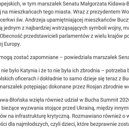
ejskich, w tym marszałek Senatu Małgorzata Kidawa-Bło
nej na mieszkańcach tego miasta. Wraz z prezydentem 
w cerkwi św. Andrzeja upamiętniającej mieszkańców Buc
ją jednym z najbardziej wstrząsających symboli wojny, 
. Obecność przedstawicieli parlamentów z wielu krajów 
ej Europy.
ie mogą zostać zapomniane – powiedziała marszałek Sena
 nie było Katynia i że to nie była ich zbrodnia – potrzeba b
polskich oficerach i dokładnie to samo dzieje się teraz z
ła marszałek potępiając dokonane przez Rosjan zbrodnie w
wa-Błońska wzięła również udział w Bucha Summit 2026 
 bieżące wyzwania stojące przed Ukrainą, między inny
ów na infrastrukturę krytyczną. Rozmawiano również o
ści dla najmłodszych, czyli dzieci, które bezprawnie zos