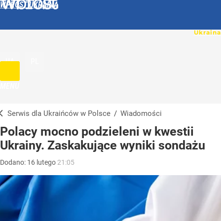
WPROST UKRAINA
UA
PL
MENU
Serwis dla Ukraińców w Polsce
/
Wiadomości
Polacy mocno podzieleni w kwestii
Ukrainy. Zaskakujące wyniki sondażu
Dodano:
16
lutego
21:05