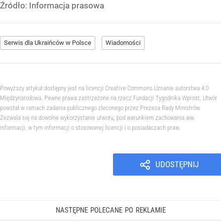
Źródło:
Informacja prasowa
Serwis dla Ukraińców w Polsce
Wiadomości
Powyższy artykuł dostępny jest na licencji Creative Commons Uznanie autorstwa 4.0
Międzynarodowa. Pewne prawa zastrzeżone na rzecz Fundacji Tygodnika Wprost. Utwór
powstał w ramach zadania publicznego zleconego przez Prezesa Rady Ministrów.
Zezwala się na dowolne wykorzystanie utworu, pod warunkiem zachowania ww.
informacji, w tym informacji o stosowanej licencji i o posiadaczach praw.
UDOSTĘPNIJ