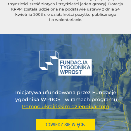
trzydzieści sześć złotych i trzydzieści jeden groszy). Dotacja
KRPM została udzielona na podstawie ustawy z dnia 24
kwietnia 2003 r. o działalności pożytku publicznego
i o wolontariacie.
Inicjatywa ufundowana przez Fundację
Tygodnika WPROST w ramach programu:
Pomoc ukraińskim dziennikarzom
DOWIEDZ SIĘ WIĘCEJ