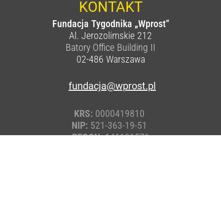
KONTAKT
Fundacja Tygodnika „Wprost”
Al. Jerozolimskie 212
Batory Office Building II
02-486
Warszawa
fundacja@wprost.pl
KRS:
0000419810
NIP:
521-363-19-51
REGON:
146131571
Nr konta:
78 1140 1010 0000 5411 6100 1001