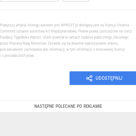
Powyższy artykuł, którego autorem jest WPROST.pl dostępny jest na licencji Creative
Commons Uznanie autorstwa 4.0 Międzynarodowa. Pewne prawa zastrzeżone na rzecz
Fundacji Tygodnika Wprost. Utwór powstał w ramach zadania publicznego zleconego
przez Prezesa Rady Ministrów. Zezwala się na dowolne wykorzystanie utworu,
pod warunkiem zachowania ww. informacji, w tym informacji o stosowanej licencji
i o posiadaczach praw.
UDOSTĘPNIJ