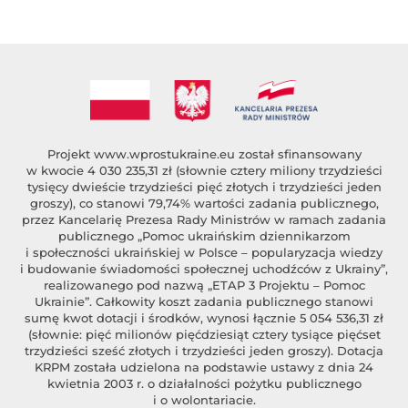
Projekt
www.wprostukraine.eu
został sfinansowany
w kwocie 4 030 235,31 zł (słownie cztery miliony trzydzieści
tysięcy dwieście trzydzieści pięć złotych i trzydzieści jeden
groszy), co stanowi 79,74% wartości zadania publicznego,
przez Kancelarię Prezesa Rady Ministrów w ramach zadania
publicznego „Pomoc ukraińskim dziennikarzom
i społeczności ukraińskiej w Polsce – popularyzacja wiedzy
i budowanie świadomości społecznej uchodźców z Ukrainy”,
realizowanego pod nazwą „ETAP 3 Projektu – Pomoc
Ukrainie”. Całkowity koszt zadania publicznego stanowi
sumę kwot dotacji i środków, wynosi łącznie 5 054 536,31 zł
(słownie: pięć milionów pięćdziesiąt cztery tysiące pięćset
trzydzieści sześć złotych i trzydzieści jeden groszy). Dotacja
KRPM została udzielona na podstawie ustawy z dnia 24
kwietnia 2003 r. o działalności pożytku publicznego
i o wolontariacie.