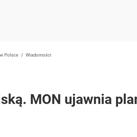
 w Polsce
/
Wiadomości
lską. MON ujawnia pla