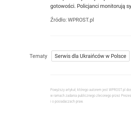
gotowości. Policjanci monitorują 
Źródło:
WPROST.pl
Serwis dla Ukraińców w Polsce
Powyższy artykuł, którego autorem jest WPROST.pl do
w ramach zadania publicznego zleconego przez Prezesa
i o posiadaczach praw.