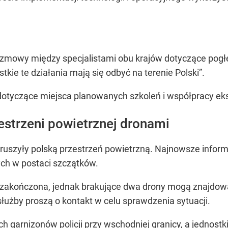
zmowy między specjalistami obu krajów dotyczące pog
ie te działania mają się odbyć na terenie Polski”.
otyczące miejsca planowanych szkoleń i współpracy ek
estrzeni powietrznej dronami
ruszyły polską przestrzeń powietrzną. Najnowsze inform
ych w postaci szczątków.
 zakończona, jednak brakujące dwa drony mogą znajdow
łużby proszą o kontakt w celu sprawdzenia sytuacji.
ch garnizonów policji przy wschodniej granicy, a jednostk