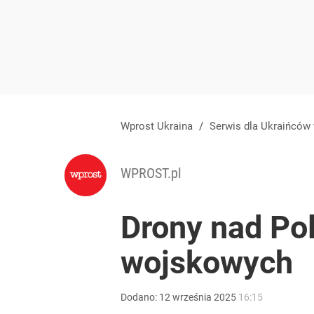
Wprost Ukraina
/
Serwis dla Ukraińców
WPROST.pl
Drony nad Po
wojskowych
Dodano:
12
września
2025
16:15