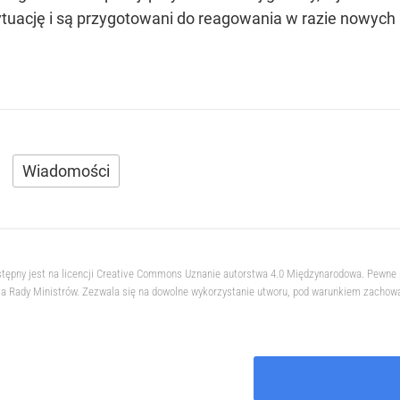
sytuację i są przygotowani do reagowania w razie nowych
Wiadomości
stępny jest na licencji Creative Commons Uznanie autorstwa 4.0 Międzynarodowa. Pewne 
 Rady Ministrów. Zezwala się na dowolne wykorzystanie utworu, pod warunkiem zachowani