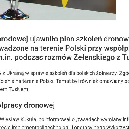
rodowej ujawniło plan szkoleń dronow
wadzone na terenie Polski przy współp
m.in. podczas rozmów Zełenskiego z T
 Ukrainą w sprawie szkoleń dla polskich żołnierzy. Zgo
kolenia na terenie Polski. Temat był również omawiany
dem Tuskiem.
łpracy dronowej
 Wiesław Kukuła, poinformował o „zasadach wymiany inf
resie implementacji technologii i operacyjnego wykorz