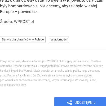
teraz Ukraińcy. Gdy ostatnio byłem w Kijowie, to cały czas
były bombardowania. Nie chcemy, aby tak było w całej
Europie – powiedział.
Źródło:
WPROST.pl
Serwis dla Ukraińców w Polsce
Wiadomości
Powyższy artykuł, którego autorem jest WPROST.pl dostępny jest na licencji Creative
Commons Uznanie autorstwa 4.0 Międzynarodowa. Pewne prawa zastrzeżone na rzecz
Fundacji Tygodnika Wprost. Utwór powstał w ramach zadania publicznego zleconego
przez Prezesa Rady Ministrów. Zezwala się na dowolne wykorzystanie utworu,
pod warunkiem zachowania ww. informacji, w tym informacji o stosowanej licencji
i o posiadaczach praw.
UDOSTĘPNIJ