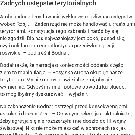
Żadnych ustępstw terytorialnych
Ambasador zdecydowanie wykluczył możliwość ustępstw
wobec Rosji. – Żaden rząd nie może handlować ukraińskimi
terytoriami. Konstytucja tego zabrania i naród by się
nie zgodził. Dla nas najważniejszy jest pokój ponad siłą,
czyli solidarność euroatlantycka przeciwko agresji
rosyjskiej – podkreślił Bodnar.
Dodał także, że narracja o konieczności oddania części
ziem to manipulacja: – Rosyjska strona okupuje nasze
terytorium. My nie mamy prawie ich ziemi, aby się
wymieniać. Gdybyśmy mieli połowę obwodu kurskiego,
to moglibyśmy dyskutować – wyjaśnił.
Na zakończenie Bodnar ostrzegł przed konsekwencjami
eskalacji działań Rosji. – Głównym celem jest aktualnie to,
żeby agresja się nie rozszerzyła i nie doszło do III wojny
światowej. Nikt nie może mieszkać w schronach tak jak