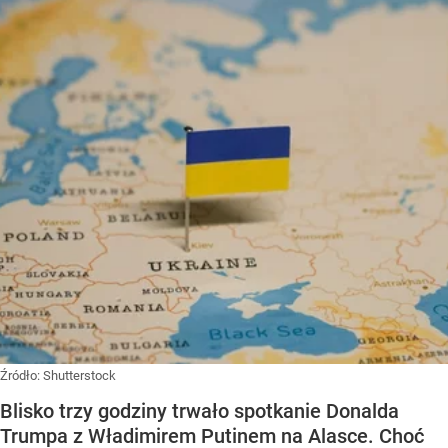
Źródło:
Shutterstock
Blisko trzy godziny trwało spotkanie Donalda
Trumpa z Władimirem Putinem na Alasce. Choć