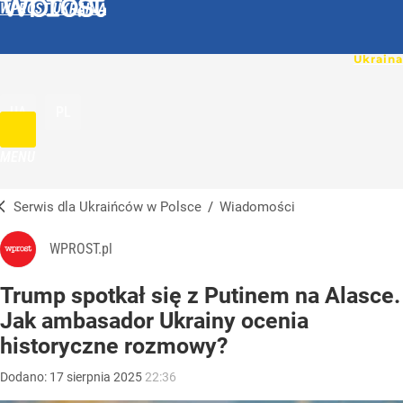
WPROST UKRAINA
UA
PL
MENU
Serwis dla Ukraińców w Polsce
/
Wiadomości
WPROST.pl
Trump spotkał się z Putinem na Alasce.
Jak ambasador Ukrainy ocenia
historyczne rozmowy?
Dodano:
17
sierpnia
2025
22:36