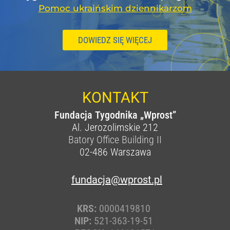
Pomoc ukraińskim dziennikarzom
DOWIEDZ SIĘ WIĘCEJ
KONTAKT
Fundacja Tygodnika „Wprost”
Al. Jerozolimskie 212
Batory Office Building II
02-486
Warszawa
fundacja@wprost.pl
KRS:
0000419810
NIP:
521-363-19-51