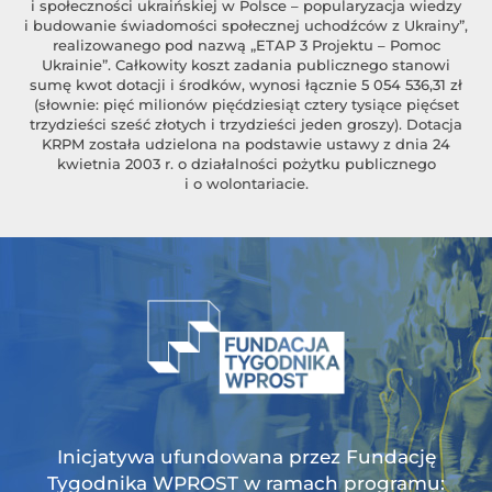
i społeczności ukraińskiej w Polsce – popularyzacja wiedzy
i budowanie świadomości społecznej uchodźców z Ukrainy”,
realizowanego pod nazwą „ETAP 3 Projektu – Pomoc
Ukrainie”. Całkowity koszt zadania publicznego stanowi
sumę kwot dotacji i środków, wynosi łącznie 5 054 536,31 zł
(słownie: pięć milionów pięćdziesiąt cztery tysiące pięćset
trzydzieści sześć złotych i trzydzieści jeden groszy). Dotacja
KRPM została udzielona na podstawie ustawy z dnia 24
kwietnia 2003 r. o działalności pożytku publicznego
i o wolontariacie.
Inicjatywa ufundowana przez Fundację
Tygodnika WPROST w ramach programu: