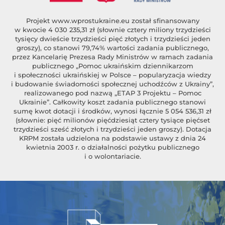
Projekt
www.wprostukraine.eu
został sfinansowany
w kwocie 4 030 235,31 zł (słownie cztery miliony trzydzieści
tysięcy dwieście trzydzieści pięć złotych i trzydzieści jeden
groszy), co stanowi 79,74% wartości zadania publicznego,
przez Kancelarię Prezesa Rady Ministrów w ramach zadania
publicznego „Pomoc ukraińskim dziennikarzom
i społeczności ukraińskiej w Polsce – popularyzacja wiedzy
i budowanie świadomości społecznej uchodźców z Ukrainy”,
realizowanego pod nazwą „ETAP 3 Projektu – Pomoc
Ukrainie”. Całkowity koszt zadania publicznego stanowi
sumę kwot dotacji i środków, wynosi łącznie 5 054 536,31 zł
(słownie: pięć milionów pięćdziesiąt cztery tysiące pięćset
trzydzieści sześć złotych i trzydzieści jeden groszy). Dotacja
KRPM została udzielona na podstawie ustawy z dnia 24
kwietnia 2003 r. o działalności pożytku publicznego
i o wolontariacie.