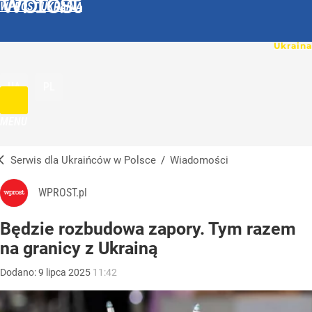
WPROST UKRAINA
UA
PL
MENU
Serwis dla Ukraińców w Polsce
/
Wiadomości
WPROST.pl
Będzie rozbudowa zapory. Tym razem
na granicy z Ukrainą
Dodano:
9
lipca
2025
11:42