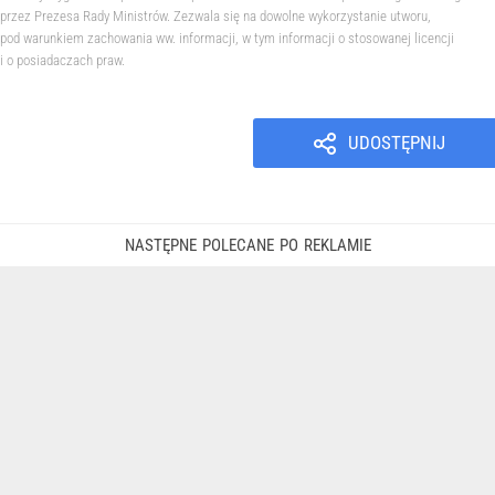
przez Prezesa Rady Ministrów. Zezwala się na dowolne wykorzystanie utworu,
pod warunkiem zachowania ww. informacji, w tym informacji o stosowanej licencji
i o posiadaczach praw.
UDOSTĘPNIJ