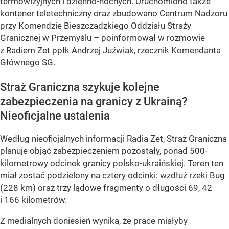
termowizyjnych i dzienno-nocnych. Uruchomiono także
kontener teletechniczny oraz zbudowano Centrum Nadzoru
przy Komendzie Bieszczadzkiego Oddziału Straży
Granicznej w Przemyślu – poinformował w rozmowie
z Radiem Zet ppłk Andrzej Juźwiak, rzecznik Komendanta
Głównego SG.
Straż Graniczna szykuje kolejne
zabezpieczenia na granicy z Ukrainą?
Nieoficjalne ustalenia
Według nieoficjalnych informacji Radia Zet, Straż Graniczna
planuje objąć zabezpieczeniem pozostały, ponad 500-
kilometrowy odcinek granicy polsko-ukraińskiej. Teren ten
miał zostać podzielony na cztery odcinki: wzdłuż rzeki Bug
(228 km) oraz trzy lądowe fragmenty o długości 69, 42
i 166 kilometrów.
Z medialnych doniesień wynika, że prace miałyby