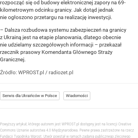
rozpocząć się od budowy elektronicznej zapory na 69-
kilometrowym odcinku granicy. Jak dotąd jednak
nie ogłoszono przetargu na realizację inwestycji.
– Dalsza rozbudowa systemu zabezpieczeń na granicy
z Ukrainą jest na etapie planowania, dlatego obecnie
nie udzielamy szczegółowych informacji – przekazał
rzecznik prasowy Komendanta Głównego Straży
Granicznej.
Źródło:
WPROST.pl
/
radiozet.pl
Serwis dla Ukraińców w Polsce
Wiadomości
Powyższy artykuł, którego autorem jest WPROST.pl dostępny jest na licencji Creative
Commons Uznanie autorstwa 4.0 Międzynarodowa. Pewne prawa zastrzeżone na rzecz
Fundacji Tygodnika Wprost. Utwór powstał w ramach zadania publicznego zleconego