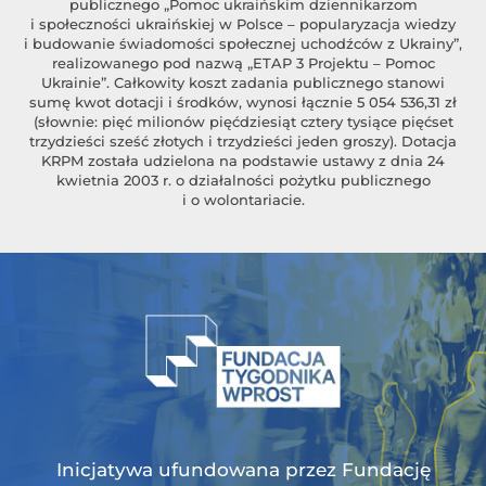
publicznego „Pomoc ukraińskim dziennikarzom
i społeczności ukraińskiej w Polsce – popularyzacja wiedzy
i budowanie świadomości społecznej uchodźców z Ukrainy”,
realizowanego pod nazwą „ETAP 3 Projektu – Pomoc
Ukrainie”. Całkowity koszt zadania publicznego stanowi
sumę kwot dotacji i środków, wynosi łącznie 5 054 536,31 zł
(słownie: pięć milionów pięćdziesiąt cztery tysiące pięćset
trzydzieści sześć złotych i trzydzieści jeden groszy). Dotacja
KRPM została udzielona na podstawie ustawy z dnia 24
kwietnia 2003 r. o działalności pożytku publicznego
i o wolontariacie.
Inicjatywa ufundowana przez Fundację