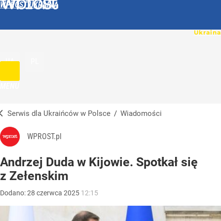
WPROST UKRAINA
UA
PL
MENU
Serwis dla Ukraińców w Polsce
/
Wiadomości
WPROST.pl
Andrzej Duda w Kijowie. Spotkał się
z Zełenskim
Dodano:
28
czerwca
2025
12:15