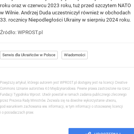
roku oraz w czerwcu 2023 roku, tuż przed szczytem NATO
w Wilnie. Andrzej Duda uczestniczył również w obchodach
33. rocznicy Niepodległości Ukrainy w sierpniu 2024 roku.
Źródło:
WPROST.pl
Serwis dla Ukraińców w Polsce
Wiadomości
Powyższy artykuł, którego autorem jest WPROST.pl dostępny jest na licencji Creative
Commons Uznanie autorstwa 4.0 Międzynarodowa. Pewne prawa zastrzeżone na rzecz
Fundacji Tygodnika Wprost. Utwór powstał w ramach zadania publicznego zleconego
przez Prezesa Rady Ministrów. Zezwala się na dowolne wykorzystanie utworu,
pod warunkiem zachowania ww. informacji, w tym informacji o stosowanej licencji
i o posiadaczach praw.