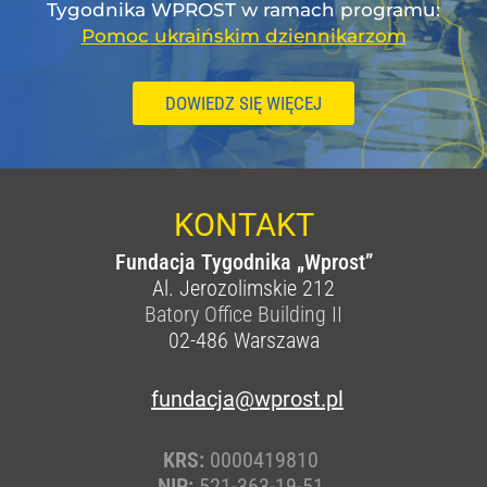
Tygodnika WPROST w ramach programu:
Pomoc ukraińskim dziennikarzom
DOWIEDZ SIĘ WIĘCEJ
KONTAKT
Fundacja Tygodnika „Wprost”
Al. Jerozolimskie 212
Batory Office Building II
02-486
Warszawa
fundacja@wprost.pl
KRS:
0000419810
NIP:
521-363-19-51