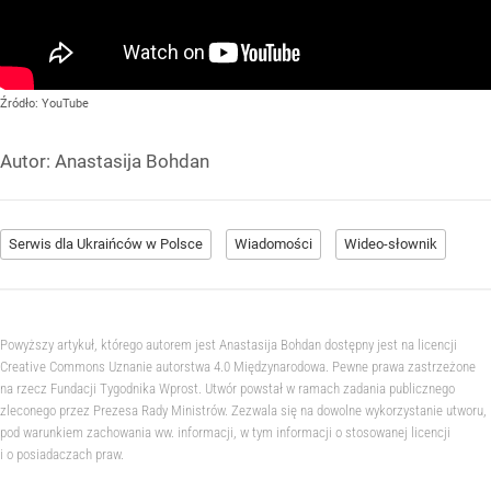
Źródło:
YouTube
Autor:
Anastasija Bohdan
Serwis dla Ukraińców w Polsce
Wiadomości
Wideo-słownik
Powyższy artykuł, którego autorem jest Anastasija Bohdan dostępny jest na licencji
Creative Commons Uznanie autorstwa 4.0 Międzynarodowa. Pewne prawa zastrzeżone
na rzecz Fundacji Tygodnika Wprost. Utwór powstał w ramach zadania publicznego
zleconego przez Prezesa Rady Ministrów. Zezwala się na dowolne wykorzystanie utworu,
pod warunkiem zachowania ww. informacji, w tym informacji o stosowanej licencji
i o posiadaczach praw.