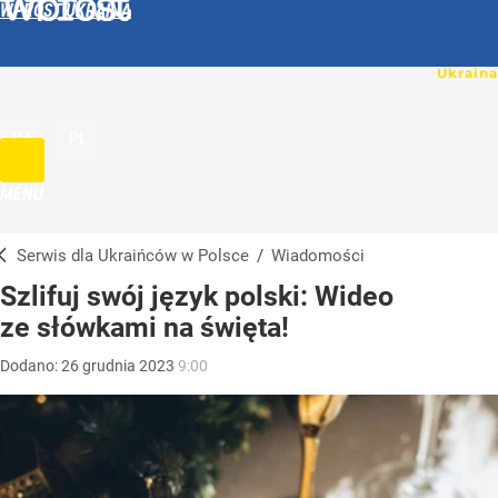
WPROST UKRAINA
UA
PL
MENU
Serwis dla Ukraińców w Polsce
/
Wiadomości
Szlifuj swój język polski: Wideo
ze słówkami na święta!
Dodano:
26
grudnia
2023
9:00