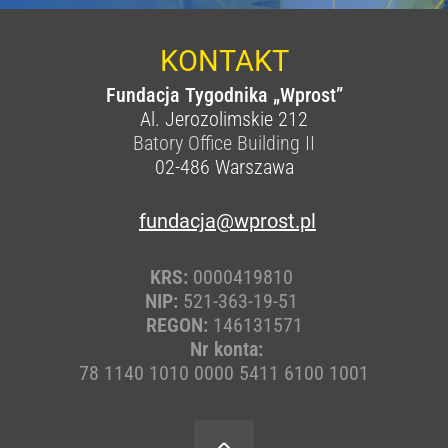
KONTAKT
Fundacja Tygodnika „Wprost”
Al. Jerozolimskie 212
Batory Office Building II
02-486
Warszawa
fundacja@wprost.pl
KRS:
0000419810
NIP:
521-363-19-51
REGON:
146131571
Nr konta:
78 1140 1010 0000 5411 6100 1001