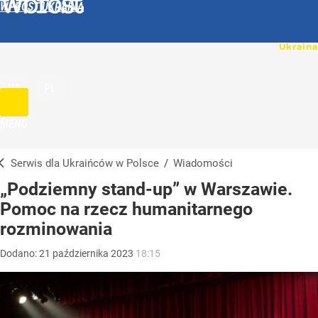
WPROST UKRAINA
UA
PL
MENU
Serwis dla Ukraińców w Polsce
/
Wiadomości
„Podziemny stand-up” w Warszawie.
Pomoc na rzecz humanitarnego
rozminowania
Dodano:
21
października
2023
18:15