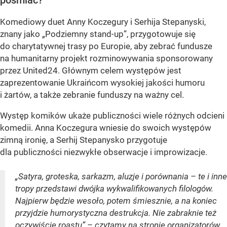
pośmiać?
Komediowy duet Anny Koczegury i Serhija Stepanyski,
znany jako „Podziemny stand-up”, przygotowuje się
do charytatywnej trasy po Europie, aby zebrać fundusze
na humanitarny projekt rozminowywania sponsorowany
przez United24. Głównym celem występów jest
zaprezentowanie Ukraińcom wysokiej jakości humoru
i żartów, a także zebranie funduszy na ważny cel.
Występ komików ukaże publiczności wiele różnych odcieni
komedii. Anna Koczegura wniesie do swoich występów
zimną ironię, a Serhij Stepanysko przygotuje
dla publiczności niezwykłe obserwacje i improwizacje.
„Satyra, groteska, sarkazm, aluzje i porównania – te i inne
tropy przedstawi dwójka wykwalifikowanych filologów.
Najpierw będzie wesoło, potem śmiesznie, a na koniec
przyjdzie humorystyczna destrukcja. Nie zabraknie też
oczywiście roastu” – czytamy na stronie organizatorów.