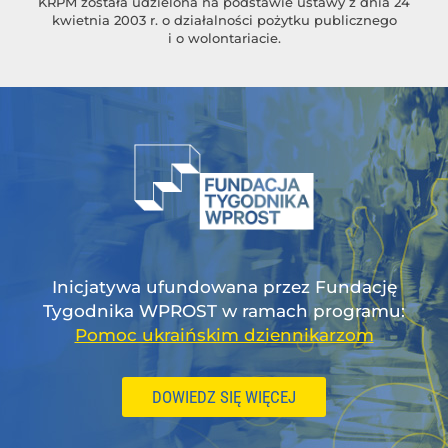
KRPM została udzielona na podstawie ustawy z dnia 24
kwietnia 2003 r. o działalności pożytku publicznego
i o wolontariacie.
Inicjatywa ufundowana przez Fundację
Tygodnika WPROST w ramach programu:
Pomoc ukraińskim dziennikarzom
DOWIEDZ SIĘ WIĘCEJ