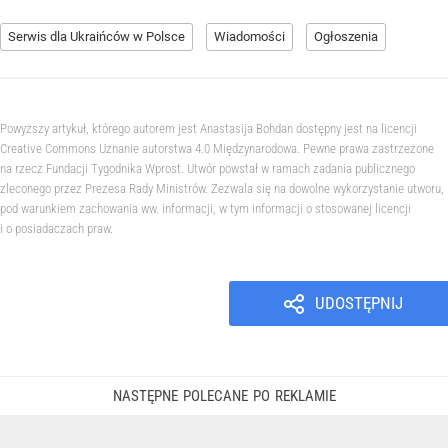
Serwis dla Ukraińców w Polsce
Wiadomości
Ogłoszenia
Powyższy artykuł, którego autorem jest Anastasija Bohdan dostępny jest na licencji
Creative Commons Uznanie autorstwa 4.0 Międzynarodowa. Pewne prawa zastrzeżone
na rzecz Fundacji Tygodnika Wprost. Utwór powstał w ramach zadania publicznego
zleconego przez Prezesa Rady Ministrów. Zezwala się na dowolne wykorzystanie utworu,
pod warunkiem zachowania ww. informacji, w tym informacji o stosowanej licencji
i o posiadaczach praw.
UDOSTĘPNIJ