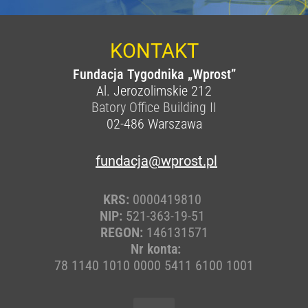
KONTAKT
Fundacja Tygodnika „Wprost”
Al. Jerozolimskie 212
Batory Office Building II
02-486
Warszawa
fundacja@wprost.pl
KRS:
0000419810
NIP:
521-363-19-51
REGON:
146131571
Nr konta:
78 1140 1010 0000 5411 6100 1001