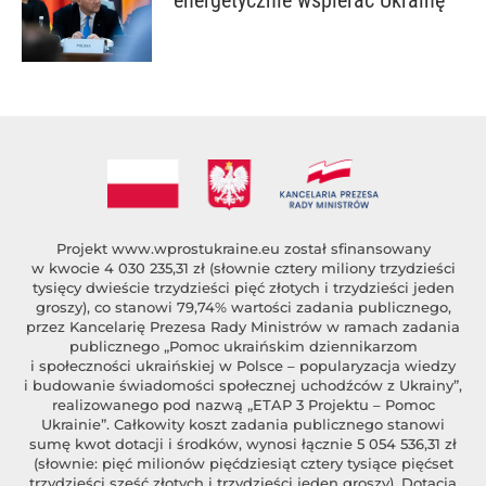
energetycznie wspierać Ukrainę
Projekt
www.wprostukraine.eu
został sfinansowany
w kwocie 4 030 235,31 zł (słownie cztery miliony trzydzieści
tysięcy dwieście trzydzieści pięć złotych i trzydzieści jeden
groszy), co stanowi 79,74% wartości zadania publicznego,
przez Kancelarię Prezesa Rady Ministrów w ramach zadania
publicznego „Pomoc ukraińskim dziennikarzom
i społeczności ukraińskiej w Polsce – popularyzacja wiedzy
i budowanie świadomości społecznej uchodźców z Ukrainy”,
realizowanego pod nazwą „ETAP 3 Projektu – Pomoc
Ukrainie”. Całkowity koszt zadania publicznego stanowi
sumę kwot dotacji i środków, wynosi łącznie 5 054 536,31 zł
(słownie: pięć milionów pięćdziesiąt cztery tysiące pięćset
trzydzieści sześć złotych i trzydzieści jeden groszy). Dotacja