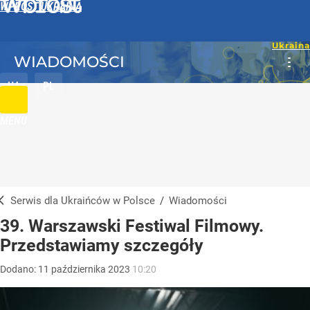
WPROST UKRAINA
WIADOMOŚCI
UA
PL
MENU
Serwis dla Ukraińców w Polsce
/
Wiadomości
39. Warszawski Festiwal Filmowy.
Przedstawiamy szczegóły
Dodano:
11
października
2023
10:20