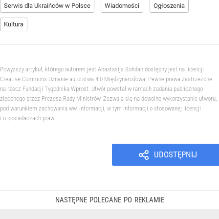
Serwis dla Ukraińców w Polsce
Wiadomości
Ogłoszenia
Kultura
Powyższy artykuł, którego autorem jest Anastasija Bohdan dostępny jest na licencji
Creative Commons Uznanie autorstwa 4.0 Międzynarodowa. Pewne prawa zastrzeżone
na rzecz Fundacji Tygodnika Wprost. Utwór powstał w ramach zadania publicznego
zleconego przez Prezesa Rady Ministrów. Zezwala się na dowolne wykorzystanie utworu,
pod warunkiem zachowania ww. informacji, w tym informacji o stosowanej licencji
i o posiadaczach praw.
UDOSTĘPNIJ