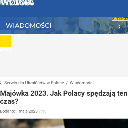
WPROST UKRAINA
WIADOMOŚCI
UA
PL
MENU
Serwis dla Ukraińców w Polsce
/
Wiadomości
Majówka 2023. Jak Polacy spędzają ten
czas?
Dodano:
1
maja
2023
7:45