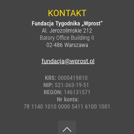
KONTAKT
Fundacja Tygodnika „Wprost”
Al. Jerozolimskie 212
Batory Office Building II
02-486
Warszawa
fundacja@wprost.pl
KRS:
0000419810
NIP:
521-363-19-51
REGON:
146131571
Nr konta:
78 1140 1010 0000 5411 6100 1001