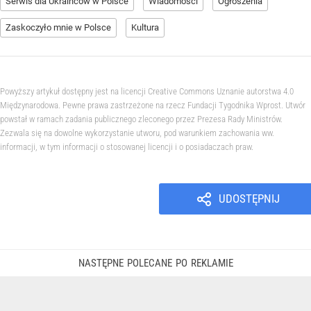
Serwis dla Ukraińców w Polsce
Wiadomości
Ogłoszenia
Zaskoczyło mnie w Polsce
Kultura
Powyższy artykuł dostępny jest na licencji Creative Commons Uznanie autorstwa 4.0
Międzynarodowa. Pewne prawa zastrzeżone na rzecz Fundacji Tygodnika Wprost. Utwór
powstał w ramach zadania publicznego zleconego przez Prezesa Rady Ministrów.
Zezwala się na dowolne wykorzystanie utworu, pod warunkiem zachowania ww.
informacji, w tym informacji o stosowanej licencji i o posiadaczach praw.
UDOSTĘPNIJ