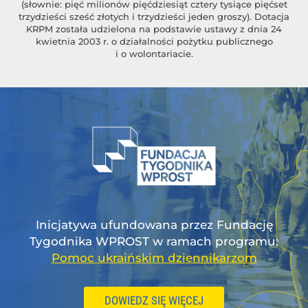
(słownie: pięć milionów pięćdziesiąt cztery tysiące pięćset
trzydzieści sześć złotych i trzydzieści jeden groszy). Dotacja
KRPM została udzielona na podstawie ustawy z dnia 24
kwietnia 2003 r. o działalności pożytku publicznego
i o wolontariacie.
Inicjatywa ufundowana przez Fundację
Tygodnika WPROST w ramach programu:
Pomoc ukraińskim dziennikarzom
DOWIEDZ SIĘ WIĘCEJ