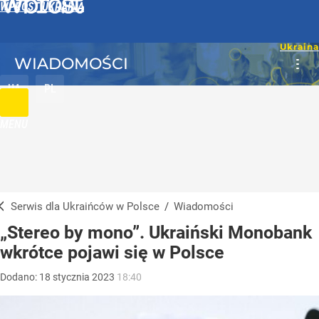
WPROST UKRAINA
WIADOMOŚCI
UA
PL
MENU
Serwis dla Ukraińców w Polsce
/
Wiadomości
„Stereo by mono”. Ukraiński Monobank
wkrótce pojawi się w Polsce
Dodano:
18
stycznia
2023
18:40