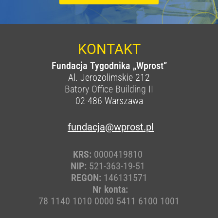
KONTAKT
Fundacja Tygodnika „Wprost”
Al. Jerozolimskie 212
Batory Office Building II
02-486
Warszawa
fundacja@wprost.pl
KRS:
0000419810
NIP:
521-363-19-51
REGON:
146131571
Nr konta:
78 1140 1010 0000 5411 6100 1001