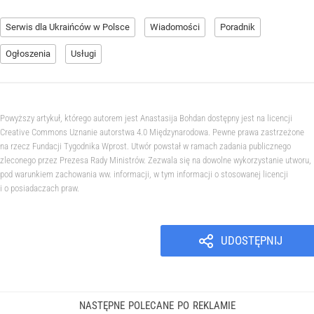
Serwis dla Ukraińców w Polsce
Wiadomości
Poradnik
Ogłoszenia
Usługi
Powyższy artykuł, którego autorem jest Anastasija Bohdan dostępny jest na licencji
Creative Commons Uznanie autorstwa 4.0 Międzynarodowa. Pewne prawa zastrzeżone
na rzecz Fundacji Tygodnika Wprost. Utwór powstał w ramach zadania publicznego
zleconego przez Prezesa Rady Ministrów. Zezwala się na dowolne wykorzystanie utworu,
pod warunkiem zachowania ww. informacji, w tym informacji o stosowanej licencji
i o posiadaczach praw.
UDOSTĘPNIJ